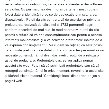
VEST – Universitatea Politehnica Timișoara a lansat un proiect
reclamelor și a conținutului, cercetarea audienței și dezvoltarea
de cooperare
transfrontalieră, având ca obiectiv evaluarea
serviciilor.
Cu permisiunea dvs., noi și partenerii noștri putem
stării mediului și efectele
poluării asupra sănătății umane în
folosi date și identificări precise de geolocație prin scanarea
zonele miniere Moldova Nouă
(România) și Bor (Serbia)!
dispozitivului. Puteți da clic pentru a vă da acordul cu privire la
prelucrarea realizată de către noi și 1733 partenerii noștri
conform descrierii de mai sus. În mod alternativ, puteți da clic
pentru a refuza să vă dați consimțământul sau pentru a accesa
informații mai detaliate și a vă schimba preferințele înainte de a
vă exprima consimțământul.
Vă rugăm să rețineți că este posibil
ca anumite prelucrări ale datelor dvs. cu caracter personal să nu
necesite consimțământul dvs., dar aveți dreptul de a refuza o
astfel de prelucrare. Preferințele dvs. se vor aplica numai
acestui site web. Puteți să vă schimbați preferințele sau să vă
retrageți consimțământul în orice moment, revenind la acest site
și făcând clic pe butonul "Confidențialitate" din partea de jos a
paginii web.
ŞTIRILE JUDEŢULUI CARAŞ-SEVERIN