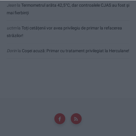
Jean
la
Termometrul arăta 42,5°C, dar controalele CJAS au fost și
mai fierbinți
uctm
la
Toți cetățenii vor avea privilegiu de primar la refacerea
străzilor!
Dorin
la
Coșei acuză: Primar cu tratament privilegiat la Herculane!