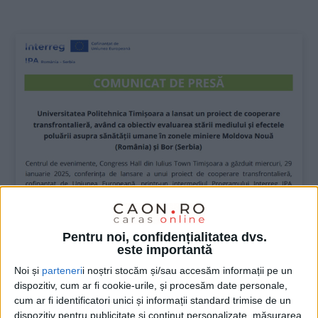
:
UNCATEGORIZED
Pentru noi, confidențialitatea dvs.
este importantă
COMUNICAT DE PRESĂ
Noi și
parteneri
i noștri stocăm și/sau accesăm informații pe un
dispozitiv, cum ar fi cookie-urile, și procesăm date personale,
31 IANUARIE 2025, 12:47 PM
4 MINUTE DE CITIRE
cum ar fi identificatori unici și informații standard trimise de un
dispozitiv pentru publicitate și conținut personalizate, măsurarea