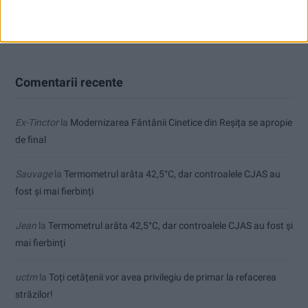
Autoutilitară, microbuz, proiectoare și lumini pentru Teatrul de
Vest
Comentarii recente
Ex-Tinctor
la
Modernizarea Fântânii Cinetice din Reșița se apropie
de final
Sauvage
la
Termometrul arăta 42,5°C, dar controalele CJAS au
fost și mai fierbinți
Jean
la
Termometrul arăta 42,5°C, dar controalele CJAS au fost și
mai fierbinți
uctm
la
Toți cetățenii vor avea privilegiu de primar la refacerea
străzilor!