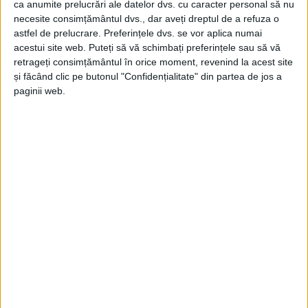
ca anumite prelucrări ale datelor dvs. cu caracter personal să nu
oală spartă!
necesite consimțământul dvs., dar aveți dreptul de a refuza o
astfel de prelucrare. Preferințele dvs. se vor aplica numai
25 MARTIE 2024, 04:33 PM
3 MINUTE DE CITIRE
acestui site web. Puteți să vă schimbați preferințele sau să vă
retrageți consimțământul în orice moment, revenind la acest site
CARAȘ-SEVERIN – În vreme ce șeful social-democraților îi
și făcând clic pe butonul "Confidențialitate" din partea de jos a
reproșează șefului județului „eșecul“ pentru neparticiparea la
paginii web.
târgul de turism de la Paris, Dunca îl întreabă pe Hurduzeu de
ce n-a făcut-o timp de 4 ani cât a fost președinte!