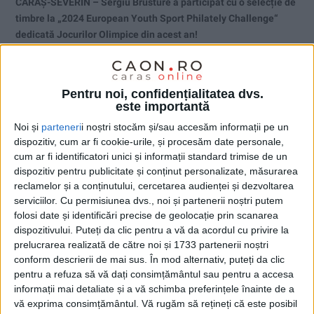
CARAȘ-SEVERIN – Sergiu Brusture a participat cu o selecție de
timbre la „2024 European Youth Sport Philately Challenge“
dedicată Jocurilor Olimpice din acest an!
Pentru noi, confidențialitatea dvs.
este importantă
Noi și
parteneri
i noștri stocăm și/sau accesăm informații pe un
dispozitiv, cum ar fi cookie-urile, și procesăm date personale,
cum ar fi identificatori unici și informații standard trimise de un
dispozitiv pentru publicitate și conținut personalizate, măsurarea
reclamelor și a conținutului, cercetarea audienței și dezvoltarea
serviciilor.
Cu permisiunea dvs., noi și partenerii noștri putem
folosi date și identificări precise de geolocație prin scanarea
dispozitivului. Puteți da clic pentru a vă da acordul cu privire la
prelucrarea realizată de către noi și 1733 partenerii noștri
conform descrierii de mai sus. În mod alternativ, puteți da clic
pentru a refuza să vă dați consimțământul sau pentru a accesa
ŞTIRILE JUDEŢULUI CARAŞ-SEVERIN
informații mai detaliate și a vă schimba preferințele înainte de a
vă exprima consimțământul.
Vă rugăm să rețineți că este posibil
Dunca versus Hurduzeu, râde ciob de