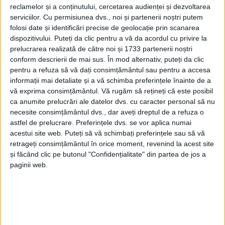
reclamelor și a conținutului, cercetarea audienței și dezvoltarea
REȘIȚA – Data de 31 martie este termenul limită până la care
serviciilor.
Cu permisiunea dvs., noi și partenerii noștri putem
poate fi prelungit abonamentului. În caz contrar, ulterior
folosi date și identificări precise de geolocație prin scanarea
dispozitivului. Puteți da clic pentru a vă da acordul cu privire la
acestei date, locurile vor fi scoase la licitație, sumele ajungând
prelucrarea realizată de către noi și 1733 partenerii noștri
la cote impresionante!
conform descrierii de mai sus. În mod alternativ, puteți da clic
pentru a refuza să vă dați consimțământul sau pentru a accesa
informații mai detaliate și a vă schimba preferințele înainte de a
vă exprima consimțământul.
Vă rugăm să rețineți că este posibil
ca anumite prelucrări ale datelor dvs. cu caracter personal să nu
necesite consimțământul dvs., dar aveți dreptul de a refuza o
astfel de prelucrare. Preferințele dvs. se vor aplica numai
acestui site web. Puteți să vă schimbați preferințele sau să vă
retrageți consimțământul în orice moment, revenind la acest site
și făcând clic pe butonul "Confidențialitate" din partea de jos a
paginii web.