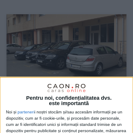
:
Pentru noi, confidențialitatea dvs.
ŞTIRILE JUDEŢULUI CARAŞ-SEVERIN
este importantă
Ultimul tren pentru parcările de
Noi și
parteneri
i noștri stocăm și/sau accesăm informații pe un
reședință
dispozitiv, cum ar fi cookie-urile, și procesăm date personale,
cum ar fi identificatori unici și informații standard trimise de un
2 MARTIE 2022, 07:02 PM
2 MINUTE DE CITIRE
dispozitiv pentru publicitate și conținut personalizate, măsurarea