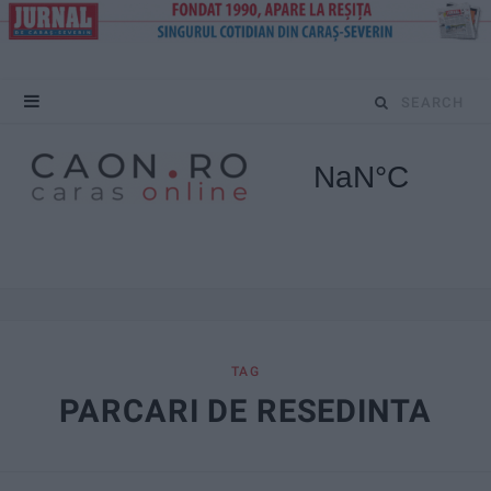
S
e
a
r
c
h
f
TAG
PARCARI DE RESEDINTA
o
r