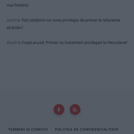
mai fierbinți
uctm
la
Toți cetățenii vor avea privilegiu de primar la refacerea
străzilor!
Dorin
la
Coșei acuză: Primar cu tratament privilegiat la Herculane!
TERMENI ȘI CONDIȚII
POLITICA DE CONFIDENȚIALITATE