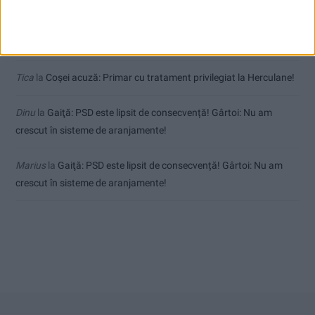
străzilor!
Dorin
la
Coșei acuză: Primar cu tratament privilegiat la Herculane!
Tica
la
Coșei acuză: Primar cu tratament privilegiat la Herculane!
Dinu
la
Gaiţă: PSD este lipsit de consecvență! Gârtoi: Nu am
crescut în sisteme de aranjamente!
Marius
la
Gaiţă: PSD este lipsit de consecvență! Gârtoi: Nu am
crescut în sisteme de aranjamente!