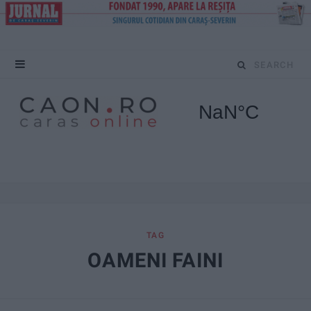
S
e
a
r
c
h
f
TAG
OAMENI FAINI
o
r