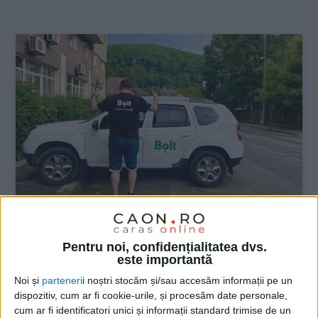
:
ŞTIRILE JUDEŢULUI CARAŞ-SEVERIN
Pentru noi, confidențialitatea dvs.
este importantă
Oameni faini, drumuri bune – O zi
frumoasă începe cu un salut!
Noi și
parteneri
i noștri stocăm și/sau accesăm informații pe un
dispozitiv, cum ar fi cookie-urile, și procesăm date personale,
cum ar fi identificatori unici și informații standard trimise de un
26 MAI 2025, 03:22 PM
2 MINUTE DE CITIRE