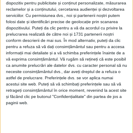
dispozitiv pentru publicitate și conținut personalizate, măsurarea
ADVERTORIAL. Bolt
nu e doar o aplicație de ride-hailing. E o
reclamelor și a conținutului, cercetarea audienței și dezvoltarea
serviciilor.
Cu permisiunea dvs., noi și partenerii noștri putem
comunitate de oameni buni care transformă fiecare drum într-o
folosi date și identificări precise de geolocație prin scanarea
experiență. Fie că ești pasager sau vrei să devii șofer, la Bolt
dispozitivului. Puteți da clic pentru a vă da acordul cu privire la
găsești mai mult decât o cursă – găsești suflet.
prelucrarea realizată de către noi și 1731 partenerii noștri
conform descrierii de mai sus. În mod alternativ, puteți da clic
pentru a refuza să vă dați consimțământul sau pentru a accesa
informații mai detaliate și a vă schimba preferințele înainte de a
vă exprima consimțământul.
Vă rugăm să rețineți că este posibil
ca anumite prelucrări ale datelor dvs. cu caracter personal să nu
necesite consimțământul dvs., dar aveți dreptul de a refuza o
astfel de prelucrare. Preferințele dvs. se vor aplica numai
acestui site web. Puteți să vă schimbați preferințele sau să vă
retrageți consimțământul în orice moment, revenind la acest site
și făcând clic pe butonul "Confidențialitate" din partea de jos a
paginii web.