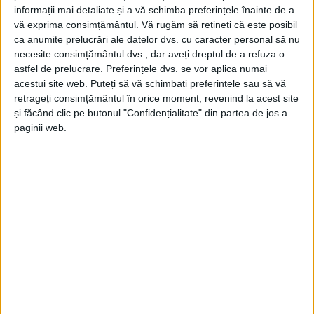
informații mai detaliate și a vă schimba preferințele înainte de a
vă exprima consimțământul.
Vă rugăm să rețineți că este posibil
ca anumite prelucrări ale datelor dvs. cu caracter personal să nu
necesite consimțământul dvs., dar aveți dreptul de a refuza o
astfel de prelucrare. Preferințele dvs. se vor aplica numai
acestui site web. Puteți să vă schimbați preferințele sau să vă
ŞTIRILE JUDEŢULUI CARAŞ-SEVERIN
retrageți consimțământul în orice moment, revenind la acest site
și făcând clic pe butonul "Confidențialitate" din partea de jos a
Nedelcea, mai norocos: control judiciar
paginii web.
60 de zile!
21 SEPTEMBRIE 2025, 09:55 AM
2 MINUTE DE CITIRE
CARAȘ-SEVERIN – Fostul, de acum, secretar de stat în
Ministerul Economiei a fost pus sub control judiciar de
magistrații timișoreni, după ce inițial fusese reținut pentru 24
de ore!