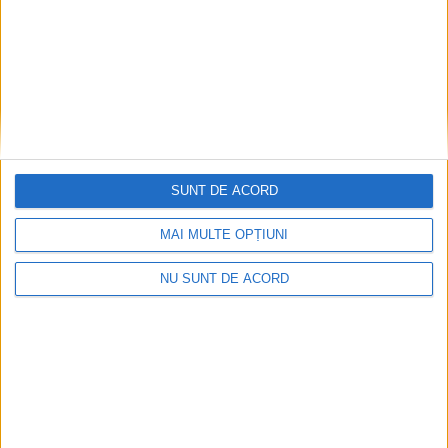
ŞTIRILE JUDEŢULUI CARAŞ-SEVERIN
Britanici agățați de gardul Arsenal
SA? Primarul Popa solicită explicații
liderilor PSD!
SUNT DE ACORD
3 FEBRUARIE 2024, 01:01 PM
3 MINUTE DE CITIRE
MAI MULTE OPȚIUNI
CARAȘ-SEVERIN – Văzută acum, prin prisma mesajelor emise
NU SUNT DE ACORD
și a reacțiilor pe care le-a generat, conferința de presă de vineri
a organizației județene a PSD poate fi înțeleasă ca o lansare
neoficială de candidați și de campanie!