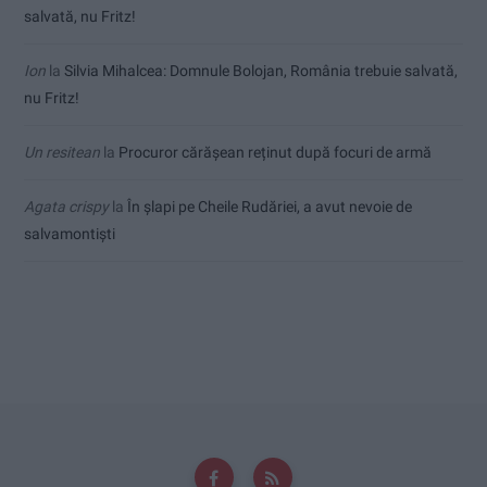
salvată, nu Fritz!
Ion
la
Silvia Mihalcea: Domnule Bolojan, România trebuie salvată,
nu Fritz!
Un resitean
la
Procuror cărășean reținut după focuri de armă
Agata crispy
la
În șlapi pe Cheile Rudăriei, a avut nevoie de
salvamontiști