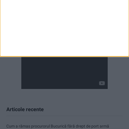
Articole recente
Cum a rămas procurorul Bucurică fără drept de port armă