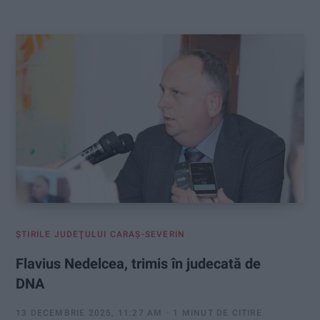
:
ŞTIRILE JUDEŢULUI CARAŞ-SEVERIN
Flavius Nedelcea, trimis în judecată de
DNA
13 DECEMBRIE 2025, 11:27 AM
1 MINUT DE CITIRE