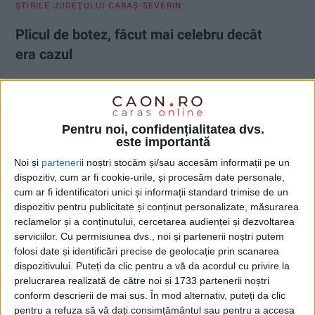
ŞTIRILE JUDEŢULUI CARAŞ-SEVERIN
Plicul de botez, făcut mai celebru decât
era cazul
3 OCTOMBRIE 2025, 01:40 PM
2 MINUTE DE CITIRE
CARAȘ-SEVERIN – Adică un dar oferit de șeful județului, Silviu
Pentru noi, confidențialitatea dvs.
Hurduzeu, la botezul copilului chirurgului Bhupinder Singh, care
este importantă
a ajuns subiect de știre TV!
Noi și
parteneri
i noștri stocăm și/sau accesăm informații pe un
dispozitiv, cum ar fi cookie-urile, și procesăm date personale,
cum ar fi identificatori unici și informații standard trimise de un
dispozitiv pentru publicitate și conținut personalizate, măsurarea
reclamelor și a conținutului, cercetarea audienței și dezvoltarea
serviciilor.
Cu permisiunea dvs., noi și partenerii noștri putem
folosi date și identificări precise de geolocație prin scanarea
dispozitivului. Puteți da clic pentru a vă da acordul cu privire la
prelucrarea realizată de către noi și 1733 partenerii noștri
conform descrierii de mai sus. În mod alternativ, puteți da clic
pentru a refuza să vă dați consimțământul sau pentru a accesa