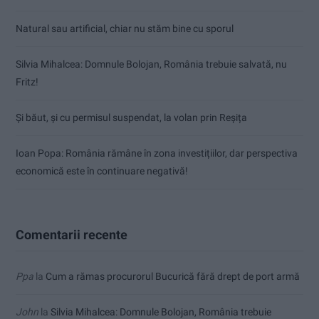
Natural sau artificial, chiar nu stăm bine cu sporul
Silvia Mihalcea: Domnule Bolojan, România trebuie salvată, nu
Fritz!
Și băut, și cu permisul suspendat, la volan prin Reșița
Ioan Popa: România rămâne în zona investițiilor, dar perspectiva
economică este în continuare negativă!
Comentarii recente
Ppa
la
Cum a rămas procurorul Bucurică fără drept de port armă
John
la
Silvia Mihalcea: Domnule Bolojan, România trebuie