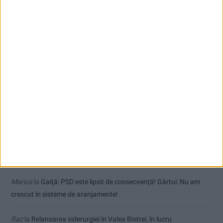
VIDEO! Noi incendii de proporții la Lindenfeld și Valea Bolvașnița
Comentarii recente
Dorin
la
Coșei acuză: Primar cu tratament privilegiat la Herculane!
Tica
la
Coșei acuză: Primar cu tratament privilegiat la Herculane!
Dinu
la
Gaiţă: PSD este lipsit de consecvență! Gârtoi: Nu am
crescut în sisteme de aranjamente!
Marius
la
Gaiţă: PSD este lipsit de consecvență! Gârtoi: Nu am
crescut în sisteme de aranjamente!
Raz
la
Relansarea siderurgiei în Valea Bistrei, în lucru