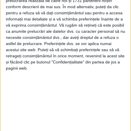
prelucrarea realizată de către noi și 1731 partenerii noștri
conform descrierii de mai sus. În mod alternativ, puteți da clic
LĂPUŞNICEL – După ce bărbații au descărcat ceva lemne în
pentru a refuza să vă dați consimțământul sau pentru a accesa
curtea femeii de 66 de ani, aceasta le-a dat banii pentru o
informații mai detaliate și a vă schimba preferințele înainte de a
mașină de scânduri. Văzându-se cu banii, cei doi au luat-o la
vă exprima consimțământul.
Vă rugăm să rețineți că este posibil
sănătoasa!
ca anumite prelucrări ale datelor dvs. cu caracter personal să nu
necesite consimțământul dvs., dar aveți dreptul de a refuza o
astfel de prelucrare. Preferințele dvs. se vor aplica numai
acestui site web. Puteți să vă schimbați preferințele sau să vă
retrageți consimțământul în orice moment, revenind la acest site
și făcând clic pe butonul "Confidențialitate" din partea de jos a
Arhive
paginii web.
A
r
h
i
v
e