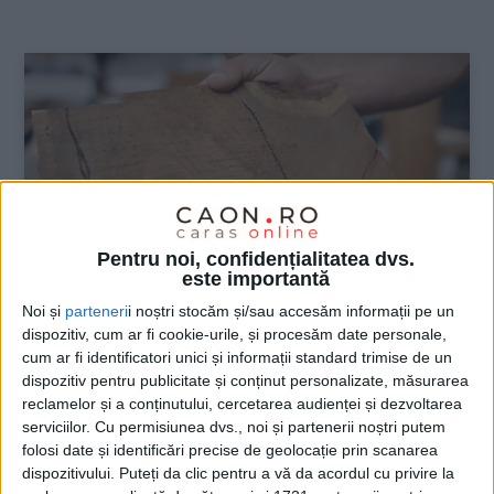
:
Pentru noi, confidențialitatea dvs.
este importantă
Noi și
parteneri
i noștri stocăm și/sau accesăm informații pe un
dispozitiv, cum ar fi cookie-urile, și procesăm date personale,
cum ar fi identificatori unici și informații standard trimise de un
ŞTIRILE JUDEŢULUI CARAŞ-SEVERIN
dispozitiv pentru publicitate și conținut personalizate, măsurarea
Femeie din Lăpușnicel, păcălită de bani
reclamelor și a conținutului, cercetarea audienței și dezvoltarea
serviciilor.
Cu permisiunea dvs., noi și partenerii noștri putem
de doi mureșeni
folosi date și identificări precise de geolocație prin scanarea
dispozitivului. Puteți da clic pentru a vă da acordul cu privire la
22 APRILIE 2024, 03:13 PM
1 MINUT DE CITIRE