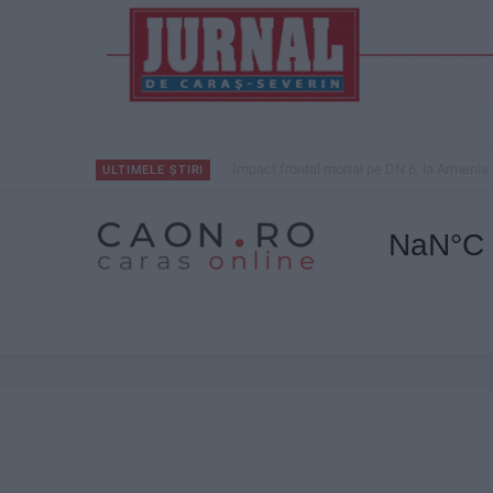
Impact frontal mortal pe DN 6, la Armeniș
ULTIMELE ȘTIRI