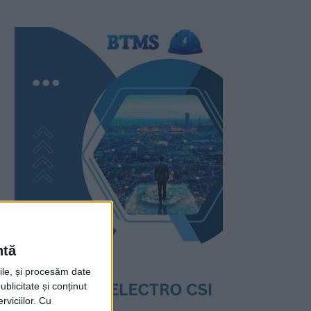
ntă
rile, și procesăm date
ublicitate și conținut
viciilor.
Cu