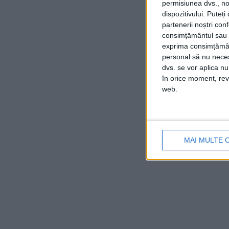
permisiunea dvs., noi
dispozitivului. Puteț
partenerii noștri con
consimțământul sau p
exprima consimțămâ
personal să nu necesi
dvs. se vor aplica n
în orice moment, reve
web.
MAI MULTE 