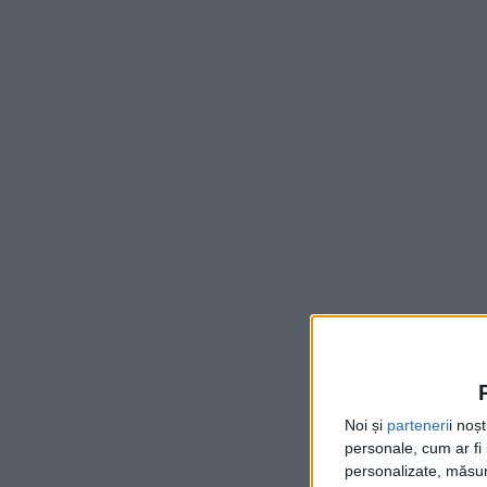
Noi și
parteneri
i noș
personale, cum ar fi i
personalizate, măsura