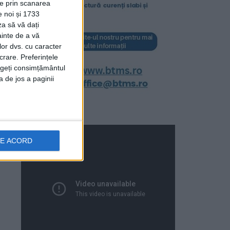
ție prin scanarea
e noi și 1733
za să vă dați
ainte de a vă
lor dvs. cu caracter
crare. Preferințele
rageți consimțământul
a de jos a paginii
DE ACORD