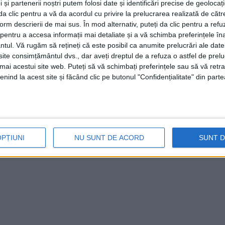
 și partenerii noștri putem folosi date și identificări precise de geoloca
i da clic pentru a vă da acordul cu privire la prelucrarea realizată de cătr
form descrierii de mai sus. În mod alternativ, puteți da clic pentru a refu
entru a accesa informații mai detaliate și a vă schimba preferințele în
ntul.
Vă rugăm să rețineți că este posibil ca anumite prelucrări ale date
te consimțământul dvs., dar aveți dreptul de a refuza o astfel de prelu
umai acestui site web. Puteți să vă schimbați preferințele sau să vă ret
nind la acest site și făcând clic pe butonul "Confidențialitate" din parte
OPȚIUNI
NU SUNT DE ACORD
SUNT 