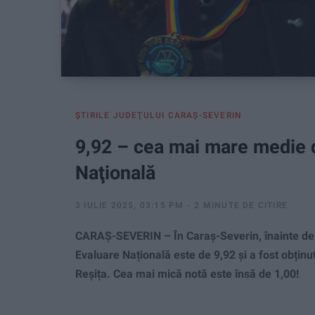
ŞTIRILE JUDEŢULUI CARAŞ-SEVERIN
9,92 – cea mai mare medie d
Naţională
3 IULIE 2025, 03:15 PM
2 MINUTE DE CITIRE
CARAȘ-SEVERIN – În Caraș-Severin, înainte de 
Evaluare Națională este de 9,92 și a fost obținu
Reșița. Cea mai mică notă este însă de 1,00!