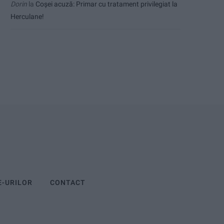
Dorin
la
Coșei acuză: Primar cu tratament privilegiat la
Herculane!
E-URILOR
CONTACT