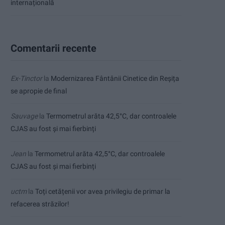
internațională
Comentarii recente
Ex-Tinctor
la
Modernizarea Fântânii Cinetice din Reșița
se apropie de final
Sauvage
la
Termometrul arăta 42,5°C, dar controalele
CJAS au fost și mai fierbinți
Jean
la
Termometrul arăta 42,5°C, dar controalele
CJAS au fost și mai fierbinți
uctm
la
Toți cetățenii vor avea privilegiu de primar la
refacerea străzilor!