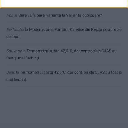
Ppa
la
Impact frontal mortal pe DN 6, la Armeniș
Ppa
la
Care va fi, oare, varianta la Varianta ocolitoare?
Ex-Tinctor
la
Modernizarea Fântânii Cinetice din Reșița se apropie
de final
Sauvage
la
Termometrul arăta 42,5°C, dar controalele CJAS au
fost și mai fierbinți
Jean
la
Termometrul arăta 42,5°C, dar controalele CJAS au fost și
mai fierbinți