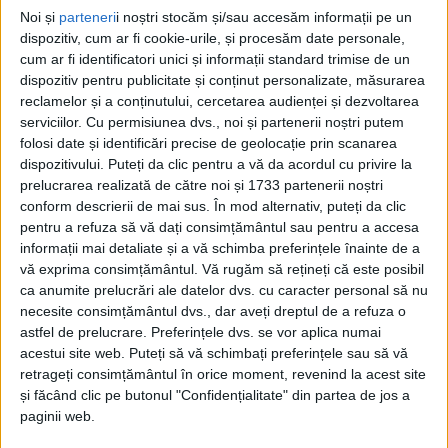
Noi și
parteneri
i noștri stocăm și/sau accesăm informații pe un
REȘIȚA – Pilotul reșițean Claudiu Ciucă a fost cel mai bun la
dispozitiv, cum ar fi cookie-urile, și procesăm date personale,
etapa a III-a de la Campionatul Național de Viteză în Coastă, de
cum ar fi identificatori unici și informații standard trimise de un
la Mediaș!
dispozitiv pentru publicitate și conținut personalizate, măsurarea
reclamelor și a conținutului, cercetarea audienței și dezvoltarea
serviciilor.
Cu permisiunea dvs., noi și partenerii noștri putem
folosi date și identificări precise de geolocație prin scanarea
dispozitivului. Puteți da clic pentru a vă da acordul cu privire la
prelucrarea realizată de către noi și 1733 partenerii noștri
conform descrierii de mai sus. În mod alternativ, puteți da clic
pentru a refuza să vă dați consimțământul sau pentru a accesa
informații mai detaliate și a vă schimba preferințele înainte de a
vă exprima consimțământul.
Vă rugăm să rețineți că este posibil
ca anumite prelucrări ale datelor dvs. cu caracter personal să nu
necesite consimțământul dvs., dar aveți dreptul de a refuza o
astfel de prelucrare. Preferințele dvs. se vor aplica numai
acestui site web. Puteți să vă schimbați preferințele sau să vă
retrageți consimțământul în orice moment, revenind la acest site
și făcând clic pe butonul "Confidențialitate" din partea de jos a
paginii web.
SPORT