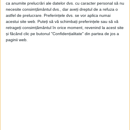
ca anumite prelucrări ale datelor dvs. cu caracter personal să nu
necesite consimțământul dvs., dar aveți dreptul de a refuza o
astfel de prelucrare. Preferințele dvs. se vor aplica numai
ŞTIRILE JUDEŢULUI CARAŞ-SEVERIN
acestui site web. Puteți să vă schimbați preferințele sau să vă
100 de oi au scăpat de incendiu la
retrageți consimțământul în orice moment, revenind la acest site
și făcând clic pe butonul "Confidențialitate" din partea de jos a
Macoviște
paginii web.
6 IULIE 2023, 12:04 PM
2 MINUTE DE CITIRE
MACOVIȘTE – Flăcările au cuprins o anexă a stânei, iar cele
100 de animale aflate în saivanul din apropiere au fost
evacuate la timp de vecini!