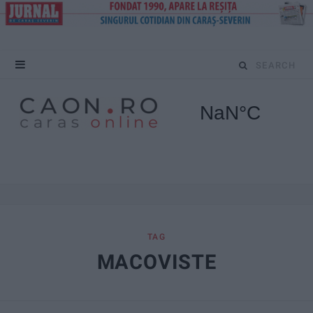
S
e
a
r
c
h
f
TAG
MACOVISTE
o
r