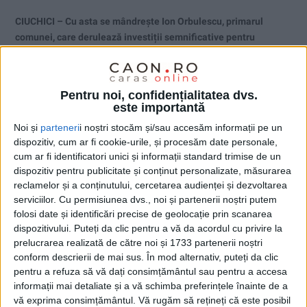
CIUCHICI – Cu asta se mândrește Ion Orbulescu, primarul
comunei, care derulează investiții semnificative pentru
modernizarea infrastructurii locale. Primarul a prezentat
stadiul proiectelor de alimentare cu apă, canalizare, iluminat
public și dotare a instituțiilor publice, subliniind că toate sunt
Pentru noi, confidențialitatea dvs.
finanțate și trebuie finalizate conform termenelor stabilite!
este importantă
Noi și
parteneri
i noștri stocăm și/sau accesăm informații pe un
dispozitiv, cum ar fi cookie-urile, și procesăm date personale,
cum ar fi identificatori unici și informații standard trimise de un
dispozitiv pentru publicitate și conținut personalizate, măsurarea
reclamelor și a conținutului, cercetarea audienței și dezvoltarea
serviciilor.
Cu permisiunea dvs., noi și partenerii noștri putem
folosi date și identificări precise de geolocație prin scanarea
dispozitivului. Puteți da clic pentru a vă da acordul cu privire la
prelucrarea realizată de către noi și 1733 partenerii noștri
conform descrierii de mai sus. În mod alternativ, puteți da clic
pentru a refuza să vă dați consimțământul sau pentru a accesa
informații mai detaliate și a vă schimba preferințele înainte de a
vă exprima consimțământul.
Vă rugăm să rețineți că este posibil