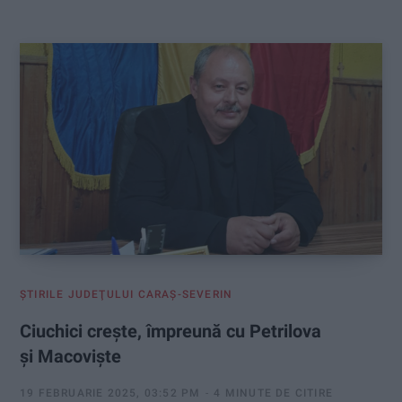
:
ŞTIRILE JUDEŢULUI CARAŞ-SEVERIN
Ciuchici crește, împreună cu Petrilova
şi Macovişte
19 FEBRUARIE 2025, 03:52 PM
4 MINUTE DE CITIRE