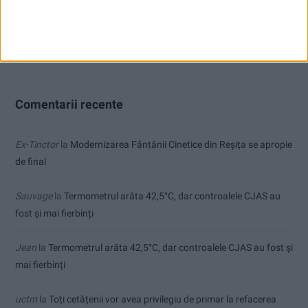
Cum arată un automobil bine întreținut în sezonul actual:
siguranță, stil și decizii inspirate
Comentarii recente
Ex-Tinctor
la
Modernizarea Fântânii Cinetice din Reșița se apropie
de final
Sauvage
la
Termometrul arăta 42,5°C, dar controalele CJAS au
fost și mai fierbinți
Jean
la
Termometrul arăta 42,5°C, dar controalele CJAS au fost și
mai fierbinți
uctm
la
Toți cetățenii vor avea privilegiu de primar la refacerea