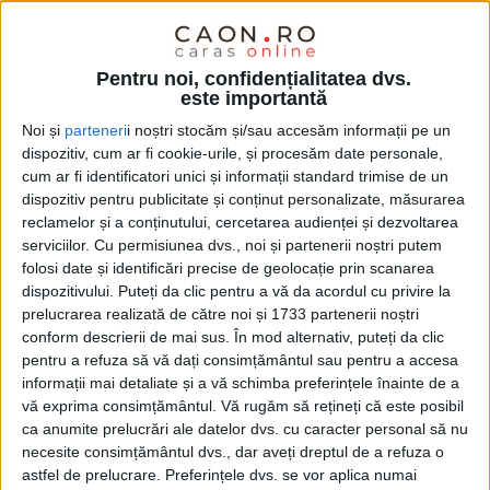
26 NOIEMBRIE 2024, 08:13 AM
2 MINUTE DE CITIRE
REȘIȚA – Comitetul Executiv al Federației Române de
Pentru noi, confidențialitatea dvs.
Gimnastică a stabilit, pe baza punctajelor obţinute la
este importantă
competițiile din 2024, clasamentul primilor 10 sportivi!
Noi și
parteneri
i noștri stocăm și/sau accesăm informații pe un
Reșițeanul Robert Pașca s-a clasat pe locul 5 în Top 10 la
dispozitiv, cum ar fi cookie-urile, și procesăm date personale,
gimnastică artistică masculină, fiind singurul reșițean care se
cum ar fi identificatori unici și informații standard trimise de un
află topul celor mai buni gimnaști din 2024!
dispozitiv pentru publicitate și conținut personalizate, măsurarea
reclamelor și a conținutului, cercetarea audienței și dezvoltarea
serviciilor.
Cu permisiunea dvs., noi și partenerii noștri putem
folosi date și identificări precise de geolocație prin scanarea
dispozitivului. Puteți da clic pentru a vă da acordul cu privire la
prelucrarea realizată de către noi și 1733 partenerii noștri
conform descrierii de mai sus. În mod alternativ, puteți da clic
pentru a refuza să vă dați consimțământul sau pentru a accesa
informații mai detaliate și a vă schimba preferințele înainte de a
vă exprima consimțământul.
Vă rugăm să rețineți că este posibil
ca anumite prelucrări ale datelor dvs. cu caracter personal să nu
necesite consimțământul dvs., dar aveți dreptul de a refuza o
astfel de prelucrare. Preferințele dvs. se vor aplica numai