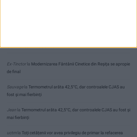
Zece noi stații de încărcare pentru mașini electrice, la Caransebeș
Dorinel Munteanu a adus un fundaș cu experiență internațională
Comentarii recente
Ex-Tinctor
la
Modernizarea Fântânii Cinetice din Reșița se apropie
de final
Sauvage
la
Termometrul arăta 42,5°C, dar controalele CJAS au
fost și mai fierbinți
Jean
la
Termometrul arăta 42,5°C, dar controalele CJAS au fost și
mai fierbinți
uctm
la
Toți cetățenii vor avea privilegiu de primar la refacerea