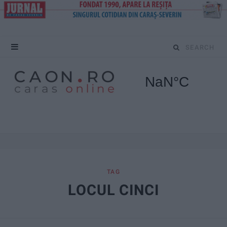
S
e
a
r
c
h
f
TAG
LOCUL CINCI
o
r