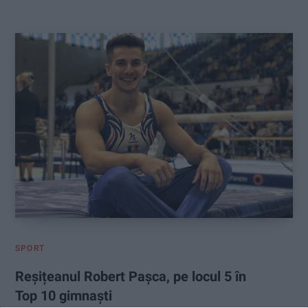
:
SPORT
Reșițeanul Robert Pașca, pe locul 5 în
Top 10 gimnaști