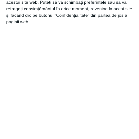
acestui site web. Puteți să vă schimbați preferințele sau să vă
retrageți consimțământul în orice moment, revenind la acest site
și făcând clic pe butonul "Confidențialitate" din partea de jos a
paginii web.
SPORT
Luptătoarea Tania Adam, locul V la
Europeanul U20
1 IULIE 2023, 10:47 AM
2 MINUTE DE CITIRE
REȘIȚA – Tania Adam (foto – echipament albastru), legitimată
la Clubul Sportiv Școlar Reșița, s-a clasat pe locul V la
Campionatul European U20 de lupte, desfășurat în Spania!
Tania a concurat la categoria 68 de kg!