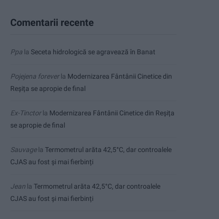
Comentarii recente
Ppa
la
Seceta hidrologică se agravează în Banat
Pojejena forever
la
Modernizarea Fântânii Cinetice din
Reșița se apropie de final
Ex-Tinctor
la
Modernizarea Fântânii Cinetice din Reșița
se apropie de final
Sauvage
la
Termometrul arăta 42,5°C, dar controalele
CJAS au fost și mai fierbinți
Jean
la
Termometrul arăta 42,5°C, dar controalele
CJAS au fost și mai fierbinți