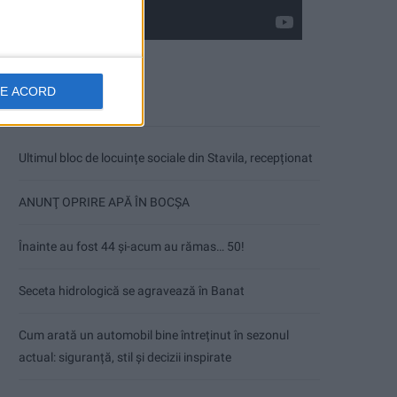
DE ACORD
Articole recente
Ultimul bloc de locuințe sociale din Stavila, recepționat
ANUNŢ OPRIRE APĂ ÎN BOCȘA
Înainte au fost 44 și-acum au rămas… 50!
Seceta hidrologică se agravează în Banat
Cum arată un automobil bine întreținut în sezonul
actual: siguranță, stil și decizii inspirate