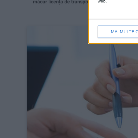
web.
măcar licența de transport!
MAI MULTE 