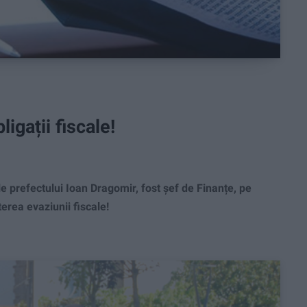
igații fiscale!
E
 prefectului Ioan Dragomir, fost șef de Finanțe, pe
erea evaziunii fiscale!