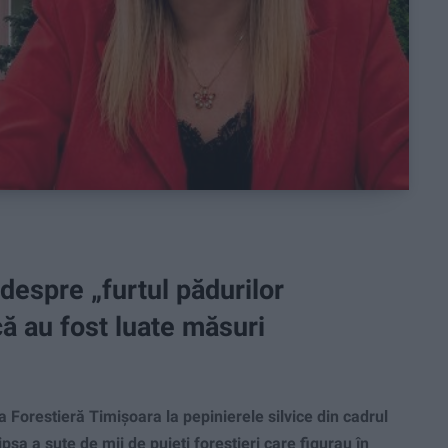
despre „furtul pădurilor
că au fost luate măsuri
orestieră Timișoara la pepinierele silvice din cadrul
ipsa a sute de mii de puieți forestieri care figurau în