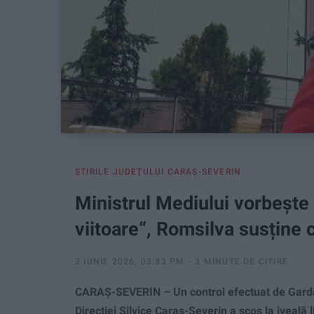
ŞTIRILE JUDEŢULUI CARAŞ-SEVERIN
Ministrul Mediului vorbește 
viitoare“, Romsilva susține 
3 IUNIE 2026, 03:33 PM
3 MINUTE DE CITIRE
CARAȘ-SEVERIN – Un control efectuat de Garda F
Direcției Silvice Caraș-Severin a scos la iveală l