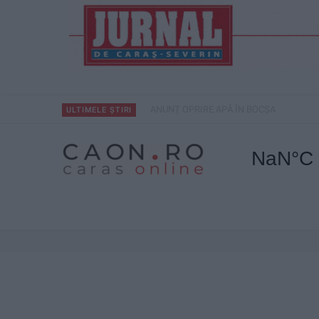
ANUNŢ OPRIRE APĂ ÎN BOCȘA
ULTIMELE ȘTIRI