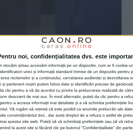
Pentru noi, confidențialitatea dvs. este importa
tri stocăm și/sau accesăm informații pe un dispozitiv, cum ar fi cookie-u
dentificatori unici și informații standard trimise de un dispozitiv pentru p
ul Morții“
rea reclamelor și a conținutului, cercetarea audienței și dezvoltarea ser
 și partenerii noștri putem folosi date și identificări precise de geoloca
i da clic pentru a vă da acordul cu privire la prelucrarea realizată de cătr
form descrierii de mai sus. În mod alternativ, puteți da clic pentru a refu
 de vehicule au fost surprinși circulând ca niște
entru a accesa informații mai detaliate și a vă schimba preferințele în
ntul.
Vă rugăm să rețineți că este posibil ca anumite prelucrări ale date
igațiile legale vizavi de timpii de condus și de odihnă.
te consimțământul dvs., dar aveți dreptul de a refuza o astfel de prelu
rafic de polițiștii rutieri din stațiunea Băile Herculane,
umai acestui site web. Puteți să vă schimbați preferințele sau să vă ret
tahograful. Mai mult, unul dintre aceștia nu avea nici
nind la acest site și făcând clic pe butonul "Confidențialitate" din parte