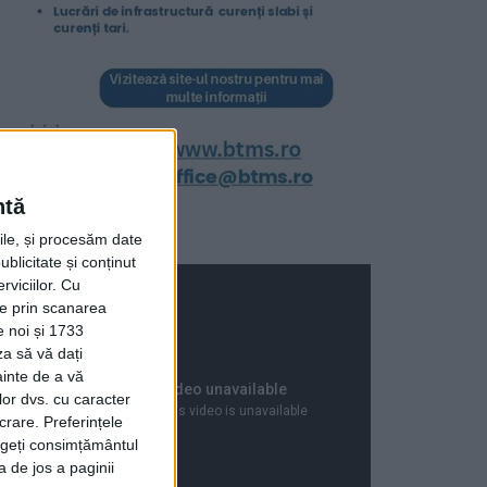
ntă
rile, și procesăm date
ublicitate și conținut
viciilor.
Cu
ție prin scanarea
e noi și 1733
za să vă dați
ainte de a vă
lor dvs. cu caracter
crare. Preferințele
rageți consimțământul
a de jos a paginii