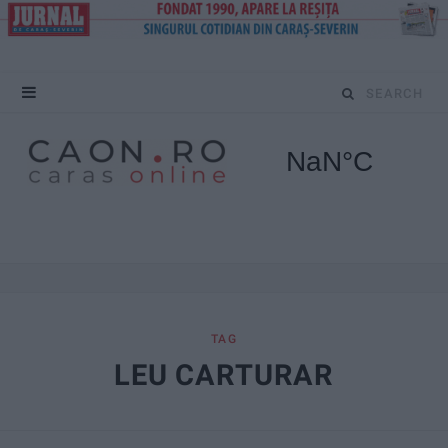
S
e
a
r
c
h
f
TAG
LEU CARTURAR
o
r