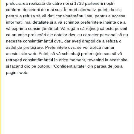
CARAŞ-SEVERIN – Scriu aceste rânduri ca elev al celui care a
prelucrarea realizată de către noi și 1733 partenerii noștri
fost cărturarul Banatului de Munte, regretatul Valeriu Leu,
conform descrierii de mai sus. În mod alternativ, puteți da clic
personalitate culturală veritabilă, iubitor de carte veche, dar
pentru a refuza să vă dați consimțământul sau pentru a accesa
mai presus de toate Om şi Caracter deopotrivă!
informații mai detaliate și a vă schimba preferințele înainte de a
vă exprima consimțământul.
Vă rugăm să rețineți că este posibil
ca anumite prelucrări ale datelor dvs. cu caracter personal să nu
necesite consimțământul dvs., dar aveți dreptul de a refuza o
astfel de prelucrare. Preferințele dvs. se vor aplica numai
acestui site web. Puteți să vă schimbați preferințele sau să vă
Arhive
retrageți consimțământul în orice moment, revenind la acest site
și făcând clic pe butonul "Confidențialitate" din partea de jos a
paginii web.
A
r
h
i
v
e