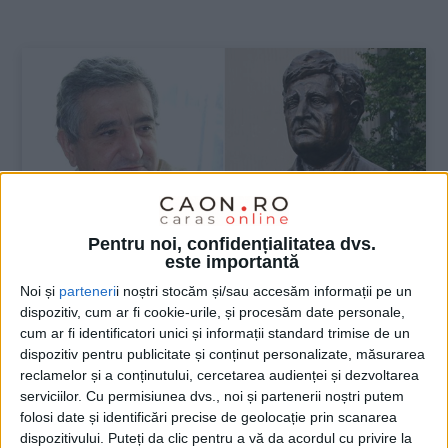
:
Pentru noi, confidențialitatea dvs.
este importantă
Noi și
parteneri
i noștri stocăm și/sau accesăm informații pe un
dispozitiv, cum ar fi cookie-urile, și procesăm date personale,
ŞTIRILE JUDEŢULUI CARAŞ-SEVERIN
cum ar fi identificatori unici și informații standard trimise de un
dispozitiv pentru publicitate și conținut personalizate, măsurarea
Valeriu Leu ca Lecţie de Viaţă
reclamelor și a conținutului, cercetarea audienței și dezvoltarea
serviciilor.
Cu permisiunea dvs., noi și partenerii noștri putem
29 MAI 2020, 04:38 PM
4 MINUTE DE CITIRE
folosi date și identificări precise de geolocație prin scanarea
dispozitivului. Puteți da clic pentru a vă da acordul cu privire la