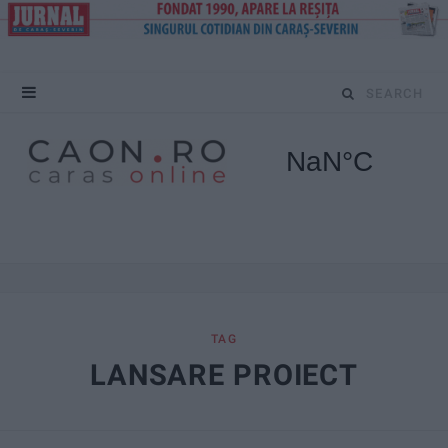
S
e
a
r
c
h
f
TAG
LANSARE PROIECT
o
r