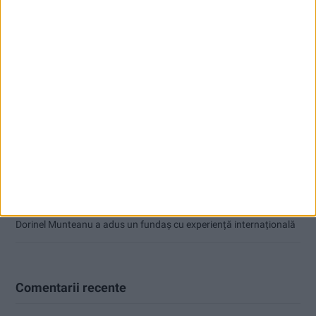
Articole recente
Nimeni nu ne poate izgoni din propriile amintiri!
Impact frontal mortal pe DN 6, la Armeniș
Tragedie la Dalboşeț! O femeie a fost carbonizată, casa a ars din
temelii!
Zece noi stații de încărcare pentru mașini electrice, la Caransebeș
Dorinel Munteanu a adus un fundaș cu experiență internațională
Comentarii recente