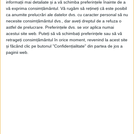
informații mai detaliate și a vă schimba preferințele înainte de a
vă exprima consimțământul.
Vă rugăm să rețineți că este posibil
31 IANUARIE 2022, 03:38 PM
4 MINUTE DE CITIRE
ca anumite prelucrări ale datelor dvs. cu caracter personal să nu
necesite consimțământul dvs., dar aveți dreptul de a refuza o
ADVERTORIAL. Unitatea Administrativ-Teritorială
Comuna
astfel de prelucrare. Preferințele dvs. se vor aplica numai
Slatina-Timiș
anunță demararea proiectului cu titlul
acestui site web. Puteți să vă schimbați preferințele sau să vă
„Consolidarea capacităţii de gestionare a crizei sanitare
retrageți consimțământul în orice moment, revenind la acest site
COVID-19 de către Școala Gimnazială Slatina-Timiș, Comuna
și făcând clic pe butonul "Confidențialitate" din partea de jos a
Slatina-Timiș, jud. Caraș-Severin”,
cod SMIS
145419
, depus în
paginii web.
cadrul
Programului Operațional Infrastructură Mare 2014-2020
,
Axa Prioritară 10 Protejarea sănătății populației în contextul
crizei sanitare cauzate de COVID-19, creșterea eficienței
energetice și utilizarea surselor regenerabile de energie, Obiectivul
Specific 10.1 Sprijinirea ameliorării efectelor provocate de criză în
contextul pandemiei de COVID-19 și al consecințelor sale sociale.