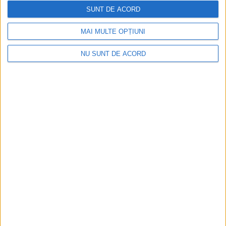
SUNT DE ACORD
Arhive
MAI MULTE OPȚIUNI
NU SUNT DE ACORD
A
r
h
i
v
e