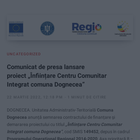
:
UNCATEGORIZED
Comunicat de presa lansare
proiect „Înființare Centru Comunitar
Integrat comuna Dognecea”
22 MARTIE 2022, 12:18 PM
1 MINUT DE CITIRE
DOGNECEA. Unitatea Administrativ-Teritorială
Comuna
Dognecea
anunță semnarea contractului de finanțare și
demararea proiectului cu titlul
„Înființare Centru Comunitar
Integrat comuna Dognecea”
, cod SMIS
149452
, depus în cadrul
Programului Operațional Regional 2014-2020
, Axa prioritară 8 –