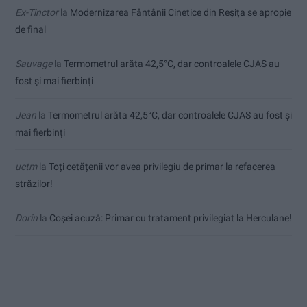
Ex-Tinctor
la
Modernizarea Fântânii Cinetice din Reșița se apropie
de final
Sauvage
la
Termometrul arăta 42,5°C, dar controalele CJAS au
fost și mai fierbinți
Jean
la
Termometrul arăta 42,5°C, dar controalele CJAS au fost și
mai fierbinți
uctm
la
Toți cetățenii vor avea privilegiu de primar la refacerea
străzilor!
Dorin
la
Coșei acuză: Primar cu tratament privilegiat la Herculane!