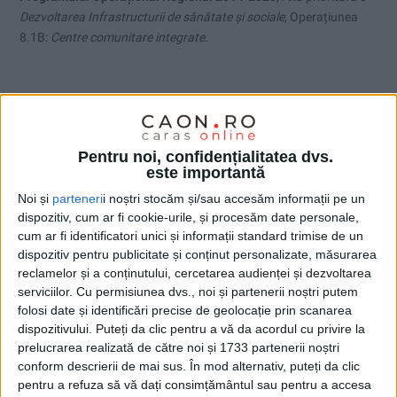
Dezvoltarea Infrastructurii de sănătate și sociale
, Operațiunea
8.1B:
Centre comunitare integrate.
Pentru noi, confidențialitatea dvs.
este importantă
Noi și
parteneri
i noștri stocăm și/sau accesăm informații pe un
dispozitiv, cum ar fi cookie-urile, și procesăm date personale,
UNCATEGORIZED
cum ar fi identificatori unici și informații standard trimise de un
dispozitiv pentru publicitate și conținut personalizate, măsurarea
Comunicat de presă lansare proiect
reclamelor și a conținutului, cercetarea audienței și dezvoltarea
titlul „Consolidarea capacităţii de
serviciilor.
Cu permisiunea dvs., noi și partenerii noștri putem
folosi date și identificări precise de geolocație prin scanarea
gestionare a crizei sanitare COVID-19
dispozitivului. Puteți da clic pentru a vă da acordul cu privire la
de către Școala Gimnazială Slatina-
prelucrarea realizată de către noi și 1733 partenerii noștri
Timiș, Comuna SlatinaTimiș, jud.
conform descrierii de mai sus. În mod alternativ, puteți da clic
pentru a refuza să vă dați consimțământul sau pentru a accesa
Caraș-Severin”