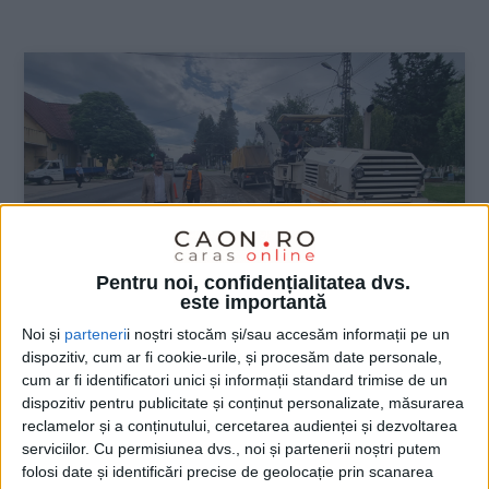
:
Pentru noi, confidențialitatea dvs.
este importantă
Noi și
parteneri
i noștri stocăm și/sau accesăm informații pe un
dispozitiv, cum ar fi cookie-urile, și procesăm date personale,
ŞTIRILE JUDEŢULUI CARAŞ-SEVERIN
cum ar fi identificatori unici și informații standard trimise de un
Bocșa își modernizează străzile și
dispozitiv pentru publicitate și conținut personalizate, măsurarea
reclamelor și a conținutului, cercetarea audienței și dezvoltarea
cumpără autobuze electrice
serviciilor.
Cu permisiunea dvs., noi și partenerii noștri putem
folosi date și identificări precise de geolocație prin scanarea
25 AUGUST 2022, 05:47 PM
2 MINUTE DE CITIRE