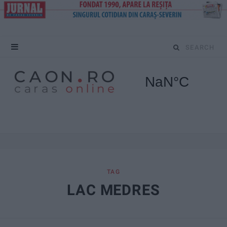
S
e
a
r
c
h
f
TAG
LAC MEDRES
o
r