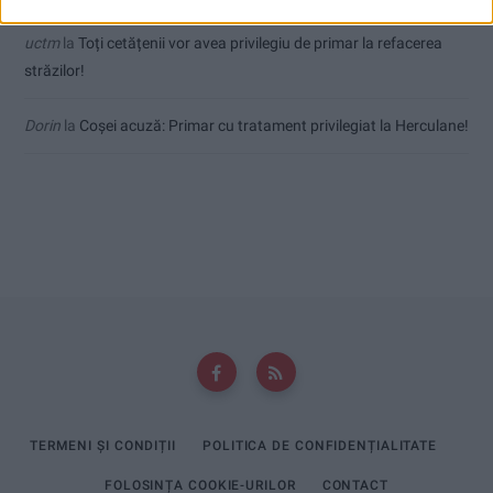
uctm
la
Toți cetățenii vor avea privilegiu de primar la refacerea
străzilor!
Dorin
la
Coșei acuză: Primar cu tratament privilegiat la Herculane!
TERMENI ȘI CONDIȚII
POLITICA DE CONFIDENȚIALITATE
FOLOSINȚA COOKIE-URILOR
CONTACT