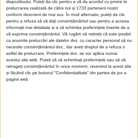
dispozitivului. Puteți da clic pentru a vă da acordul cu privire la
prelucrarea realizată de către noi și 1733 partenerii noștri
BOCȘA – Orașul a primit banii pentru modernizarea drumurilor
conform descrierii de mai sus. În mod alternativ, puteți da clic
de acces spre două importante zone de agrement, iar licitația
pentru a refuza să vă dați consimțământul sau pentru a accesa
este în toi pentru 4 autobuze electrice. Vizavi de o pistă de
informații mai detaliate și a vă schimba preferințele înainte de a
biciclete și de autobaza pentru autobuzele electrice,
vă exprima consimțământul.
Vă rugăm să rețineți că este posibil
autoritatea locală are probleme cu un proiectant cu care a
ca anumite prelucrări ale datelor dvs. cu caracter personal să nu
ajuns și în justiție…
necesite consimțământul dvs., dar aveți dreptul de a refuza o
astfel de prelucrare. Preferințele dvs. se vor aplica numai
acestui site web. Puteți să vă schimbați preferințele sau să vă
retrageți consimțământul în orice moment, revenind la acest site
și făcând clic pe butonul "Confidențialitate" din partea de jos a
paginii web.
Arhive
A
r
h
i