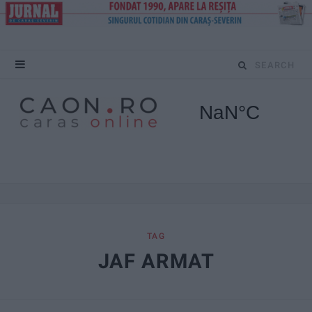
S
e
a
r
c
h
f
TAG
JAF ARMAT
o
r