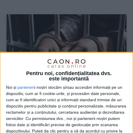
:
Pentru noi, confidențialitatea dvs.
este importantă
Noi și
parteneri
i noștri stocăm și/sau accesăm informații pe un
dispozitiv, cum ar fi cookie-urile, și procesăm date personale,
cum ar fi identificatori unici și informații standard trimise de un
ŞTIRILE JUDEŢULUI CARAŞ-SEVERIN
dispozitiv pentru publicitate și conținut personalizate, măsurarea
reclamelor și a conținutului, cercetarea audienței și dezvoltarea
Căutați pentru jaf armat, au căzut în
serviciilor.
Cu permisiunea dvs., noi și partenerii noștri putem
plasa polițiștilor din Oțelu Roșu
folosi date și identificări precise de geolocație prin scanarea
dispozitivului. Puteți da clic pentru a vă da acordul cu privire la