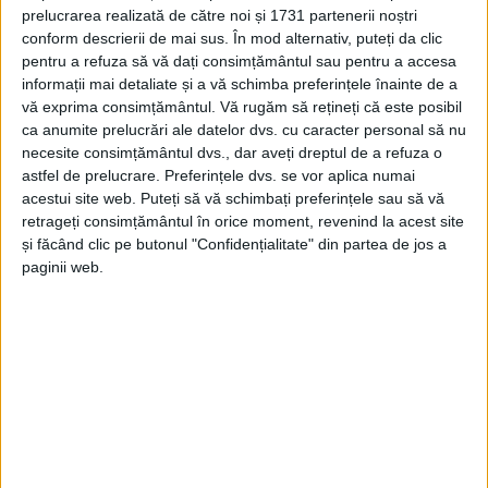
18 IANUARIE 2024, 01:59 PM
1 MINUT DE CITIRE
prelucrarea realizată de către noi și 1731 partenerii noștri
conform descrierii de mai sus. În mod alternativ, puteți da clic
OȚELU ROȘU – Doi bărbați din orașul de pe Valea Bistrei au
pentru a refuza să vă dați consimțământul sau pentru a accesa
fost reținuți azi de polițiști, pe numele celor doi fiind emise
informații mai detaliate și a vă schimba preferințele înainte de a
mandate europene de arestare!
vă exprima consimțământul.
Vă rugăm să rețineți că este posibil
ca anumite prelucrări ale datelor dvs. cu caracter personal să nu
necesite consimțământul dvs., dar aveți dreptul de a refuza o
astfel de prelucrare. Preferințele dvs. se vor aplica numai
acestui site web. Puteți să vă schimbați preferințele sau să vă
retrageți consimțământul în orice moment, revenind la acest site
Arhive
și făcând clic pe butonul "Confidențialitate" din partea de jos a
paginii web.
A
r
h
i
v
e