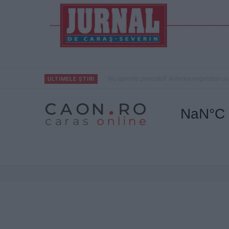
Nu aprinde pericolul! Arderea vegetației us
ULTIMELE ȘTIRI