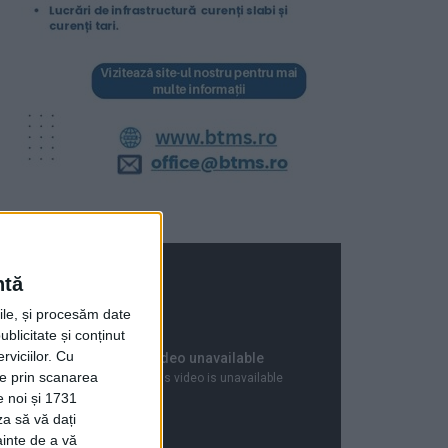
ntă
rile, și procesăm date
ublicitate și conținut
viciilor.
Cu
ție prin scanarea
e noi și 1731
za să vă dați
ainte de a vă