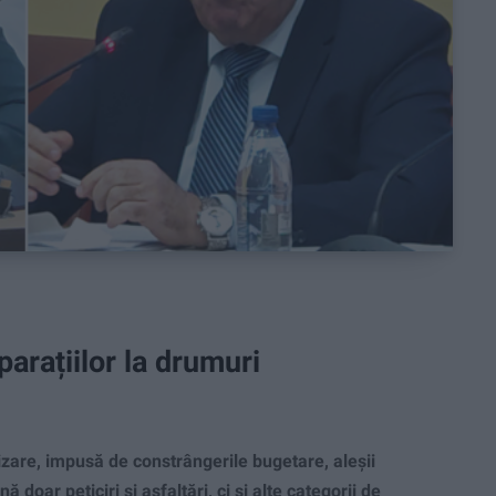
arațiilor la drumuri
are, impusă de constrângerile bugetare, aleșii
 doar peticiri și asfaltări, ci și alte categorii de