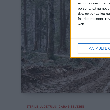
exprima consimțămâ
personal să nu necesi
dvs. se vor aplica n
în orice moment, reve
web.
MAI MULTE 
ŞTIRILE JUDEŢULUI CARAŞ-SEVERIN