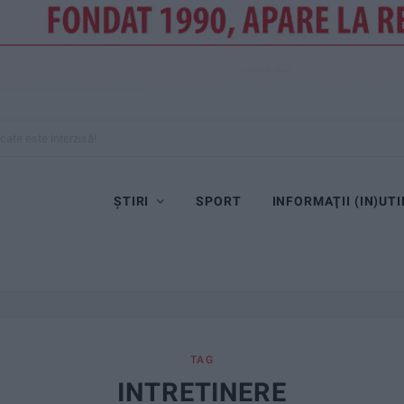
cate este interzisă!
ȘTIRI
SPORT
INFORMAŢII (IN)UTI
TAG
INTRETINERE