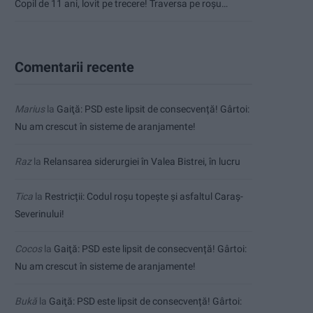
Copil de 11 ani, lovit pe trecere! Traversa pe roșu…
Comentarii recente
Marius
la
Gaiţă: PSD este lipsit de consecvență! Gârtoi:
Nu am crescut în sisteme de aranjamente!
Raz
la
Relansarea siderurgiei în Valea Bistrei, în lucru
Tica
la
Restricții: Codul roșu topește și asfaltul Caraș-
Severinului!
Cocos
la
Gaiţă: PSD este lipsit de consecvență! Gârtoi:
Nu am crescut în sisteme de aranjamente!
Bukă
la
Gaiţă: PSD este lipsit de consecvență! Gârtoi: