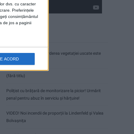
lor dvs. cu caracter
crare. Preferințele
rageți consimțământul
a de jos a paginii
Articole recente
Nu aprinde pericolul! Arderea vegetației uscate este
DE ACORD
interzisă!
(fără titlu)
Polițist cu brățară de monitorizare la picior! Urmărit
penal pentru abuz în serviciu și hărțuire!
VIDEO! Noi incendii de proporții la Lindenfeld și Valea
Bolvașnița