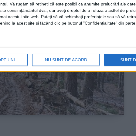
ntul.
Vă rugăm să rețineți că este posibil ca anumite prelucrări ale date
te consimțământul dvs., dar aveți dreptul de a refuza o astfel de prelu
umai acestui site web. Puteți să vă schimbați preferințele sau să vă ret
nind la acest site și făcând clic pe butonul "Confidențialitate" din parte
OPȚIUNI
NU SUNT DE ACORD
SUNT 