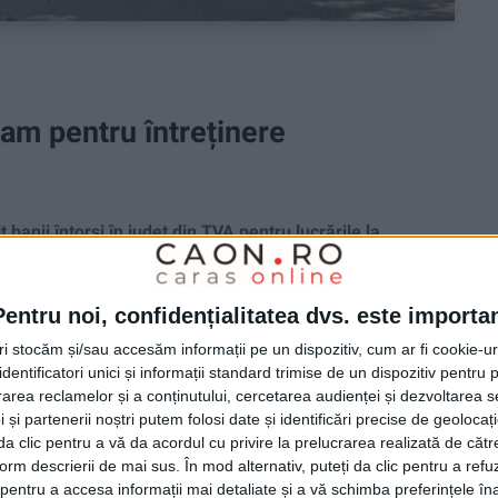
am pentru întreținere
anii întorși în județ din TVA pentru lucrările la
ntreținerea curentă, cealaltă deszăpezirile, iar a treia
Pentru noi, confidențialitatea dvs. este importa
tri stocăm și/sau accesăm informații pe un dispozitiv, cum ar fi cookie-u
dentificatori unici și informații standard trimise de un dispozitiv pentru p
rea reclamelor și a conținutului, cercetarea audienței și dezvoltarea ser
 și partenerii noștri putem folosi date și identificări precise de geoloca
i da clic pentru a vă da acordul cu privire la prelucrarea realizată de cătr
form descrierii de mai sus. În mod alternativ, puteți da clic pentru a refu
entru a accesa informații mai detaliate și a vă schimba preferințele în