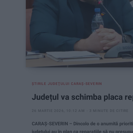
ŞTIRILE JUDEŢULUI CARAŞ-SEVERIN
Județul va schimba placa rep
26 MARTIE 2026, 10:12 AM
3 MINUTE DE CITIRE
CARAȘ-SEVERIN – Dincolo de o anumită prioritiz
județului au în plan ca reparațiile să nu presupună