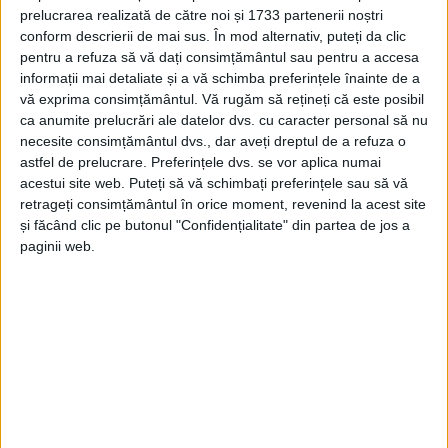
prelucrarea realizată de către noi și 1733 partenerii noștri
REȘIȚA – Cristian Roiban, de la CSU Reșița, a obținut medalia
conform descrierii de mai sus. În mod alternativ, puteți da clic
de bronz în proba de 100 metri plat la Campionatele
pentru a refuza să vă dați consimțământul sau pentru a accesa
Internaționale de atletism ale României. Competiția s-a
informații mai detaliate și a vă schimba preferințele înainte de a
vă exprima consimțământul.
Vă rugăm să rețineți că este posibil
desfășurat pe pista de atletism de pe Cluj Arena!
ca anumite prelucrări ale datelor dvs. cu caracter personal să nu
necesite consimțământul dvs., dar aveți dreptul de a refuza o
astfel de prelucrare. Preferințele dvs. se vor aplica numai
acestui site web. Puteți să vă schimbați preferințele sau să vă
retrageți consimțământul în orice moment, revenind la acest site
Arhive
și făcând clic pe butonul "Confidențialitate" din partea de jos a
paginii web.
A
r
h
i
v
e