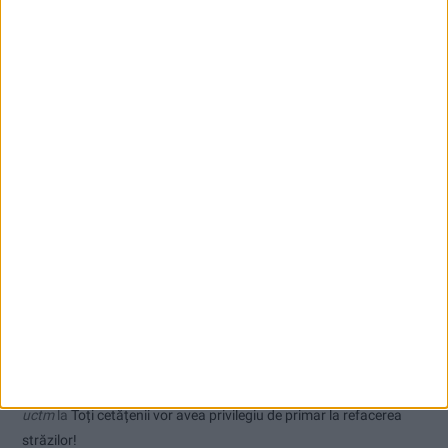
Dorinel Munteanu a adus un fundaș cu experiență internațională
Comentarii recente
Ex-Tinctor
la
Modernizarea Fântânii Cinetice din Reșița se apropie
de final
Sauvage
la
Termometrul arăta 42,5°C, dar controalele CJAS au
fost și mai fierbinți
Jean
la
Termometrul arăta 42,5°C, dar controalele CJAS au fost și
mai fierbinți
uctm
la
Toți cetățenii vor avea privilegiu de primar la refacerea
străzilor!