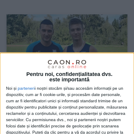
:
Pentru noi, confidențialitatea dvs.
este importantă
Noi și
parteneri
i noștri stocăm și/sau accesăm informații pe un
dispozitiv, cum ar fi cookie-urile, și procesăm date personale,
SPORT
cum ar fi identificatori unici și informații standard trimise de un
dispozitiv pentru publicitate și conținut personalizate, măsurarea
Cristian Roiban a cucerit bronzul la
reclamelor și a conținutului, cercetarea audienței și dezvoltarea
Campionatele Internaționale
serviciilor.
Cu permisiunea dvs., noi și partenerii noștri putem
folosi date și identificări precise de geolocație prin scanarea
28 AUGUST 2020, 11:11 AM
2 MINUTE DE CITIRE
dispozitivului. Puteți da clic pentru a vă da acordul cu privire la