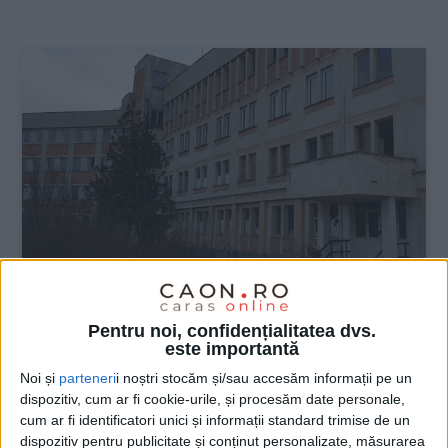
:
ŞTIRILE JUDEŢULUI CARAŞ-SEVERIN
Pentru noi, confidențialitatea dvs.
este importantă
Județul ar putea avea universitate la
Noi și
parteneri
i noștri stocăm și/sau accesăm informații pe un
”Rachete“
dispozitiv, cum ar fi cookie-urile, și procesăm date personale,
cum ar fi identificatori unici și informații standard trimise de un
3 SEPTEMBRIE 2025, 03:51 PM
3 MINUTE DE CITIRE
dispozitiv pentru publicitate și conținut personalizate, măsurarea