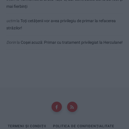
mai fierbinți
uctm
la
Toți cetățenii vor avea privilegiu de primar la refacerea
străzilor!
Dorin
la
Coșei acuză: Primar cu tratament privilegiat la Herculane!
TERMENI ȘI CONDIȚII
POLITICA DE CONFIDENȚIALITATE