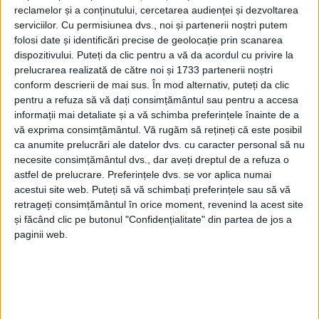
reclamelor și a conținutului, cercetarea audienței și dezvoltarea
CARAȘ-SEVERIN – Adică la fosta unitate militară din drumul
serviciilor.
Cu permisiunea dvs., noi și partenerii noștri putem
Lupacului, pe care administrația județeană a reușit s-o
folosi date și identificări precise de geolocație prin scanarea
intabuleze. După renovare, o posibilă destinație este
dispozitivului. Puteți da clic pentru a vă da acordul cu privire la
prelucrarea realizată de către noi și 1733 partenerii noștri
înființarea unui nou centru universitar!
conform descrierii de mai sus. În mod alternativ, puteți da clic
pentru a refuza să vă dați consimțământul sau pentru a accesa
informații mai detaliate și a vă schimba preferințele înainte de a
vă exprima consimțământul.
Vă rugăm să rețineți că este posibil
ca anumite prelucrări ale datelor dvs. cu caracter personal să nu
necesite consimțământul dvs., dar aveți dreptul de a refuza o
astfel de prelucrare. Preferințele dvs. se vor aplica numai
acestui site web. Puteți să vă schimbați preferințele sau să vă
retrageți consimțământul în orice moment, revenind la acest site
și făcând clic pe butonul "Confidențialitate" din partea de jos a
paginii web.