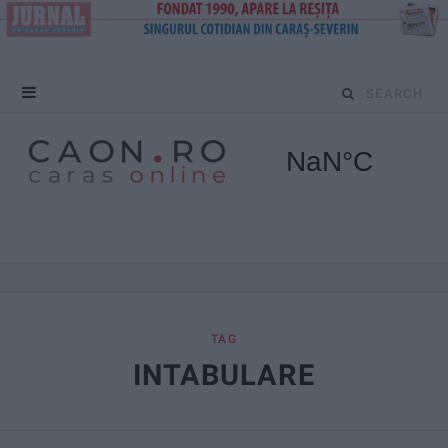
S
e
a
r
c
h
f
TAG
INTABULARE
o
r