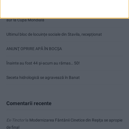
Doi studenți ai Universității „Aurel Vlaicu” din Arad, medaliați cu
aur la Cupa Mondială
Ultimul bloc de locuințe sociale din Stavila, recepționat
ANUNŢ OPRIRE APĂ ÎN BOCȘA
Înainte au fost 44 și-acum au rămas… 50!
Seceta hidrologică se agravează în Banat
Comentarii recente
Ex-Tinctor
la
Modernizarea Fântânii Cinetice din Reșița se apropie
de final