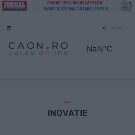
S
e
a
r
c
h
f
TAG
INOVATIE
o
r