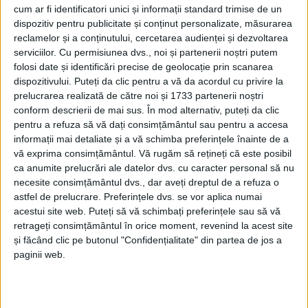
cum ar fi identificatori unici și informații standard trimise de un
dispozitiv pentru publicitate și conținut personalizate, măsurarea
reclamelor și a conținutului, cercetarea audienței și dezvoltarea
serviciilor.
Cu permisiunea dvs., noi și partenerii noștri putem
folosi date și identificări precise de geolocație prin scanarea
ŞTIRILE JUDEŢULUI CARAŞ-SEVERIN
dispozitivului. Puteți da clic pentru a vă da acordul cu privire la
Fostele zone miniere pot deveni centre
prelucrarea realizată de către noi și 1733 partenerii noștri
conform descrierii de mai sus. În mod alternativ, puteți da clic
de inovație și dezvoltare!
pentru a refuza să vă dați consimțământul sau pentru a accesa
informații mai detaliate și a vă schimba preferințele înainte de a
21 IUNIE 2025, 09:41 AM
2 MINUTE DE CITIRE
vă exprima consimțământul.
Vă rugăm să rețineți că este posibil
ca anumite prelucrări ale datelor dvs. cu caracter personal să nu
CARAȘ-SEVERIN – Pentru asta militează deputatul social-
necesite consimțământul dvs., dar aveți dreptul de a refuza o
democrat Marius Isac, în Parlamentul României. În calitate de
astfel de prelucrare. Preferințele dvs. se vor aplica numai
vicepreședinte al Comisiei pentru mediu și echilibru ecologic
acestui site web. Puteți să vă schimbați preferințele sau să vă
din cadrul Camerei Deputaților, social-democratul cărășean
retrageți consimțământul în orice moment, revenind la acest site
Marius Isac susține reconversia fostelor zone miniere, fapt pe
și făcând clic pe butonul "Confidențialitate" din partea de jos a
care-l consideră o investiție în viitorul energetic al țării!
paginii web.