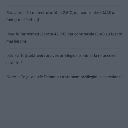
Sauvage
la
Termometrul arăta 42,5°C, dar controalele CJAS au
fost și mai fierbinți
Jean
la
Termometrul arăta 42,5°C, dar controalele CJAS au fost și
mai fierbinți
uctm
la
Toți cetățenii vor avea privilegiu de primar la refacerea
străzilor!
Dorin
la
Coșei acuză: Primar cu tratament privilegiat la Herculane!