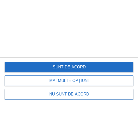
ARTROM: O călătorie prin timp și valori!
26 AUGUST 2023, 08:55 AM
2 MINUTE DE CITIRE
CARAŞ-SEVERIN – Deși trăim în era vitezei și a schimbărilor
continue, în ARTROM tradiția și inovația pot coexista și chiar
colabora. Prețuim rădăcinile noastre, dar în același timp privim
către viitor cu inima deschisă!
SUNT DE ACORD
MAI MULTE OPȚIUNI
NU SUNT DE ACORD