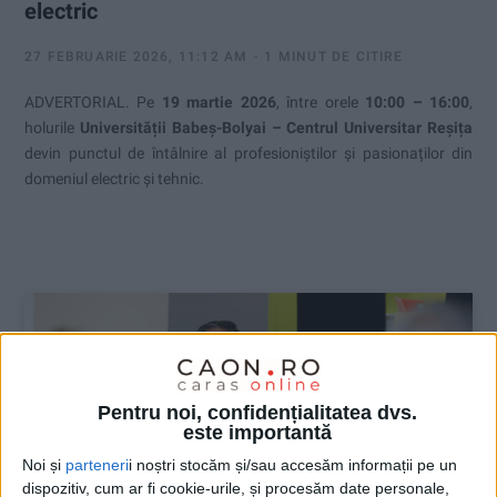
electric
27 FEBRUARIE 2026, 11:12 AM
1 MINUT DE CITIRE
ADVERTORIAL. Pe
19 martie 2026
, între orele
10:00 – 16:00
,
holurile
Universității Babeș-Bolyai – Centrul Universitar Reșița
devin punctul de întâlnire al profesioniștilor și pasionaților din
domeniul electric și tehnic.
Pentru noi, confidențialitatea dvs.
este importantă
Noi și
parteneri
i noștri stocăm și/sau accesăm informații pe un
dispozitiv, cum ar fi cookie-urile, și procesăm date personale,