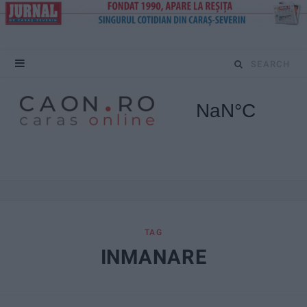
S
e
a
r
c
h
f
TAG
INMANARE
o
r