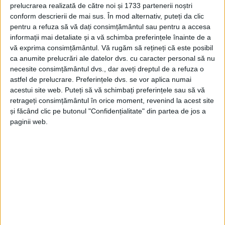
prelucrarea realizată de către noi și 1733 partenerii noștri
CARAȘ-SEVERIN – Dintre cei șapte, cinci au venit ieri în
conform descrierii de mai sus. În mod alternativ, puteți da clic
pentru a refuza să vă dați consimțământul sau pentru a accesa
persoană la BEJ, unul l-a preluat prin reprezentant, iar altul a
informații mai detaliate și a vă schimba preferințele înainte de a
solicitat să i se transmită prin email!
vă exprima consimțământul.
Vă rugăm să rețineți că este posibil
ca anumite prelucrări ale datelor dvs. cu caracter personal să nu
necesite consimțământul dvs., dar aveți dreptul de a refuza o
astfel de prelucrare. Preferințele dvs. se vor aplica numai
acestui site web. Puteți să vă schimbați preferințele sau să vă
Arhive
retrageți consimțământul în orice moment, revenind la acest site
și făcând clic pe butonul "Confidențialitate" din partea de jos a
paginii web.
A
r
h
i
v
e