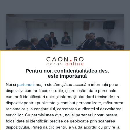
:
Pentru noi, confidențialitatea dvs.
este importantă
Noi și
parteneri
i noștri stocăm și/sau accesăm informații pe un
dispozitiv, cum ar fi cookie-urile, și procesăm date personale,
ŞTIRILE JUDEŢULUI CARAŞ-SEVERIN
cum ar fi identificatori unici și informații standard trimise de un
dispozitiv pentru publicitate și conținut personalizate, măsurarea
Noii parlamentarii și-au preluat
reclamelor și a conținutului, cercetarea audienței și dezvoltarea
mandatele
serviciilor.
Cu permisiunea dvs., noi și partenerii noștri putem
folosi date și identificări precise de geolocație prin scanarea
dispozitivului. Puteți da clic pentru a vă da acordul cu privire la
8 DECEMBRIE 2024, 10:57 AM
4 MINUTE DE CITIRE