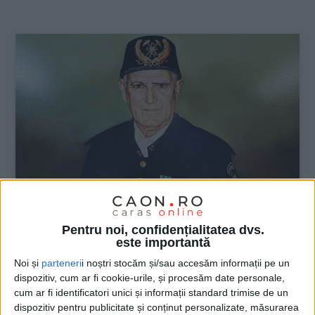
:
Pentru noi, confidențialitatea dvs.
ŞTIRILE JUDEŢULUI CARAŞ-SEVERIN
este importantă
In memoriam Constantin Gruescu
Noi și
parteneri
i noștri stocăm și/sau accesăm informații pe un
dispozitiv, cum ar fi cookie-urile, și procesăm date personale,
12 APRILIE 2024, 04:53 PM
2 MINUTE DE CITIRE
cum ar fi identificatori unici și informații standard trimise de un
dispozitiv pentru publicitate și conținut personalizate, măsurarea