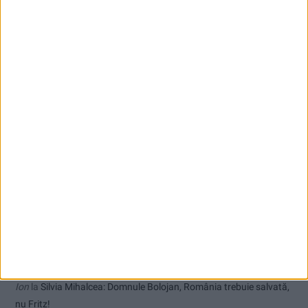
Fritz!
Și băut, și cu permisul suspendat, la volan prin Reșița
Ioan Popa: România rămâne în zona investițiilor, dar perspectiva
economică este în continuare negativă!
Comentarii recente
Ppa
la
Cum a rămas procurorul Bucurică fără drept de port armă
John
la
Silvia Mihalcea: Domnule Bolojan, România trebuie
salvată, nu Fritz!
Ion
la
Silvia Mihalcea: Domnule Bolojan, România trebuie salvată,
nu Fritz!