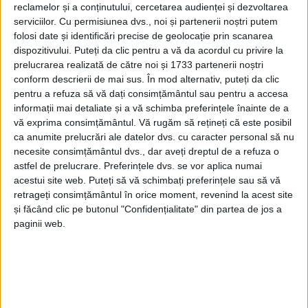
CARAȘ-SEVERIN – La împlinirea unui secol de la naștere,
reclamelor și a conținutului, cercetarea audienței și dezvoltarea
mineralogul de talie internațională a fost omagiat, vineri, la
serviciilor.
Cu permisiunea dvs., noi și partenerii noștri putem
Ocna de Fier și Bocșa!
folosi date și identificări precise de geolocație prin scanarea
dispozitivului. Puteți da clic pentru a vă da acordul cu privire la
prelucrarea realizată de către noi și 1733 partenerii noștri
conform descrierii de mai sus. În mod alternativ, puteți da clic
pentru a refuza să vă dați consimțământul sau pentru a accesa
informații mai detaliate și a vă schimba preferințele înainte de a
vă exprima consimțământul.
Vă rugăm să rețineți că este posibil
ca anumite prelucrări ale datelor dvs. cu caracter personal să nu
necesite consimțământul dvs., dar aveți dreptul de a refuza o
astfel de prelucrare. Preferințele dvs. se vor aplica numai
acestui site web. Puteți să vă schimbați preferințele sau să vă
retrageți consimțământul în orice moment, revenind la acest site
și făcând clic pe butonul "Confidențialitate" din partea de jos a
paginii web.
ŞTIRILE JUDEŢULUI CARAŞ-SEVERIN
In memoriam Constantin Gruescu,