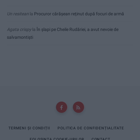
Un resitean
la
Procuror cărășean reținut după focuri de armă
Agata crispy
la
În șlapi pe Cheile Rudăriei, a avut nevoie de
salvamontiști
TERMENI ȘI CONDIȚII
POLITICA DE CONFIDENȚIALITATE
FOLOSINȚA COOKIE-URILOR
CONTACT