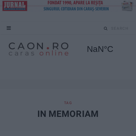
S
e
a
r
c
h
f
TAG
IN MEMORIAM
o
r