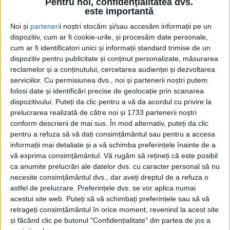
Pentru noi, confidențialitatea dvs.
este importantă
CARAȘ-SEVERIN – … cât mă doresc cei care merg la vot. Dar
Noi și
parteneri
i noștri stocăm și/sau accesăm informații pe un
dacă doresc să facă ceva și să schimbe, asta este schimbarea!“,
dispozitiv, cum ar fi cookie-urile, și procesăm date personale,
a exclamat șeful județului, nemulțumit de împărțeala banilor
cum ar fi identificatori unici și informații standard trimise de un
către primării a lui Crina, care mărturisește că a făcut-o pe
dispozitiv pentru publicitate și conținut personalizate, măsurarea
criterii „greu de explicat“, dar „pe care le-am crezut noi de
reclamelor și a conținutului, cercetarea audienței și dezvoltarea
cuviință“!
serviciilor.
Cu permisiunea dvs., noi și partenerii noștri putem
folosi date și identificări precise de geolocație prin scanarea
dispozitivului. Puteți da clic pentru a vă da acordul cu privire la
prelucrarea realizată de către noi și 1733 partenerii noștri
conform descrierii de mai sus. În mod alternativ, puteți da clic
pentru a refuza să vă dați consimțământul sau pentru a accesa
informații mai detaliate și a vă schimba preferințele înainte de a
vă exprima consimțământul.
Vă rugăm să rețineți că este posibil
ca anumite prelucrări ale datelor dvs. cu caracter personal să nu
necesite consimțământul dvs., dar aveți dreptul de a refuza o
astfel de prelucrare. Preferințele dvs. se vor aplica numai
acestui site web. Puteți să vă schimbați preferințele sau să vă
retrageți consimțământul în orice moment, revenind la acest site
și făcând clic pe butonul "Confidențialitate" din partea de jos a