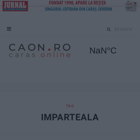
S
e
a
r
c
h
f
TAG
IMPARTEALA
o
r