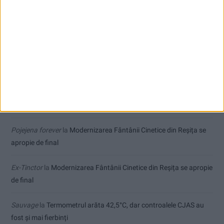
Cum arată un automobil bine întreținut în sezonul actual:
siguranță, stil și decizii inspirate
Comentarii recente
Ppa
la
Seceta hidrologică se agravează în Banat
Pojejena forever
la
Modernizarea Fântânii Cinetice din Reșița se
apropie de final
Ex-Tinctor
la
Modernizarea Fântânii Cinetice din Reșița se apropie
de final
Sauvage
la
Termometrul arăta 42,5°C, dar controalele CJAS au
fost și mai fierbinți