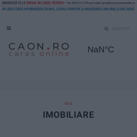
S
e
a
r
c
h
f
TAG
IMOBILIARE
o
r