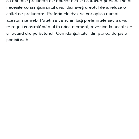
Cumpătare în loc de cumpărare, în
ca anumite prelucrări ale datelor dvs. cu caracter personal să nu
necesite consimțământul dvs., dar aveți dreptul de a refuza o
imobiliare
astfel de prelucrare. Preferințele dvs. se vor aplica numai
acestui site web. Puteți să vă schimbați preferințele sau să vă
10 MAI 2026, 09:29 AM
2 MINUTE DE CITIRE
retrageți consimțământul în orice moment, revenind la acest site
și făcând clic pe butonul "Confidențialitate" din partea de jos a
CARAȘ-SEVERIN – În județ, numărul tranzacțiilor din acest an a
paginii web.
fost cu 22% mai mic comparativ cu aceeași perioadă a anului
2025!