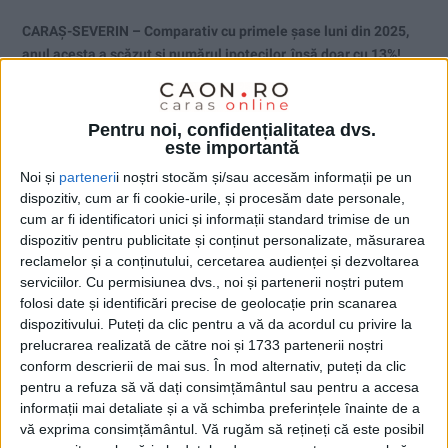
CARAȘ-SEVERIN – Comparativ cu primele șase luni din 2025,
anul acesta a scăzut și numărul ipotecilor, însă doar cu 13%!
Pentru noi, confidențialitatea dvs.
este importantă
Noi și
parteneri
i noștri stocăm și/sau accesăm informații pe un
dispozitiv, cum ar fi cookie-urile, și procesăm date personale,
cum ar fi identificatori unici și informații standard trimise de un
dispozitiv pentru publicitate și conținut personalizate, măsurarea
reclamelor și a conținutului, cercetarea audienței și dezvoltarea
serviciilor.
Cu permisiunea dvs., noi și partenerii noștri putem
folosi date și identificări precise de geolocație prin scanarea
dispozitivului. Puteți da clic pentru a vă da acordul cu privire la
prelucrarea realizată de către noi și 1733 partenerii noștri
conform descrierii de mai sus. În mod alternativ, puteți da clic
pentru a refuza să vă dați consimțământul sau pentru a accesa
informații mai detaliate și a vă schimba preferințele înainte de a
ŞTIRILE JUDEŢULUI CARAŞ-SEVERIN
vă exprima consimțământul.
Vă rugăm să rețineți că este posibil