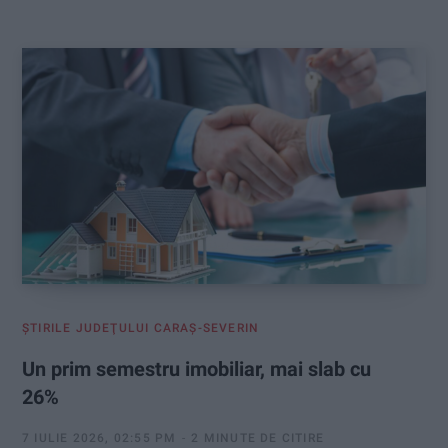
:
ŞTIRILE JUDEŢULUI CARAŞ-SEVERIN
Un prim semestru imobiliar, mai slab cu
26%
7 IULIE 2026, 02:55 PM
2 MINUTE DE CITIRE