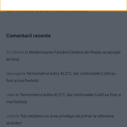
Care va fi, oare, varianta la Varianta ocolitoare?
Comentarii recente
Ex-Tinctor
la
Modernizarea Fântânii Cinetice din Reșița se apropie
de final
Sauvage
la
Termometrul arăta 42,5°C, dar controalele CJAS au
fost și mai fierbinți
Jean
la
Termometrul arăta 42,5°C, dar controalele CJAS au fost și
mai fierbinți
uctm
la
Toți cetățenii vor avea privilegiu de primar la refacerea
străzilor!