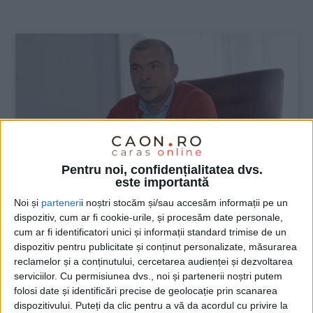
:
Pentru noi, confidențialitatea dvs.
este importantă
Noi și
parteneri
i noștri stocăm și/sau accesăm informații pe un
dispozitiv, cum ar fi cookie-urile, și procesăm date personale,
ŞTIRILE JUDEŢULUI CARAŞ-SEVERIN
cum ar fi identificatori unici și informații standard trimise de un
dispozitiv pentru publicitate și conținut personalizate, măsurarea
Borcean: Am trecut la PSD. Poate am
reclamelor și a conținutului, cercetarea audienței și dezvoltarea
pierdut la imagine, dar vreau realizări!
serviciilor.
Cu permisiunea dvs., noi și partenerii noștri putem
folosi date și identificări precise de geolocație prin scanarea
dispozitivului. Puteți da clic pentru a vă da acordul cu privire la
21 APRILIE 2022, 04:33 AM
3 MINUTE DE CITIRE