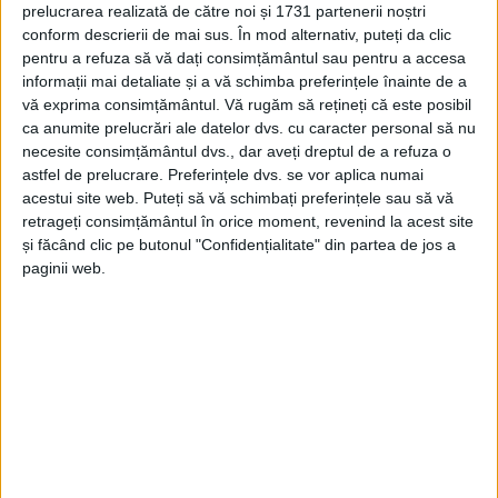
prelucrarea realizată de către noi și 1731 partenerii noștri
CARANSEBEȘ – Primarul Caransebeșului, Felix Borcean, a
conform descrierii de mai sus. În mod alternativ, puteți da clic
pentru a refuza să vă dați consimțământul sau pentru a accesa
trecut oficial la PSD, decizia finală fiind luată miercuri, la
informații mai detaliate și a vă schimba preferințele înainte de a
București, după discuțiile avute în mod special cu vicepremierul
vă exprima consimțământul.
Vă rugăm să rețineți că este posibil
Sorin Grindeanu!
ca anumite prelucrări ale datelor dvs. cu caracter personal să nu
necesite consimțământul dvs., dar aveți dreptul de a refuza o
astfel de prelucrare. Preferințele dvs. se vor aplica numai
acestui site web. Puteți să vă schimbați preferințele sau să vă
retrageți consimțământul în orice moment, revenind la acest site
Arhive
și făcând clic pe butonul "Confidențialitate" din partea de jos a
paginii web.
A
r
h
i
v
e