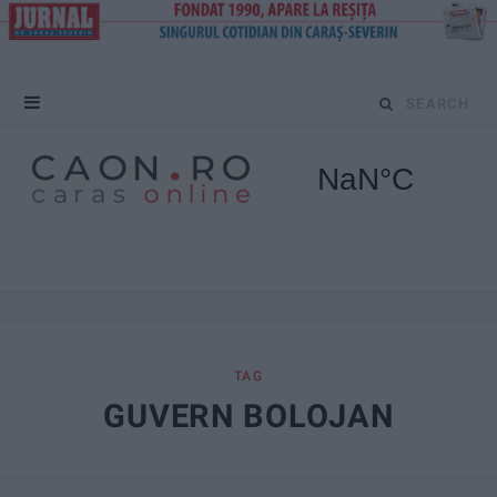
S
e
a
r
c
h
f
TAG
GUVERN BOLOJAN
o
r