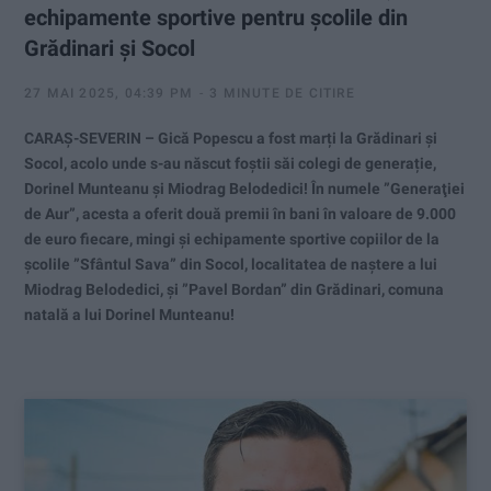
echipamente sportive pentru școlile din
Grădinari și Socol
27 MAI 2025, 04:39 PM
3 MINUTE DE CITIRE
CARAȘ-SEVERIN – Gică Popescu a fost marți la Grădinari și
Socol, acolo unde s-au născut foștii săi colegi de generație,
Dorinel Munteanu și Miodrag Belodedici! În numele ”Generaţiei
de Aur”, acesta a oferit două premii în bani în valoare de 9.000
de euro fiecare, mingi şi echipamente sportive copiilor de la
şcolile ”Sfântul Sava” din Socol, localitatea de naştere a lui
Miodrag Belodedici, şi ”Pavel Bordan” din Grădinari, comuna
natală a lui Dorinel Munteanu!