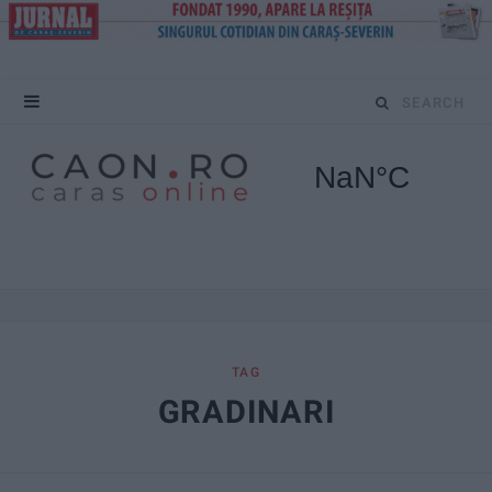
S
e
a
r
c
h
f
TAG
GRADINARI
o
r