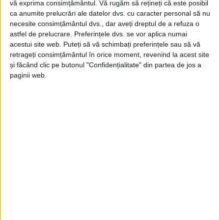
vă exprima consimțământul.
Vă rugăm să rețineți că este posibil
ca anumite prelucrări ale datelor dvs. cu caracter personal să nu
necesite consimțământul dvs., dar aveți dreptul de a refuza o
astfel de prelucrare. Preferințele dvs. se vor aplica numai
acestui site web. Puteți să vă schimbați preferințele sau să vă
retrageți consimțământul în orice moment, revenind la acest site
și făcând clic pe butonul "Confidențialitate" din partea de jos a
paginii web.
ŞTIRILE JUDEŢULUI CARAŞ-SEVERIN
Haideți în iunie la Grădinari!
27 APRILIE 2025, 09:12 AM
2 MINUTE DE CITIRE
GRĂDINARI – Asociația Acasă în Banat a dat startul înscrierilor
pentru voluntari la Color the Village – Grădinari 2025!