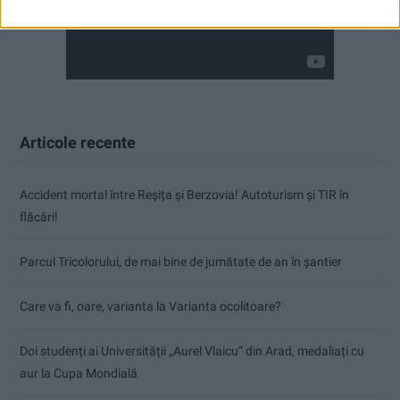
Articole recente
Accident mortal între Reșița și Berzovia! Autoturism și TIR în
flăcări!
Parcul Tricolorului, de mai bine de jumătate de an în șantier
Care va fi, oare, varianta la Varianta ocolitoare?
Doi studenți ai Universității „Aurel Vlaicu” din Arad, medaliați cu
aur la Cupa Mondială