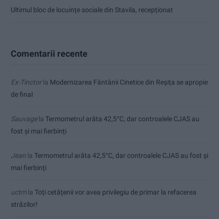
Ultimul bloc de locuințe sociale din Stavila, recepționat
Comentarii recente
Ex-Tinctor
la
Modernizarea Fântânii Cinetice din Reșița se apropie
de final
Sauvage
la
Termometrul arăta 42,5°C, dar controalele CJAS au
fost și mai fierbinți
Jean
la
Termometrul arăta 42,5°C, dar controalele CJAS au fost și
mai fierbinți
uctm
la
Toți cetățenii vor avea privilegiu de primar la refacerea
străzilor!