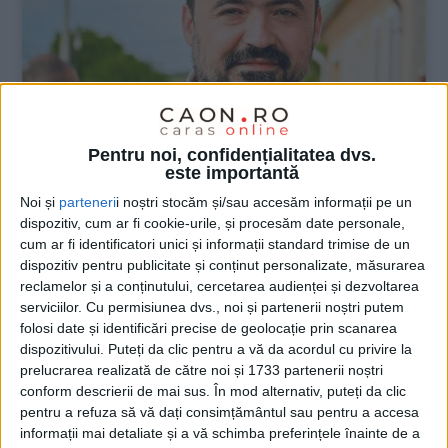
Pentru noi, confidențialitatea dvs.
este importantă
Noi și
parteneri
i noștri stocăm și/sau accesăm informații pe un
ŞTIRILE JUDEŢULUI CARAŞ-SEVERIN
dispozitiv, cum ar fi cookie-urile, și procesăm date personale,
cum ar fi identificatori unici și informații standard trimise de un
Investiții în infrastructură la Grădinari
dispozitiv pentru publicitate și conținut personalizate, măsurarea
reclamelor și a conținutului, cercetarea audienței și dezvoltarea
5 MAI 2025, 09:12 AM
2 MINUTE DE CITIRE
serviciilor.
Cu permisiunea dvs., noi și partenerii noștri putem
folosi date și identificări precise de geolocație prin scanarea
GRĂDINARI – Comuna se pregătește pentru „Color the Village“
dispozitivului. Puteți da clic pentru a vă da acordul cu privire la
și demarează lucrări importante de asfaltare și amenajare a
prelucrarea realizată de către noi și 1733 partenerii noștri
spațiilor pentru copii!
conform descrierii de mai sus. În mod alternativ, puteți da clic
pentru a refuza să vă dați consimțământul sau pentru a accesa
informații mai detaliate și a vă schimba preferințele înainte de a