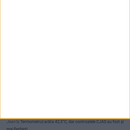
Doi studenți ai Universității „Aurel Vlaicu” din Arad, medaliați cu
aur la Cupa Mondială
Ultimul bloc de locuințe sociale din Stavila, recepționat
Comentarii recente
Ex-Tinctor
la
Modernizarea Fântânii Cinetice din Reșița se apropie
de final
Sauvage
la
Termometrul arăta 42,5°C, dar controalele CJAS au
fost și mai fierbinți
Jean
la
Termometrul arăta 42,5°C, dar controalele CJAS au fost și
mai fierbinți