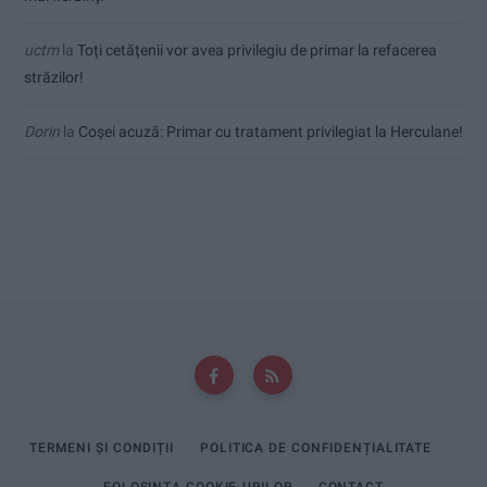
uctm
la
Toți cetățenii vor avea privilegiu de primar la refacerea
străzilor!
Dorin
la
Coșei acuză: Primar cu tratament privilegiat la Herculane!
TERMENI ȘI CONDIȚII
POLITICA DE CONFIDENȚIALITATE