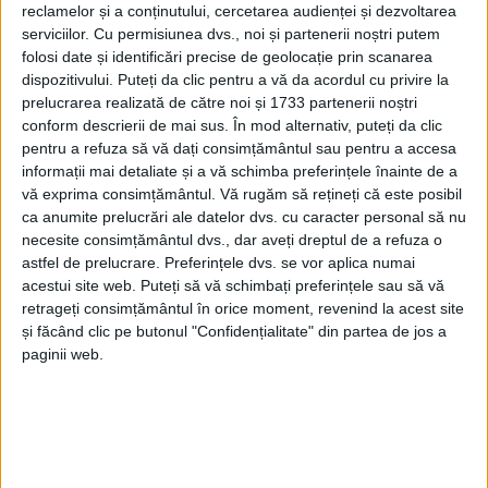
reclamelor și a conținutului, cercetarea audienței și dezvoltarea
ANINA – Denisa Lucasciuc, Natalia Lucasciuc și Rebeca Giurgiu
serviciilor.
Cu permisiunea dvs., noi și partenerii noștri putem
folosi date și identificări precise de geolocație prin scanarea
au obținut rezultate extraordinare la Cupa Europeană WKC,
dispozitivului. Puteți da clic pentru a vă da acordul cu privire la
competiție de karate organizată în perioada 14-15 octombrie,
prelucrarea realizată de către noi și 1733 partenerii noștri
la Catania, în Italia!
conform descrierii de mai sus. În mod alternativ, puteți da clic
pentru a refuza să vă dați consimțământul sau pentru a accesa
informații mai detaliate și a vă schimba preferințele înainte de a
vă exprima consimțământul.
Vă rugăm să rețineți că este posibil
ca anumite prelucrări ale datelor dvs. cu caracter personal să nu
necesite consimțământul dvs., dar aveți dreptul de a refuza o
astfel de prelucrare. Preferințele dvs. se vor aplica numai
acestui site web. Puteți să vă schimbați preferințele sau să vă
retrageți consimțământul în orice moment, revenind la acest site
și făcând clic pe butonul "Confidențialitate" din partea de jos a
paginii web.