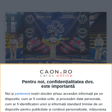
:
Pentru noi, confidențialitatea dvs.
SPORT
este importantă
Sport Star Anina, trei medalii la Cupa
Noi și
parteneri
i noștri stocăm și/sau accesăm informații pe un
Europeană WKC
dispozitiv, cum ar fi cookie-urile, și procesăm date personale,
cum ar fi identificatori unici și informații standard trimise de un
dispozitiv pentru publicitate și conținut personalizate, măsurarea
19 OCTOMBRIE 2023, 08:25 AM
1 MINUT DE CITIRE