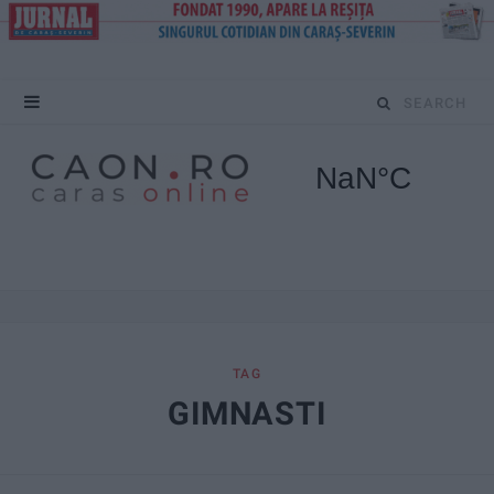
S
e
a
r
c
h
f
TAG
GIMNASTI
o
r