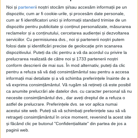
Noi și
parteneri
i noștri stocăm și/sau accesăm informații pe un
REȘIȚA – Micii gimnaști reșițeni au participat recent la Cupa
dispozitiv, cum ar fi cookie-urile, și procesăm date personale,
„Primăverii”, de la Arad, unde s-au întrecut cu alți sportivi în
cum ar fi identificatori unici și informații standard trimise de un
cadrul unui concurs amical, înainte de competițiile naționale!
dispozitiv pentru publicitate și conținut personalizate, măsurarea
reclamelor și a conținutului, cercetarea audienței și dezvoltarea
serviciilor.
Cu permisiunea dvs., noi și partenerii noștri putem
folosi date și identificări precise de geolocație prin scanarea
dispozitivului. Puteți da clic pentru a vă da acordul cu privire la
prelucrarea realizată de către noi și 1733 partenerii noștri
conform descrierii de mai sus. În mod alternativ, puteți da clic
pentru a refuza să vă dați consimțământul sau pentru a accesa
informații mai detaliate și a vă schimba preferințele înainte de a
vă exprima consimțământul.
Vă rugăm să rețineți că este posibil
ca anumite prelucrări ale datelor dvs. cu caracter personal să nu
necesite consimțământul dvs., dar aveți dreptul de a refuza o
astfel de prelucrare. Preferințele dvs. se vor aplica numai
acestui site web. Puteți să vă schimbați preferințele sau să vă
retrageți consimțământul în orice moment, revenind la acest site
și făcând clic pe butonul "Confidențialitate" din partea de jos a
paginii web.
SPORT