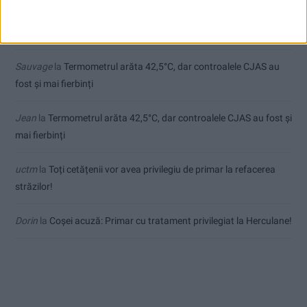
Ex-Tinctor
la
Modernizarea Fântânii Cinetice din Reșița se apropie
de final
Sauvage
la
Termometrul arăta 42,5°C, dar controalele CJAS au
fost și mai fierbinți
Jean
la
Termometrul arăta 42,5°C, dar controalele CJAS au fost și
mai fierbinți
uctm
la
Toți cetățenii vor avea privilegiu de primar la refacerea
străzilor!
Dorin
la
Coșei acuză: Primar cu tratament privilegiat la Herculane!