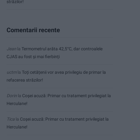
străzilor!
Comentarii recente
Jean
la
Termometrul arăta 42,5°C, dar controalele
CJAS au fost și mai fierbinți
uctm
la
Toți cetățenii vor avea privilegiu de primar la
refacerea străzilor!
Dorin
la
Coșei acuză: Primar cu tratament privilegiat la
Herculane!
Tica
la
Coșei acuză: Primar cu tratament privilegiat la
Herculane!