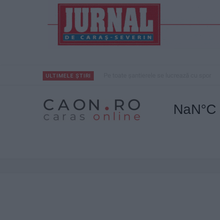
Pe toate șantierele se lucrează cu spor
ULTIMELE ȘTIRI