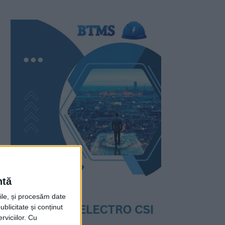
ntă
rile, și procesăm date
ublicitate și conținut
viciilor.
Cu