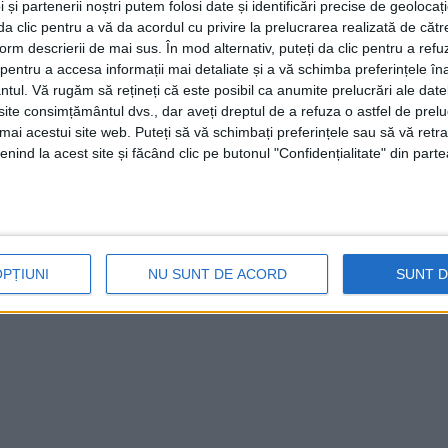
 și partenerii noștri putem folosi date și identificări precise de geoloca
i da clic pentru a vă da acordul cu privire la prelucrarea realizată de cătr
form descrierii de mai sus. În mod alternativ, puteți da clic pentru a refu
entru a accesa informații mai detaliate și a vă schimba preferințele în
ntul.
Vă rugăm să rețineți că este posibil ca anumite prelucrări ale date
te consimțământul dvs., dar aveți dreptul de a refuza o astfel de prelu
umai acestui site web. Puteți să vă schimbați preferințele sau să vă ret
nind la acest site și făcând clic pe butonul "Confidențialitate" din parte
OPȚIUNI
NU SUNT DE ACORD
SUNT 