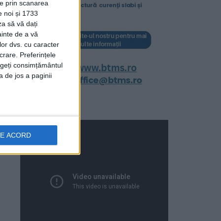
ție prin scanarea
e noi și 1733
za să vă dați
ainte de a vă
lor dvs. cu caracter
crare. Preferințele
rageți consimțământul
a de jos a paginii
DE ACORD