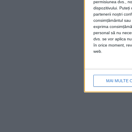
permisiunea dvs., noi
dispozitivului. Puteț
partenerii noștri con
consimțământul sau p
exprima consimțămâ
personal să nu necesi
dvs. se vor aplica n
în orice moment, reve
web.
MAI MULTE 