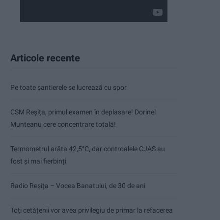
Articole recente
Pe toate șantierele se lucrează cu spor
CSM Reșița, primul examen în deplasare! Dorinel
Munteanu cere concentrare totală!
Termometrul arăta 42,5°C, dar controalele CJAS au
fost și mai fierbinți
Radio Reșița – Vocea Banatului, de 30 de ani
Toți cetățenii vor avea privilegiu de primar la refacerea