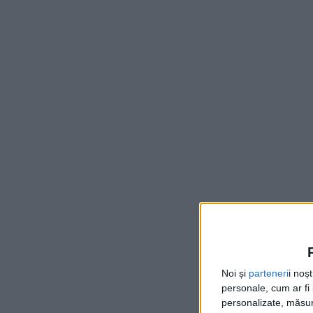
Noi și
parteneri
i noș
personale, cum ar fi i
personalizate, măsura