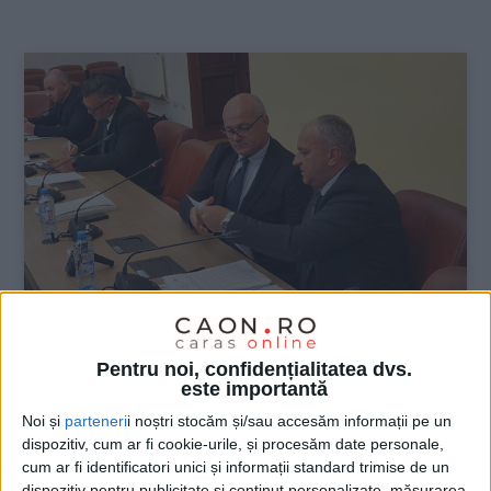
:
ŞTIRILE JUDEŢULUI CARAŞ-SEVERIN
Pentru noi, confidențialitatea dvs.
este importantă
De ce nu face Dunca?
Noi și
parteneri
i noștri stocăm și/sau accesăm informații pe un
dispozitiv, cum ar fi cookie-urile, și procesăm date personale,
29 MAI 2024, 08:46 AM
3 MINUTE DE CITIRE
cum ar fi identificatori unici și informații standard trimise de un
dispozitiv pentru publicitate și conținut personalizate, măsurarea