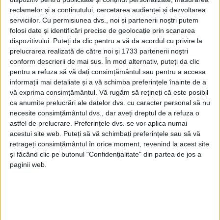
CARAȘ-SEVERIN – Pentru că trebuie să pună de șapte ori pe
reclamelor și a conținutului, cercetarea audienței și dezvoltarea
ordinea de zi un proiect pentru ca acesta să (nu) treacă. Asta
serviciilor.
Cu permisiunea dvs., noi și partenerii noștri putem
mărturisește șeful județului, care vrea să insiste cu achiziția de
folosi date și identificări precise de geolocație prin scanarea
utilaje pentru toaletări!
dispozitivului. Puteți da clic pentru a vă da acordul cu privire la
prelucrarea realizată de către noi și 1733 partenerii noștri
conform descrierii de mai sus. În mod alternativ, puteți da clic
pentru a refuza să vă dați consimțământul sau pentru a accesa
informații mai detaliate și a vă schimba preferințele înainte de a
vă exprima consimțământul.
Vă rugăm să rețineți că este posibil
ca anumite prelucrări ale datelor dvs. cu caracter personal să nu
necesite consimțământul dvs., dar aveți dreptul de a refuza o
astfel de prelucrare. Preferințele dvs. se vor aplica numai
acestui site web. Puteți să vă schimbați preferințele sau să vă
retrageți consimțământul în orice moment, revenind la acest site
și făcând clic pe butonul "Confidențialitate" din partea de jos a
paginii web.
ŞTIRILE JUDEŢULUI CARAŞ-SEVERIN