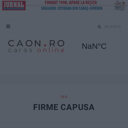
S
e
a
r
c
h
f
TAG
FIRME CAPUSA
o
r