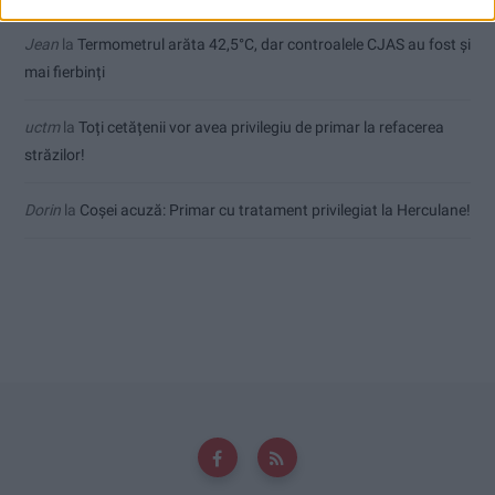
Jean
la
Termometrul arăta 42,5°C, dar controalele CJAS au fost și
mai fierbinți
uctm
la
Toți cetățenii vor avea privilegiu de primar la refacerea
străzilor!
Dorin
la
Coșei acuză: Primar cu tratament privilegiat la Herculane!