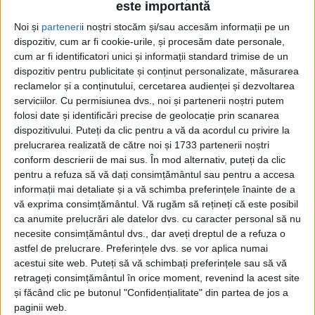
este importantă
24 IULIE 2026, 05:22 PM
8 MINUTE DE CITIRE
Noi și
parteneri
i noștri stocăm și/sau accesăm informații pe un
dispozitiv, cum ar fi cookie-urile, și procesăm date personale,
ADVERTORIAL. Când Bram Stoker a publicat romanul său în
cum ar fi identificatori unici și informații standard trimise de un
1897, nu ar fi putut anticipa ironia că, peste mai bine de un secol,
dispozitiv pentru publicitate și conținut personalizate, măsurarea
personajul creat din legende transilvănene și din teama de
reclamelor și a conținutului, cercetarea audienței și dezvoltarea
necunoscut va deveni unul dintre cele mai populare subiecte din
serviciilor.
Cu permisiunea dvs., noi și partenerii noștri putem
folosi date și identificări precise de geolocație prin scanarea
industria globală a sloturilor online. Dracula nu mai locuiește doar
dispozitivului. Puteți da clic pentru a vă da acordul cu privire la
în castele de carton din filmele horror. Poate fi găsit în browser, pe
prelucrarea realizată de către noi și 1733 partenerii noștri
telefon sau pe tabletă, oriunde există o conexiune la internet.
conform descrierii de mai sus. În mod alternativ, puteți da clic
pentru a refuza să vă dați consimțământul sau pentru a accesa
informații mai detaliate și a vă schimba preferințele înainte de a
vă exprima consimțământul.
Vă rugăm să rețineți că este posibil
ca anumite prelucrări ale datelor dvs. cu caracter personal să nu
necesite consimțământul dvs., dar aveți dreptul de a refuza o
astfel de prelucrare. Preferințele dvs. se vor aplica numai
acestui site web. Puteți să vă schimbați preferințele sau să vă
retrageți consimțământul în orice moment, revenind la acest site
și făcând clic pe butonul "Confidențialitate" din partea de jos a
paginii web.