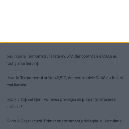
Comentarii recente
Ex-Tinctor
la
Modernizarea Fântânii Cinetice din Reșița se apropie
de final
Sauvage
la
Termometrul arăta 42,5°C, dar controalele CJAS au
fost și mai fierbinți
Jean
la
Termometrul arăta 42,5°C, dar controalele CJAS au fost și
mai fierbinți
uctm
la
Toți cetățenii vor avea privilegiu de primar la refacerea
străzilor!
Dorin
la
Coșei acuză: Primar cu tratament privilegiat la Herculane!