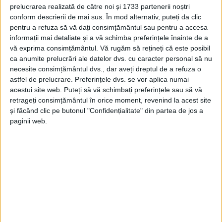
prelucrarea realizată de către noi și 1733 partenerii noștri
CARANSEBEȘ – Asta propune noua organigramă a primăriei,
conform descrierii de mai sus. În mod alternativ, puteți da clic
după ce a fost aprobată de toți cei 19 consilieri locali. Cei mai
pentru a refuza să vă dați consimțământul sau pentru a accesa
informații mai detaliate și a vă schimba preferințele înainte de a
afectați vor fi cei de la Poliția Locală Caransebeș, de unde 12
vă exprima consimțământul.
Vă rugăm să rețineți că este posibil
polițiști locali vor trebui să-și caute alt loc de muncă!
ca anumite prelucrări ale datelor dvs. cu caracter personal să nu
necesite consimțământul dvs., dar aveți dreptul de a refuza o
astfel de prelucrare. Preferințele dvs. se vor aplica numai
acestui site web. Puteți să vă schimbați preferințele sau să vă
retrageți consimțământul în orice moment, revenind la acest site
Arhive
și făcând clic pe butonul "Confidențialitate" din partea de jos a
paginii web.
A
r
h
i
v
e