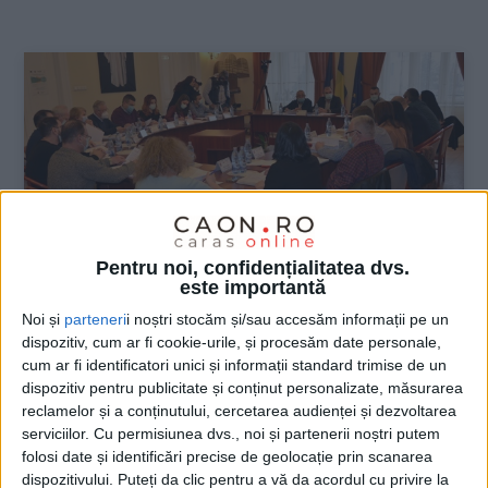
:
Pentru noi, confidențialitatea dvs.
este importantă
Noi și
parteneri
i noștri stocăm și/sau accesăm informații pe un
dispozitiv, cum ar fi cookie-urile, și procesăm date personale,
ŞTIRILE JUDEŢULUI CARAŞ-SEVERIN
cum ar fi identificatori unici și informații standard trimise de un
dispozitiv pentru publicitate și conținut personalizate, măsurarea
Pleacă unii, vin alții! Economie de 1
reclamelor și a conținutului, cercetarea audienței și dezvoltarea
milion de lei la bugetul Caransebeșului!
serviciilor.
Cu permisiunea dvs., noi și partenerii noștri putem
folosi date și identificări precise de geolocație prin scanarea
5 FEBRUARIE 2021, 09:51 AM
3 MINUTE DE CITIRE
dispozitivului. Puteți da clic pentru a vă da acordul cu privire la