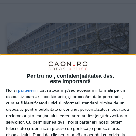
:
Pentru noi, confidențialitatea dvs.
este importantă
Noi și
parteneri
i noștri stocăm și/sau accesăm informații pe un
dispozitiv, cum ar fi cookie-urile, și procesăm date personale,
cum ar fi identificatori unici și informații standard trimise de un
ŞTIRILE JUDEŢULUI CARAŞ-SEVERIN
dispozitiv pentru publicitate și conținut personalizate, măsurarea
reclamelor și a conținutului, cercetarea audienței și dezvoltarea
Cine mișcă-n frontul din spital –
serviciilor.
Cu permisiunea dvs., noi și partenerii noștri putem
plângere penală!
folosi date și identificări precise de geolocație prin scanarea
dispozitivului. Puteți da clic pentru a vă da acordul cu privire la