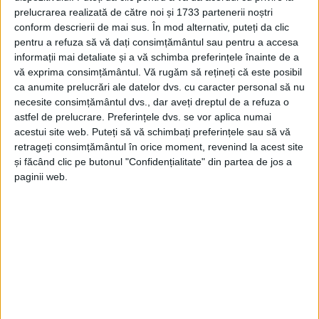
prelucrarea realizată de către noi și 1733 partenerii noștri
5 APRILIE 2020, 09:05 AM
4 MINUTE DE CITIRE
conform descrierii de mai sus. În mod alternativ, puteți da clic
pentru a refuza să vă dați consimțământul sau pentru a accesa
CARANSEBEȘ – A pățit-o asistentul-șef de la Blocul Operator al
informații mai detaliate și a vă schimba preferințele înainte de a
Spitalului Municipal de Urgență Caransebeș, care a fost
vă exprima consimțământul.
Vă rugăm să rețineți că este posibil
destituit din funcție și s-a ales cu plângere penală după ce a
ca anumite prelucrări ale datelor dvs. cu caracter personal să nu
cerut echipamente de protecție și a declarat în presă că în
necesite consimțământul dvs., dar aveți dreptul de a refuza o
magaziile SMUC nu se găsesc aceste echipamente!
astfel de prelucrare. Preferințele dvs. se vor aplica numai
acestui site web. Puteți să vă schimbați preferințele sau să vă
retrageți consimțământul în orice moment, revenind la acest site
și făcând clic pe butonul "Confidențialitate" din partea de jos a
paginii web.
Arhive
A
r
h
i
v