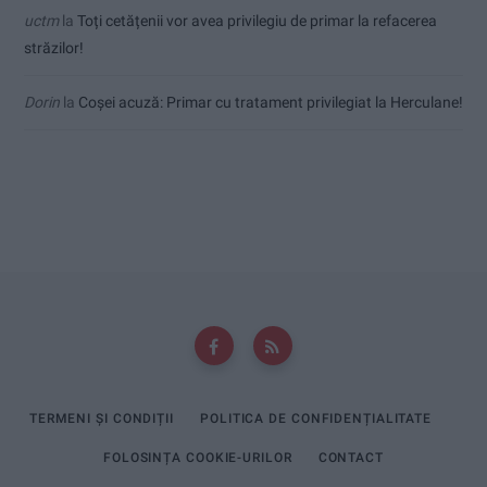
uctm
la
Toți cetățenii vor avea privilegiu de primar la refacerea
străzilor!
Dorin
la
Coșei acuză: Primar cu tratament privilegiat la Herculane!
TERMENI ȘI CONDIȚII
POLITICA DE CONFIDENȚIALITATE
FOLOSINȚA COOKIE-URILOR
CONTACT