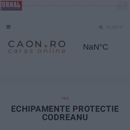
S
e
a
r
c
h
f
TAG
ECHIPAMENTE PROTECTIE
o
CODREANU
r