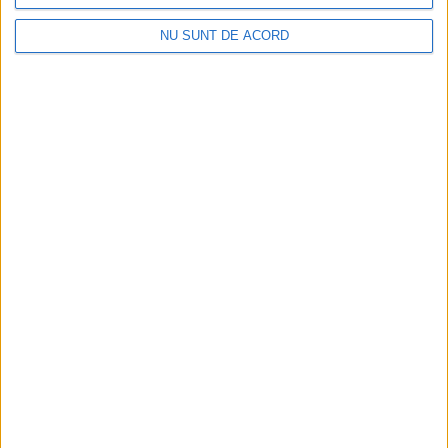
h
NU SUNT DE ACORD
i
v
e