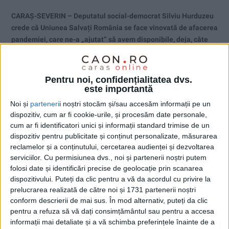
CARAȘ-SEVERIN – Deputatul social-democrat Silviu Hurduzeu
crede că Uniunea Salvați România se face vinovată de afacerea
pandemiei, care ne-a „ajutat“ să avem disponibile, deja, câte
șase doze de căciulă!
Pentru noi, confidențialitatea dvs.
este importantă
Noi și
parteneri
i noștri stocăm și/sau accesăm informații pe un
dispozitiv, cum ar fi cookie-urile, și procesăm date personale,
cum ar fi identificatori unici și informații standard trimise de un
dispozitiv pentru publicitate și conținut personalizate, măsurarea
reclamelor și a conținutului, cercetarea audienței și dezvoltarea
serviciilor.
Cu permisiunea dvs., noi și partenerii noștri putem
folosi date și identificări precise de geolocație prin scanarea
dispozitivului. Puteți da clic pentru a vă da acordul cu privire la
prelucrarea realizată de către noi și 1731 partenerii noștri
conform descrierii de mai sus. În mod alternativ, puteți da clic
pentru a refuza să vă dați consimțământul sau pentru a accesa
informații mai detaliate și a vă schimba preferințele înainte de a