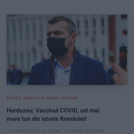
:
ŞTIRILE JUDEŢULUI CARAŞ-SEVERIN
Hurduzeu: Vaccinul COVID, cel mai
mare tun din istoria României!
19 APRILIE 2022, 12:52 PM
2 MINUTE DE CITIRE