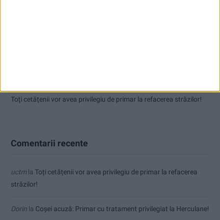
CSM Reșița, primul examen în deplasare! Dorinel Munteanu cere
concentrare totală!
Termometrul arăta 42,5°C, dar controalele CJAS au fost și mai
fierbinți
Radio Reșița – Vocea Banatului, de 30 de ani
Toți cetățenii vor avea privilegiu de primar la refacerea străzilor!
Comentarii recente
uctm
la
Toți cetățenii vor avea privilegiu de primar la refacerea
străzilor!
Dorin
la
Coșei acuză: Primar cu tratament privilegiat la Herculane!