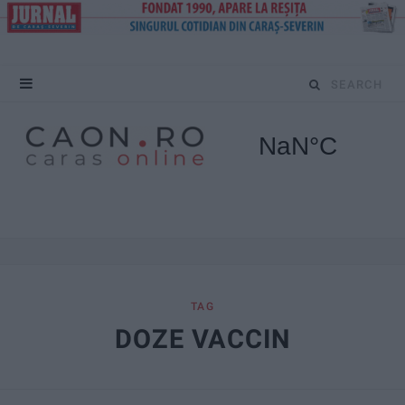
S
e
a
r
c
h
f
TAG
DOZE VACCIN
o
r