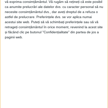
vă exprima consimțământul.
Vă rugăm să rețineți că este posibil
ŞTIRILE JUDEŢULUI CARAŞ-SEVERIN
ca anumite prelucrări ale datelor dvs. cu caracter personal să nu
VACCINARE: 113.184 doze
necesite consimțământul dvs., dar aveți dreptul de a refuza o
astfel de prelucrare. Preferințele dvs. se vor aplica numai
administrate în Caraș-Severin!
acestui site web. Puteți să vă schimbați preferințele sau să vă
retrageți consimțământul în orice moment, revenind la acest site
27 IULIE 2021, 06:49 PM
1 MINUT DE CITIRE
și făcând clic pe butonul "Confidențialitate" din partea de jos a
paginii web.
CARAŞ-SEVERIN – Ritmul vaccinării împotriva COVID-19
rămâne lent la nivelul judeţului nostru. Potrivit raportării de
marţi transmise de Direcţia de Sănătate Publică a judeţului
Caraş-Severin, săptămâna a început cu un număr de 326 de
doze administrate luni!