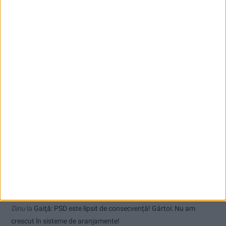
Radio Reșița – Vocea Banatului, de 30 de ani
Toți cetățenii vor avea privilegiu de primar la refacerea străzilor!
Comentarii recente
uctm
la
Toți cetățenii vor avea privilegiu de primar la refacerea
străzilor!
Dorin
la
Coșei acuză: Primar cu tratament privilegiat la Herculane!
Tica
la
Coșei acuză: Primar cu tratament privilegiat la Herculane!
Dinu
la
Gaiţă: PSD este lipsit de consecvență! Gârtoi: Nu am
crescut în sisteme de aranjamente!