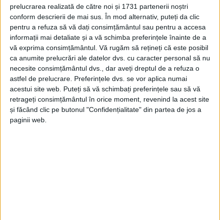
prelucrarea realizată de către noi și 1731 partenerii noștri
CARAŞ-SEVERIN – Liderul PRO România, deputatul Ion
conform descrierii de mai sus. În mod alternativ, puteți da clic
Mocioalcă, susţine că va fi azi în sală la dezbaterea împotriva
pentru a refuza să vă dați consimțământul sau pentru a accesa
informații mai detaliate și a vă schimba preferințele înainte de a
ministrului Dezvoltării, Ion Ştefan, spunând că „deşi trece,
vă exprima consimțământul.
Vă rugăm să rețineți că este posibil
moţiunea nu va avea niciun efect, iar miniştrii corigenţi nu au
ca anumite prelucrări ale datelor dvs. cu caracter personal să nu
onoare pentru că nu şi-a dat demisia niciunul“.
necesite consimțământul dvs., dar aveți dreptul de a refuza o
astfel de prelucrare. Preferințele dvs. se vor aplica numai
acestui site web. Puteți să vă schimbați preferințele sau să vă
retrageți consimțământul în orice moment, revenind la acest site
și făcând clic pe butonul "Confidențialitate" din partea de jos a
Arhive
paginii web.
A
r
h
i
v
e