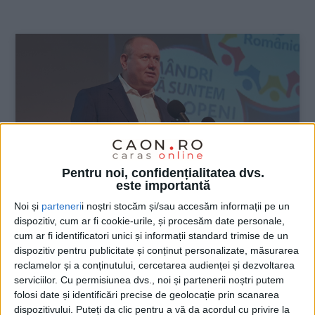
:
Pentru noi, confidențialitatea dvs.
este importantă
Noi și
parteneri
i noștri stocăm și/sau accesăm informații pe un
dispozitiv, cum ar fi cookie-urile, și procesăm date personale,
ŞTIRILE JUDEŢULUI CARAŞ-SEVERIN
cum ar fi identificatori unici și informații standard trimise de un
dispozitiv pentru publicitate și conținut personalizate, măsurarea
Mocioalcă: PSD guverna prost. Cu PNL
reclamelor și a conținutului, cercetarea audienței și dezvoltarea
e şi mai rău, iar Grindă confirmă asta!
serviciilor.
Cu permisiunea dvs., noi și partenerii noștri putem
folosi date și identificări precise de geolocație prin scanarea
7 IULIE 2020, 11:21 AM
2 MINUTE DE CITIRE
dispozitivului. Puteți da clic pentru a vă da acordul cu privire la