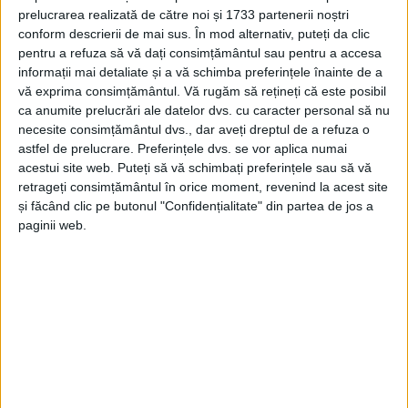
prelucrarea realizată de către noi și 1733 partenerii noștri
REȘIȚA – Primăria Reșița dă startul unuia dintre cele mai
conform descrierii de mai sus. În mod alternativ, puteți da clic
așteptate evenimente dedicate copiilor și familiilor din
pentru a refuza să vă dați consimțământul sau pentru a accesa
municipiu. În perioada 30 mai – 1 iunie, Centrul Civic devine un
informații mai detaliate și a vă schimba preferințele înainte de a
adevărat parc al distracției, în cadrul Festivalului Copilăriei,
vă exprima consimțământul.
Vă rugăm să rețineți că este posibil
eveniment care promite trei zile pline de spectacole, activități
ca anumite prelucrări ale datelor dvs. cu caracter personal să nu
și surprize pentru toate vârstele!
necesite consimțământul dvs., dar aveți dreptul de a refuza o
astfel de prelucrare. Preferințele dvs. se vor aplica numai
acestui site web. Puteți să vă schimbați preferințele sau să vă
retrageți consimțământul în orice moment, revenind la acest site
și făcând clic pe butonul "Confidențialitate" din partea de jos a
paginii web.
Arhive
A
r
h
i
v