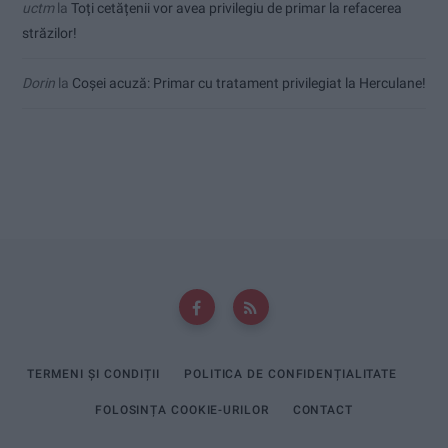
uctm
la
Toți cetățenii vor avea privilegiu de primar la refacerea
străzilor!
Dorin
la
Coșei acuză: Primar cu tratament privilegiat la Herculane!
TERMENI ȘI CONDIȚII
POLITICA DE CONFIDENȚIALITATE
FOLOSINȚA COOKIE-URILOR
CONTACT