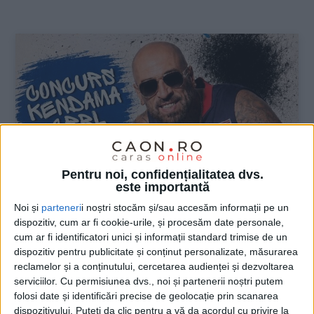
:
Pentru noi, confidențialitatea dvs.
este importantă
Noi și
parteneri
i noștri stocăm și/sau accesăm informații pe un
dispozitiv, cum ar fi cookie-urile, și procesăm date personale,
cum ar fi identificatori unici și informații standard trimise de un
ŞTIRILE JUDEŢULUI CARAŞ-SEVERIN
dispozitiv pentru publicitate și conținut personalizate, măsurarea
reclamelor și a conținutului, cercetarea audienței și dezvoltarea
Azi se dă startul la distracție!
serviciilor.
Cu permisiunea dvs., noi și partenerii noștri putem
folosi date și identificări precise de geolocație prin scanarea
30 MAI 2026, 08:03 AM
1 MINUT DE CITIRE
dispozitivului. Puteți da clic pentru a vă da acordul cu privire la