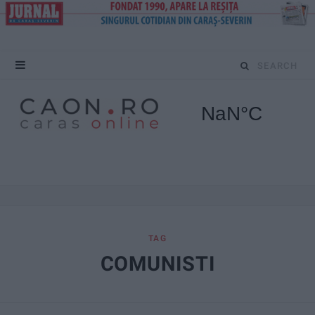
S
e
a
r
c
h
f
TAG
COMUNISTI
o
r