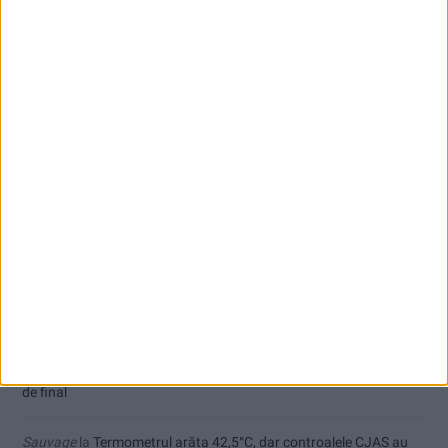
În șlapi pe Cheile Rudăriei, a avut nevoie de salvamontiști
COMUNICAT DE PRESĂ ÎNCEPERE PROIECT
Comentarii recente
Agata crispy
la
În șlapi pe Cheile Rudăriei, a avut nevoie de
salvamontiști
Ppa
la
Care va fi, oare, varianta la Varianta ocolitoare?
Ex-Tinctor
la
Modernizarea Fântânii Cinetice din Reșița se apropie
de final
Sauvage
la
Termometrul arăta 42,5°C, dar controalele CJAS au