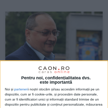
:
Pentru noi, confidențialitatea dvs.
UNCATEGORIZED
este importantă
Să facem dreptate, să lăsăm abuzurile
Noi și
parteneri
i noștri stocăm și/sau accesăm informații pe un
dispozitiv, cum ar fi cookie-urile, și procesăm date personale,
în urmă!
cum ar fi identificatori unici și informații standard trimise de un
dispozitiv pentru publicitate și conținut personalizate, măsurarea
21 IUNIE 2024, 11:08 AM
2 MINUTE DE CITIRE