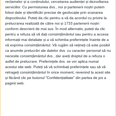
reclamelor și a conținutului, cercetarea audienței și dezvoltarea
serviciilor.
Cu permisiunea dvs., noi și partenerii noștri putem
CARAȘ-SEVERIN – Este ceea ce încearcă să facă un nou
folosi date și identificări precise de geolocație prin scanarea
demers legislativ reparator pentru cei rămași fără case în
dispozitivului. Puteți da clic pentru a vă da acordul cu privire la
vremuri de tristă amintire, după cum spune deputatul liberal
prelucrarea realizată de către noi și 1733 partenerii noștri
Jaro Norbert Marsalic!
conform descrierii de mai sus. În mod alternativ, puteți da clic
pentru a refuza să vă dați consimțământul sau pentru a accesa
informații mai detaliate și a vă schimba preferințele înainte de a
vă exprima consimțământul.
Vă rugăm să rețineți că este posibil
ca anumite prelucrări ale datelor dvs. cu caracter personal să nu
necesite consimțământul dvs., dar aveți dreptul de a refuza o
astfel de prelucrare. Preferințele dvs. se vor aplica numai
acestui site web. Puteți să vă schimbați preferințele sau să vă
retrageți consimțământul în orice moment, revenind la acest site
și făcând clic pe butonul "Confidențialitate" din partea de jos a
paginii web.