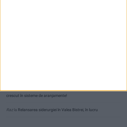
Comentarii recente
Dorin
la
Coșei acuză: Primar cu tratament privilegiat la Herculane!
Tica
la
Coșei acuză: Primar cu tratament privilegiat la Herculane!
Dinu
la
Gaiţă: PSD este lipsit de consecvență! Gârtoi: Nu am
crescut în sisteme de aranjamente!
Marius
la
Gaiţă: PSD este lipsit de consecvență! Gârtoi: Nu am
crescut în sisteme de aranjamente!
Raz
la
Relansarea siderurgiei în Valea Bistrei, în lucru