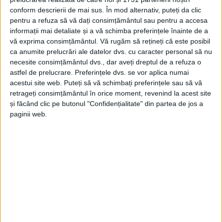
ANINA – Primăria oraşului a făcut primele lucrări și a demarat
conform descrierii de mai sus. În mod alternativ, puteți da clic
tratativele cu proprietarul terenului. Demersurile sunt absolut
pentru a refuza să vă dați consimțământul sau pentru a accesa
necesare în vederea transformării locației în una de agrement.
informații mai detaliate și a vă schimba preferințele înainte de a
Iar soarele a ieșit deasupra lacului, la propriu!
vă exprima consimțământul.
Vă rugăm să rețineți că este posibil
ca anumite prelucrări ale datelor dvs. cu caracter personal să nu
necesite consimțământul dvs., dar aveți dreptul de a refuza o
astfel de prelucrare. Preferințele dvs. se vor aplica numai
acestui site web. Puteți să vă schimbați preferințele sau să vă
Arhive
retrageți consimțământul în orice moment, revenind la acest site
și făcând clic pe butonul "Confidențialitate" din partea de jos a
paginii web.
A
r
h
i
v
e