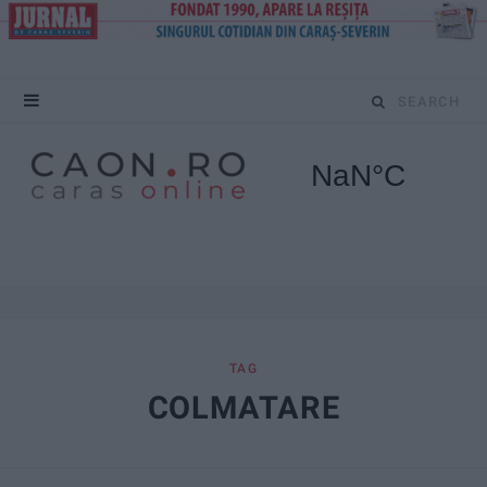
S
e
a
r
c
h
f
TAG
COLMATARE
o
r