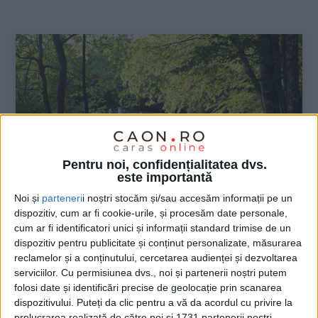
:
Pentru noi, confidențialitatea dvs.
este importantă
Noi și
parteneri
i noștri stocăm și/sau accesăm informații pe un
dispozitiv, cum ar fi cookie-urile, și procesăm date personale,
cum ar fi identificatori unici și informații standard trimise de un
ŞTIRILE JUDEŢULUI CARAŞ-SEVERIN
dispozitiv pentru publicitate și conținut personalizate, măsurarea
reclamelor și a conținutului, cercetarea audienței și dezvoltarea
Se limpezesc apele la Lacul Mărghitaș?
serviciilor.
Cu permisiunea dvs., noi și partenerii noștri putem
folosi date și identificări precise de geolocație prin scanarea
11 SEPTEMBRIE 2023, 09:12 AM
2 MINUTE DE CITIRE
dispozitivului. Puteți da clic pentru a vă da acordul cu privire la
prelucrarea realizată de către noi și 1731 partenerii noștri