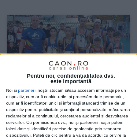
:
Pentru noi, confidențialitatea dvs.
este importantă
Noi și
parteneri
i noștri stocăm și/sau accesăm informații pe un
dispozitiv, cum ar fi cookie-urile, și procesăm date personale,
cum ar fi identificatori unici și informații standard trimise de un
dispozitiv pentru publicitate și conținut personalizate, măsurarea
SPORT
reclamelor și a conținutului, cercetarea audienței și dezvoltarea
Luptătorii de la Caransebeș, șase
serviciilor.
Cu permisiunea dvs., noi și partenerii noștri putem
folosi date și identificări precise de geolocație prin scanarea
medalii la Memorialul „George Luca”
dispozitivului. Puteți da clic pentru a vă da acordul cu privire la