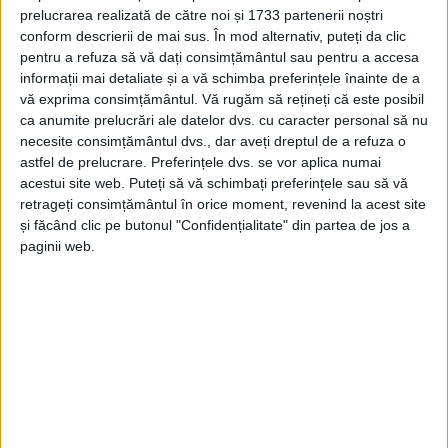
prelucrarea realizată de către noi și 1733 partenerii noștri
3 NOIEMBRIE 2024, 09:34 AM
1 MINUT DE CITIRE
conform descrierii de mai sus. În mod alternativ, puteți da clic
pentru a refuza să vă dați consimțământul sau pentru a accesa
CARANSEBEȘ – Clubul Sportiv Municipal Caransebeș, secția de
informații mai detaliate și a vă schimba preferințele înainte de a
lupte, a participat în perioada 1-2 noiembrie la Memorialul
vă exprima consimțământul.
Vă rugăm să rețineți că este posibil
„George Luca”! La puternica competiție desfășurată la Lugoj
ca anumite prelucrări ale datelor dvs. cu caracter personal să nu
au participat 15 cluburi sportive din țară!
necesite consimțământul dvs., dar aveți dreptul de a refuza o
astfel de prelucrare. Preferințele dvs. se vor aplica numai
acestui site web. Puteți să vă schimbați preferințele sau să vă
retrageți consimțământul în orice moment, revenind la acest site
și făcând clic pe butonul "Confidențialitate" din partea de jos a
paginii web.
Arhive
A
r
h
i
v