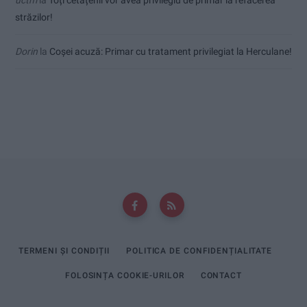
uctm
la
Toți cetățenii vor avea privilegiu de primar la refacerea
străzilor!
Dorin
la
Coșei acuză: Primar cu tratament privilegiat la Herculane!
TERMENI ȘI CONDIȚII
POLITICA DE CONFIDENȚIALITATE
FOLOSINȚA COOKIE-URILOR
CONTACT