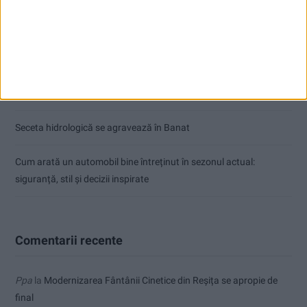
Ultimul bloc de locuințe sociale din Stavila, recepționat
ANUNŢ OPRIRE APĂ ÎN BOCȘA
Înainte au fost 44 și-acum au rămas… 50!
Seceta hidrologică se agravează în Banat
Cum arată un automobil bine întreținut în sezonul actual:
siguranță, stil și decizii inspirate
Comentarii recente
Ppa
la
Modernizarea Fântânii Cinetice din Reșița se apropie de
final