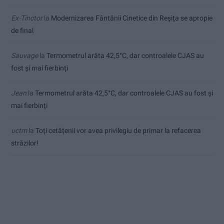
Ex-Tinctor
la
Modernizarea Fântânii Cinetice din Reșița se apropie
de final
Sauvage
la
Termometrul arăta 42,5°C, dar controalele CJAS au
fost și mai fierbinți
Jean
la
Termometrul arăta 42,5°C, dar controalele CJAS au fost și
mai fierbinți
uctm
la
Toți cetățenii vor avea privilegiu de primar la refacerea
străzilor!