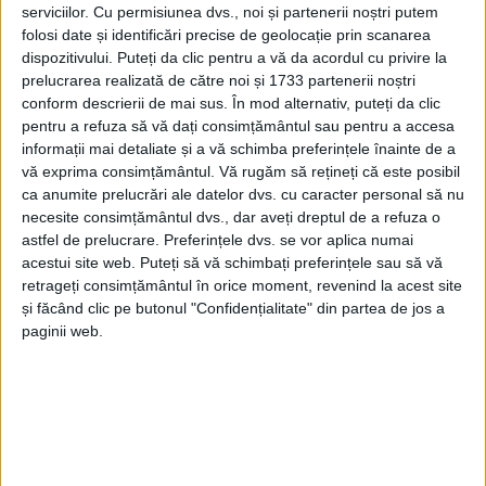
Apele radioactive au rămas în
serviciilor.
Cu permisiunea dvs., noi și partenerii noștri putem
folosi date și identificări precise de geolocație prin scanarea
parametri
dispozitivului. Puteți da clic pentru a vă da acordul cu privire la
prelucrarea realizată de către noi și 1733 partenerii noștri
1 APRILIE 2024, 09:20 AM
2 MINUTE DE CITIRE
conform descrierii de mai sus. În mod alternativ, puteți da clic
pentru a refuza să vă dați consimțământul sau pentru a accesa
CARAȘ-SEVERIN – Aceasta anul trecut, după verificarea
informații mai detaliate și a vă schimba preferințele înainte de a
buletinelor de analiză a probelor prelevate la Lișava și
vă exprima consimțământul.
Vă rugăm să rețineți că este posibil
Ciudanovița!
ca anumite prelucrări ale datelor dvs. cu caracter personal să nu
necesite consimțământul dvs., dar aveți dreptul de a refuza o
astfel de prelucrare. Preferințele dvs. se vor aplica numai
acestui site web. Puteți să vă schimbați preferințele sau să vă
retrageți consimțământul în orice moment, revenind la acest site
și făcând clic pe butonul "Confidențialitate" din partea de jos a
paginii web.