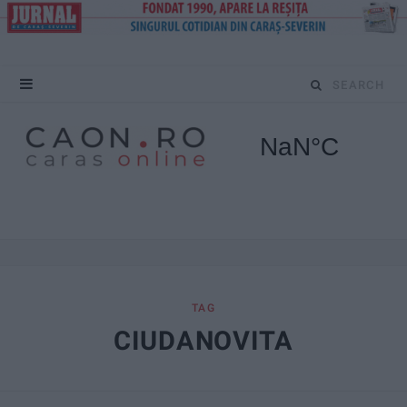
S
e
a
r
c
h
f
TAG
CIUDANOVITA
o
r