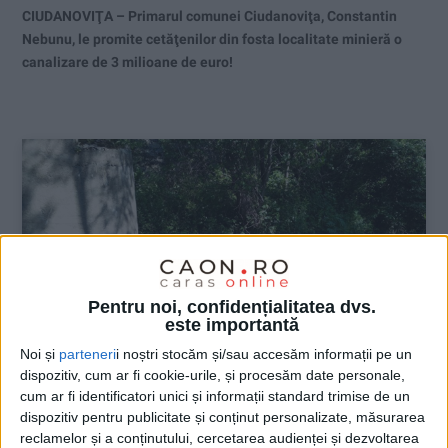
CIUDANOVIŢA – Primarul comunei Ciudanoviţa, Constantin
Nebunu, le promite cetăţenilor din fosta localitate minieră o
canalizare de 3 milioane de euro!
Pentru noi, confidențialitatea dvs.
este importantă
Noi și
parteneri
i noștri stocăm și/sau accesăm informații pe un
dispozitiv, cum ar fi cookie-urile, și procesăm date personale,
cum ar fi identificatori unici și informații standard trimise de un
dispozitiv pentru publicitate și conținut personalizate, măsurarea
ŞTIRILE JUDEŢULUI CARAŞ-SEVERIN
reclamelor și a conținutului, cercetarea audienței și dezvoltarea