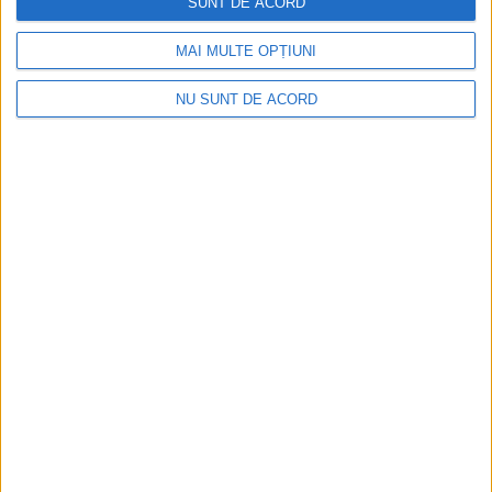
SUNT DE ACORD
MAI MULTE OPȚIUNI
ŞTIRILE JUDEŢULUI CARAŞ-SEVERIN
NU SUNT DE ACORD
Greu la drum de țară cu… firma leneșă
11 DECEMBRIE 2021, 11:56 AM
2 MINUTE DE CITIRE
CIUDANOVIȚA – Sau cum se reabilitează un drum comunal de
4,3 km de mai bine de patru ani!
NEWER POSTS
Arhive