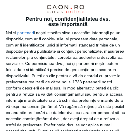
REȘIȚA – Căpitanul Alin Dudea, brazilienii Elton și Erico da
Silva, dar și Vlad Chera, Marius Cioiu și Nicu Modan au făcut pe
Pentru noi, confidențialitatea dvs.
Moș Crăciun pentru copiii și juniorii de la CSM Reșița! Sportivii,
este importantă
în număr de aproximativ 400, de la toate secțiile CSM Reșița, de
Noi și
parteneri
i noștri stocăm și/sau accesăm informații pe un
la cei mai mici și până la U15, au primit mici atenții de la
dispozitiv, cum ar fi cookie-urile, și procesăm date personale,
fotbaliștii rosso-neri!
cum ar fi identificatori unici și informații standard trimise de un
dispozitiv pentru publicitate și conținut personalizate, măsurarea
reclamelor și a conținutului, cercetarea audienței și dezvoltarea
serviciilor.
Cu permisiunea dvs., noi și partenerii noștri putem
folosi date și identificări precise de geolocație prin scanarea
dispozitivului. Puteți da clic pentru a vă da acordul cu privire la
prelucrarea realizată de către noi și 1733 partenerii noștri
conform descrierii de mai sus. În mod alternativ, puteți da clic
pentru a refuza să vă dați consimțământul sau pentru a accesa
informații mai detaliate și a vă schimba preferințele înainte de a
vă exprima consimțământul.
Vă rugăm să rețineți că este posibil
ca anumite prelucrări ale datelor dvs. cu caracter personal să nu
necesite consimțământul dvs., dar aveți dreptul de a refuza o
astfel de prelucrare. Preferințele dvs. se vor aplica numai
acestui site web. Puteți să vă schimbați preferințele sau să vă