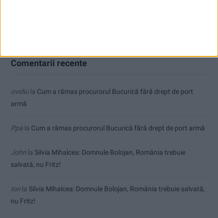
Ioan Popa: România rămâne în zona investițiilor, dar perspectiva
economică este în continuare negativă!
Comentarii recente
ovidiu
la
Cum a rămas procurorul Bucurică fără drept de port
armă
Ppa
la
Cum a rămas procurorul Bucurică fără drept de port armă
John
la
Silvia Mihalcea: Domnule Bolojan, România trebuie
salvată, nu Fritz!
Ion
la
Silvia Mihalcea: Domnule Bolojan, România trebuie salvată,
nu Fritz!