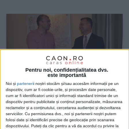
:
Pentru noi, confidențialitatea dvs.
este importantă
Noi și
parteneri
i noștri stocăm și/sau accesăm informații pe un
dispozitiv, cum ar fi cookie-urile, și procesăm date personale,
ŞTIRILE JUDEŢULUI CARAŞ-SEVERIN
cum ar fi identificatori unici și informații standard trimise de un
dispozitiv pentru publicitate și conținut personalizate, măsurarea
Lui Cican i-a ieșit! Ambulatoriul,
reclamelor și a conținutului, cercetarea audienței și dezvoltarea
reînființat după 18 ani!
serviciilor.
Cu permisiunea dvs., noi și partenerii noștri putem
folosi date și identificări precise de geolocație prin scanarea
dispozitivului. Puteți da clic pentru a vă da acordul cu privire la
17 APRILIE 2020, 10:03 AM
2 MINUTE DE CITIRE