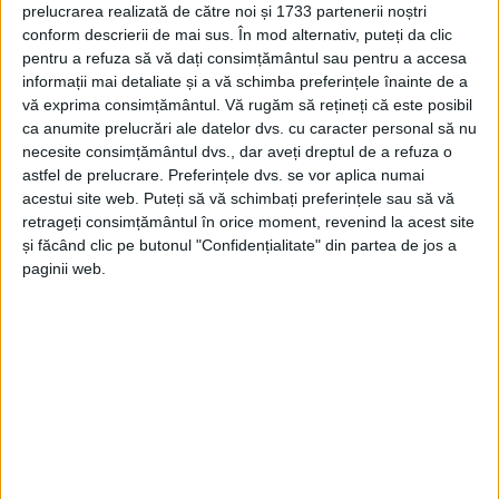
prelucrarea realizată de către noi și 1733 partenerii noștri
CARANSEBEȘ – Poate cel mai important obiectiv al
conform descrierii de mai sus. În mod alternativ, puteți da clic
pentru a refuza să vă dați consimțământul sau pentru a accesa
managerului Spitalului Municipal de Urgență Caransebeș,
informații mai detaliate și a vă schimba preferințele înainte de a
reînființarea ambulatoriului de specialitate, desființat în 2002,
vă exprima consimțământul.
Vă rugăm să rețineți că este posibil
a primit undă verde de la Ministerul Sănătății!
ca anumite prelucrări ale datelor dvs. cu caracter personal să nu
necesite consimțământul dvs., dar aveți dreptul de a refuza o
astfel de prelucrare. Preferințele dvs. se vor aplica numai
acestui site web. Puteți să vă schimbați preferințele sau să vă
retrageți consimțământul în orice moment, revenind la acest site
Arhive
și făcând clic pe butonul "Confidențialitate" din partea de jos a
paginii web.
A
r
h
i
v
e