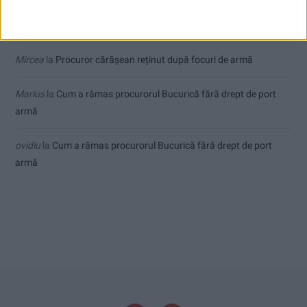
Cipi
la
Silvia Mihalcea: Domnule Bolojan, România trebuie salvată,
nu Fritz!
Mircea
la
Procuror cărășean reținut după focuri de armă
Marius
la
Cum a rămas procurorul Bucurică fără drept de port
armă
ovidiu
la
Cum a rămas procurorul Bucurică fără drept de port
armă