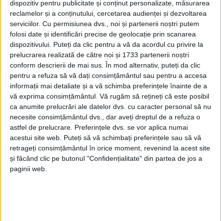
dispozitiv pentru publicitate și conținut personalizate, măsurarea
Severin, există un sistem hidroenergetic complex care
reclamelor și a conținutului, cercetarea audienței și dezvoltarea
alimentează Reșița și împrejurimile cu energie electrică.
serviciilor.
Cu permisiunea dvs., noi și partenerii noștri putem
Amenajarea hidrotehnică din bazinul superior al râului Bârzava
folosi date și identificări precise de geolocație prin scanarea
cuprinde
cinci centrale hidro
– Grebla, Breazova 1 și 2, Crăinicel
dispozitivului. Puteți da clic pentru a vă da acordul cu privire la
1 și 2 – cu o putere instalată totală de 22 MW, precum și o rețea
prelucrarea realizată de către noi și 1733 partenerii noștri
extinsă de baraje, tunele, apeducte și canale.
conform descrierii de mai sus. În mod alternativ, puteți da clic
pentru a refuza să vă dați consimțământul sau pentru a accesa
informații mai detaliate și a vă schimba preferințele înainte de a
vă exprima consimțământul.
Vă rugăm să rețineți că este posibil
ca anumite prelucrări ale datelor dvs. cu caracter personal să nu
necesite consimțământul dvs., dar aveți dreptul de a refuza o
astfel de prelucrare. Preferințele dvs. se vor aplica numai
acestui site web. Puteți să vă schimbați preferințele sau să vă
retrageți consimțământul în orice moment, revenind la acest site
și făcând clic pe butonul "Confidențialitate" din partea de jos a
paginii web.