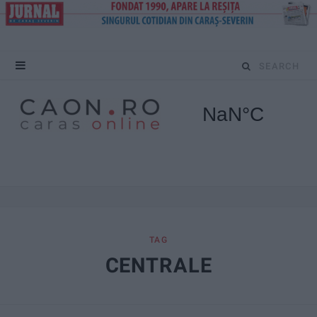
S
e
a
r
c
h
f
TAG
CENTRALE
o
r