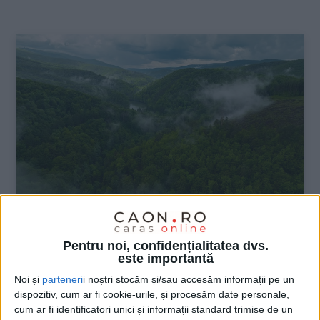
:
ŞTIRILE JUDEŢULUI CARAŞ-SEVERIN
Pentru noi, confidențialitatea dvs.
Puterea apei în Banatul Montan
este importantă
Noi și
parteneri
i noștri stocăm și/sau accesăm informații pe un
29 DECEMBRIE 2025, 12:02 PM
6 MINUTE DE CITIRE
dispozitiv, cum ar fi cookie-urile, și procesăm date personale,
cum ar fi identificatori unici și informații standard trimise de un
CARAȘ-SEVERIN – În sud-vestul României, în județul Caraș-