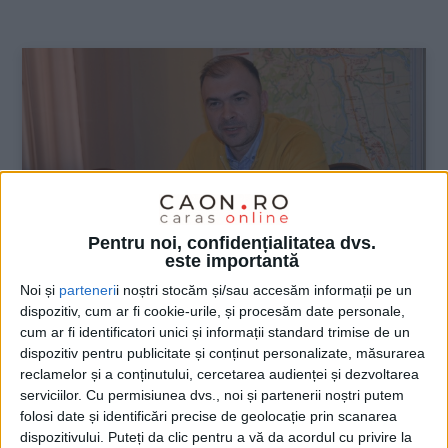
:
Pentru noi, confidențialitatea dvs.
este importantă
Noi și
parteneri
i noștri stocăm și/sau accesăm informații pe un
dispozitiv, cum ar fi cookie-urile, și procesăm date personale,
ŞTIRILE JUDEŢULUI CARAŞ-SEVERIN
cum ar fi identificatori unici și informații standard trimise de un
dispozitiv pentru publicitate și conținut personalizate, măsurarea
Banii de la județ merg la spitalul din
reclamelor și a conținutului, cercetarea audienței și dezvoltarea
Caransebeș
serviciilor.
Cu permisiunea dvs., noi și partenerii noștri putem
folosi date și identificări precise de geolocație prin scanarea
dispozitivului. Puteți da clic pentru a vă da acordul cu privire la
1 MARTIE 2022, 01:43 PM
2 MINUTE DE CITIRE