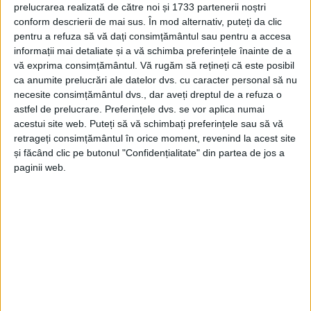
prelucrarea realizată de către noi și 1733 partenerii noștri
CARANSEBEȘ – Primarul Felix Borcean a explicat zilele trecute
conform descrierii de mai sus. În mod alternativ, puteți da clic
pentru a refuza să vă dați consimțământul sau pentru a accesa
ce va face municipalitatea cu cele peste 1,5 milioane de lei
informații mai detaliate și a vă schimba preferințele înainte de a
alocate săptămâna trecută de Consiliul Județean Caraș-
vă exprima consimțământul.
Vă rugăm să rețineți că este posibil
Severin!
ca anumite prelucrări ale datelor dvs. cu caracter personal să nu
necesite consimțământul dvs., dar aveți dreptul de a refuza o
astfel de prelucrare. Preferințele dvs. se vor aplica numai
acestui site web. Puteți să vă schimbați preferințele sau să vă
retrageți consimțământul în orice moment, revenind la acest site
Arhive
și făcând clic pe butonul "Confidențialitate" din partea de jos a
paginii web.
A
r
h
i
v
e