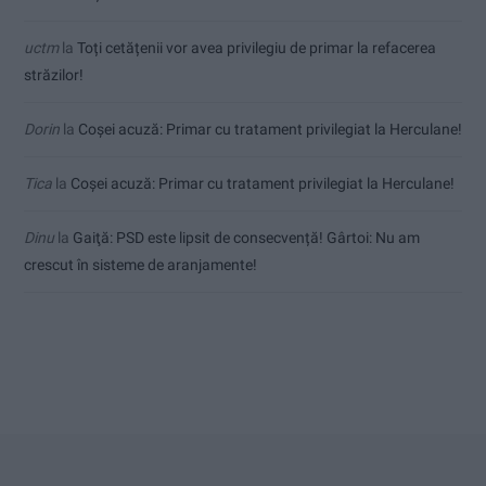
uctm
la
Toți cetățenii vor avea privilegiu de primar la refacerea
străzilor!
Dorin
la
Coșei acuză: Primar cu tratament privilegiat la Herculane!
Tica
la
Coșei acuză: Primar cu tratament privilegiat la Herculane!
Dinu
la
Gaiţă: PSD este lipsit de consecvență! Gârtoi: Nu am
crescut în sisteme de aranjamente!