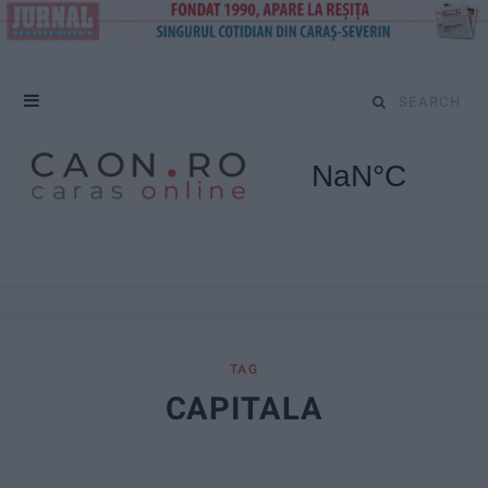
S
e
a
r
c
h
f
TAG
CAPITALA
o
r