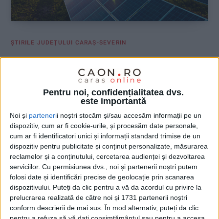
ŞTIRILE JUDEŢULUI CARAŞ-SEVERIN
Măureni, capitala fotovoltaică a
județului
Pentru noi, confidențialitatea dvs.
19 IULIE 2024, 09:32 AM
4 MINUTE DE CITIRE
este importantă
Noi și
parteneri
i noștri stocăm și/sau accesăm informații pe un
CARAȘ-SEVERIN – Pe terenurile comunei vor străluci în soare,
dispozitiv, cum ar fi cookie-urile, și procesăm date personale,
în următorii ani, peste 700.000 de panouri solare, cu o putere
cum ar fi identificatori unici și informații standard trimise de un
instalată de peste 400 MW!
dispozitiv pentru publicitate și conținut personalizate, măsurarea
reclamelor și a conținutului, cercetarea audienței și dezvoltarea
serviciilor.
Cu permisiunea dvs., noi și partenerii noștri putem
folosi date și identificări precise de geolocație prin scanarea
dispozitivului. Puteți da clic pentru a vă da acordul cu privire la
prelucrarea realizată de către noi și 1731 partenerii noștri
conform descrierii de mai sus. În mod alternativ, puteți da clic
pentru a refuza să vă dați consimțământul sau pentru a accesa