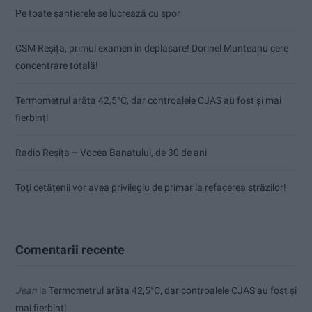
Pe toate șantierele se lucrează cu spor
CSM Reșița, primul examen în deplasare! Dorinel Munteanu cere
concentrare totală!
Termometrul arăta 42,5°C, dar controalele CJAS au fost și mai
fierbinți
Radio Reșița – Vocea Banatului, de 30 de ani
Toți cetățenii vor avea privilegiu de primar la refacerea străzilor!
Comentarii recente
Jean
la
Termometrul arăta 42,5°C, dar controalele CJAS au fost și
mai fierbinți