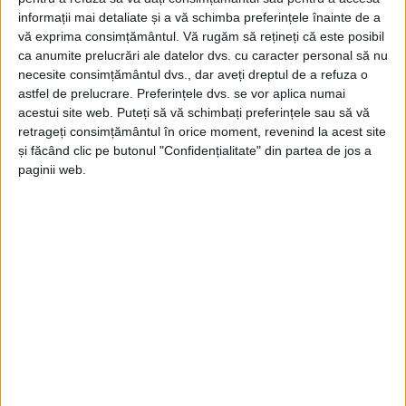
informații mai detaliate și a vă schimba preferințele înainte de a
vă exprima consimțământul.
Vă rugăm să rețineți că este posibil
ca anumite prelucrări ale datelor dvs. cu caracter personal să nu
necesite consimțământul dvs., dar aveți dreptul de a refuza o
astfel de prelucrare. Preferințele dvs. se vor aplica numai
acestui site web. Puteți să vă schimbați preferințele sau să vă
retrageți consimțământul în orice moment, revenind la acest site
și făcând clic pe butonul "Confidențialitate" din partea de jos a
paginii web.
ŞTIRILE JUDEŢULUI CARAŞ-SEVERIN
Universitatea de Vest din Timișoara,
distinsă cu Titlul și Diploma Onorifică
de Excelență pentru contribuția la
programul Timișoara 2023
5 OCTOMBRIE 2023, 08:17 PM
2 MINUTE DE CITIRE
VEST. Astăzi, 5 octombrie 2023, Universitatea de Vest din
Timișoara a primit vizita domnului prof.asoc. Sever Avram,
Coordonator General CIO SUERD Jean BART/ Reprezentanța