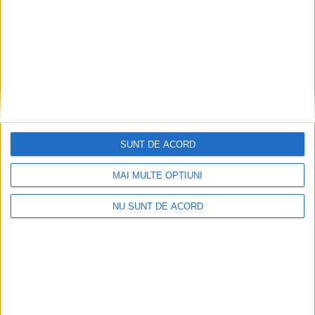
ŞTIRILE JUDEŢULUI CARAŞ-SEVERIN
SUNT DE ACORD
Universitatea de Vest susține Oravița
MAI MULTE OPȚIUNI
15 SEPTEMBRIE 2022, 03:33 PM
2 MINUTE DE CITIRE
NU SUNT DE ACORD
VEST – Sâmbătă, 17 septembrie 2022, va avea loc anunțarea
câștigătorilor și decernarea premiilor în competiția organizată
pentru desemnarea Capitalei Tineretului din România 2024,
într-un eveniment ce urmează să aibă loc la Cluj, care va
culmina prin Gala finală a competiției!