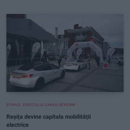
:
ŞTIRILE JUDEŢULUI CARAŞ-SEVERIN
Reșița devine capitala mobilității
electrice