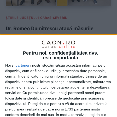
ŞTIRILE JUDEŢULUI CARAŞ-SEVERIN
Dr. Romeo Dumitrescu atacă măsurile
privind concediile medicale
14 FEBRUARIE 2026, 09:28 AM
3 MINUTE DE CITIRE
Pentru noi, confidențialitatea dvs.
este importantă
CARAȘ-SEVERIN – La prima conferință de presă a filialei
Alianța pentru Unirea Românilor Caraș-Severin, medicul chirurg
Noi și
parteneri
i noștri stocăm și/sau accesăm informații pe un
Romeo Dumitrescu a susținut o declarație amplă privind
dispozitiv, cum ar fi cookie-urile, și procesăm date personale,
situația sistemului sanitar, criticând atât măsurile legate de
cum ar fi identificatori unici și informații standard trimise de un
concediile medicale, cât și politicile guvernamentale în
dispozitiv pentru publicitate și conținut personalizate, măsurarea
reclamelor și a conținutului, cercetarea audienței și dezvoltarea
domeniul sănătății publice și al siguranței alimentare!
serviciilor.
Cu permisiunea dvs., noi și partenerii noștri putem
folosi date și identificări precise de geolocație prin scanarea
dispozitivului. Puteți da clic pentru a vă da acordul cu privire la
prelucrarea realizată de către noi și 1733 partenerii noștri
conform descrierii de mai sus. În mod alternativ, puteți da clic