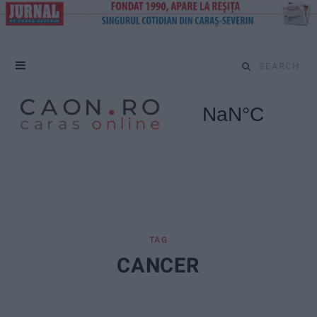
S
e
a
r
c
h
f
TAG
CANCER
o
r