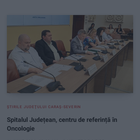
:
ŞTIRILE JUDEŢULUI CARAŞ-SEVERIN
Spitalul Județean, centru de referință în
Oncologie