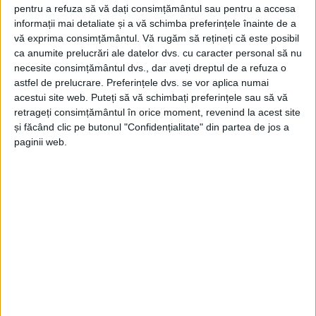
pentru a refuza să vă dați consimțământul sau pentru a accesa
informații mai detaliate și a vă schimba preferințele înainte de a
vă exprima consimțământul.
Vă rugăm să rețineți că este posibil
ca anumite prelucrări ale datelor dvs. cu caracter personal să nu
necesite consimțământul dvs., dar aveți dreptul de a refuza o
astfel de prelucrare. Preferințele dvs. se vor aplica numai
acestui site web. Puteți să vă schimbați preferințele sau să vă
retrageți consimțământul în orice moment, revenind la acest site
și făcând clic pe butonul "Confidențialitate" din partea de jos a
paginii web.
ŞTIRILE JUDEŢULUI CARAŞ-SEVERIN
10 ani de poveşti, 10 ani de solidaritate!
Radio România Reșița lansează o nouă
ediție a campaniei umanitare „Muzică
pentru Viață” 14 decembrie – 23
decembrie 2025
13 DECEMBRIE 2025, 11:04 AM
2 MINUTE DE CITIRE