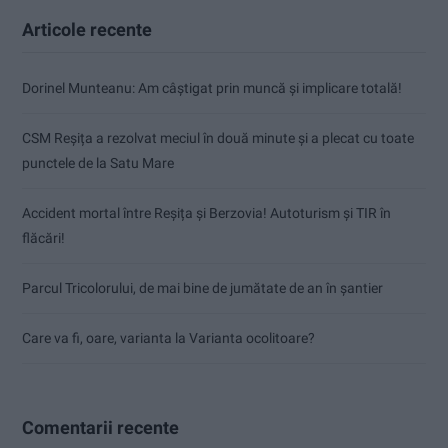
Articole recente
Dorinel Munteanu: Am câștigat prin muncă și implicare totală!
CSM Reșița a rezolvat meciul în două minute și a plecat cu toate
punctele de la Satu Mare
Accident mortal între Reșița și Berzovia! Autoturism și TIR în
flăcări!
Parcul Tricolorului, de mai bine de jumătate de an în șantier
Care va fi, oare, varianta la Varianta ocolitoare?
Comentarii recente