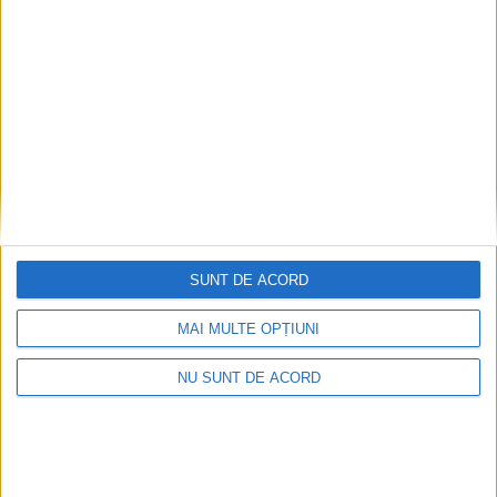
ŞTIRILE JUDEŢULUI CARAŞ-SEVERIN
SUNT DE ACORD
Fără impozit pentru concediile
medicale!
MAI MULTE OPȚIUNI
9 FEBRUARIE 2024, 04:05 PM
1 MINUT DE CITIRE
NU SUNT DE ACORD
CARAȘ-SEVERIN – Senatorul liberal Marcel Vela spune că PNL
a depus amendamentul prin care se va elimina impozitul de
10% pentru concediile medicale, în camera superioară a
Parlamentului!