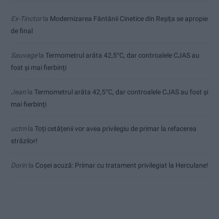
Ex-Tinctor
la
Modernizarea Fântânii Cinetice din Reșița se apropie
de final
Sauvage
la
Termometrul arăta 42,5°C, dar controalele CJAS au
fost și mai fierbinți
Jean
la
Termometrul arăta 42,5°C, dar controalele CJAS au fost și
mai fierbinți
uctm
la
Toți cetățenii vor avea privilegiu de primar la refacerea
străzilor!
Dorin
la
Coșei acuză: Primar cu tratament privilegiat la Herculane!