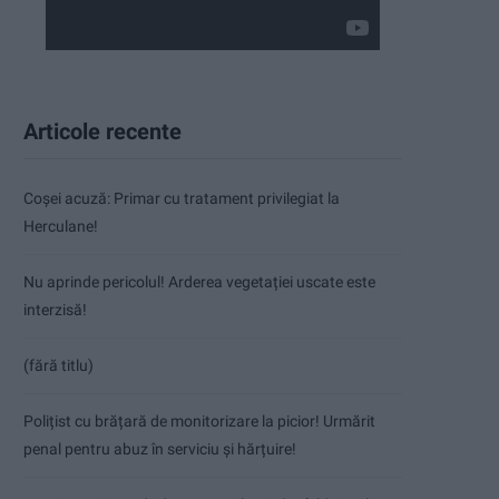
Articole recente
Coșei acuză: Primar cu tratament privilegiat la
Herculane!
Nu aprinde pericolul! Arderea vegetației uscate este
interzisă!
(fără titlu)
Polițist cu brățară de monitorizare la picior! Urmărit
penal pentru abuz în serviciu și hărțuire!