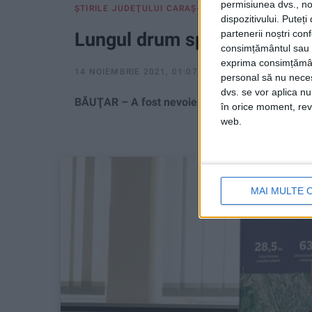
permisiunea dvs., noi
ŞTIRILE JUDEŢULUI CARAŞ-SEVERIN
dispozitivului. Puteț
partenerii noștri con
Lungul drum spre casă al… 
consimțământul sau p
exprima consimțămâ
14 NOIEMBRIE 2021, 01:07 PM
2 MINUTE DE CITI
personal să nu necesi
dvs. se vor aplica n
BĂUŢAR – A fost nevoie de cinci ani şi multe efo
în orice moment, reve
web.
MAI MULTE 