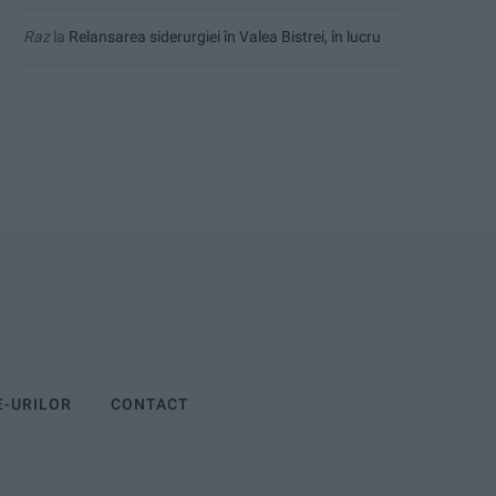
Raz
la
Relansarea siderurgiei în Valea Bistrei, în lucru
E-URILOR
CONTACT