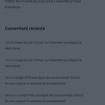
VIDEO! Noi incendii de proporții la Lindenfeld și Valea
Bolvașnița
Comentarii recente
Ppa
la
Coșei acuză: Primar cu tratament privilegiat la
Herculane!
Tica
la
Coșei acuză: Primar cu tratament privilegiat la
Herculane!
Dinu
la
Gaiţă: PSD este lipsit de consecvență! Gârtoi:
Nu am crescut în sisteme de aranjamente!
Marius
la
Gaiţă: PSD este lipsit de consecvență! Gârtoi:
Nu am crescut în sisteme de aranjamente!