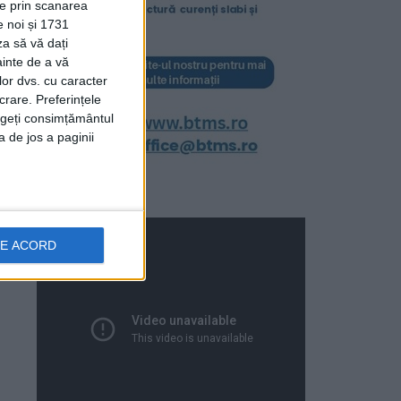
ție prin scanarea
e noi și 1731
za să vă dați
ainte de a vă
lor dvs. cu caracter
crare. Preferințele
rageți consimțământul
a de jos a paginii
DE ACORD