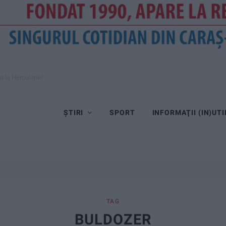
cate este interzisă!
ȘTIRI
SPORT
INFORMAŢII (IN)UTI
TAG
BULDOZER