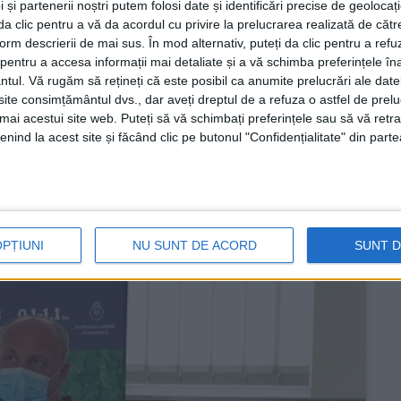
 și partenerii noștri putem folosi date și identificări precise de geoloca
i da clic pentru a vă da acordul cu privire la prelucrarea realizată de cătr
form descrierii de mai sus. În mod alternativ, puteți da clic pentru a refu
buldozerului
entru a accesa informații mai detaliate și a vă schimba preferințele în
ntul.
Vă rugăm să rețineți că este posibil ca anumite prelucrări ale date
RE
te consimțământul dvs., dar aveți dreptul de a refuza o astfel de prelu
umai acestui site web. Puteți să vă schimbați preferințele sau să vă ret
rturi pentru ca utilajul greu să ajungă la Băuţar!
nind la acest site și făcând clic pe butonul "Confidențialitate" din parte
OPȚIUNI
NU SUNT DE ACORD
SUNT 