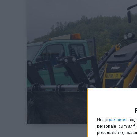
Noi și
parteneri
i noș
personale, cum ar fi i
personalizate, măsura