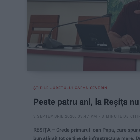
ŞTIRILE JUDEŢULUI CARAŞ-SEVERIN
Peste patru ani, la Reşiţa n
3 SEPTEMBRIE 2020, 03:47 PM
3 MINUTE DE CITI
REŞIŢA – Crede primarul Ioan Popa, care spune 
bun sfârşit tot ce ţine de infrastructura mare. D