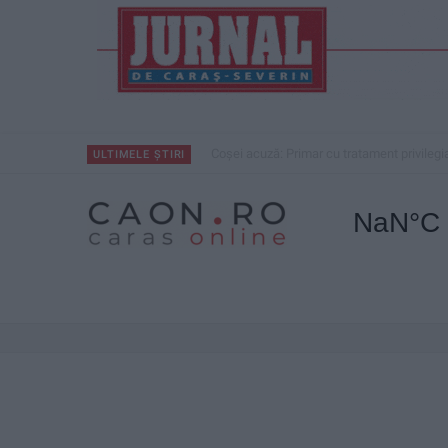
Nu aprinde pericolul! Arderea vegetației us
ULTIMELE ȘTIRI