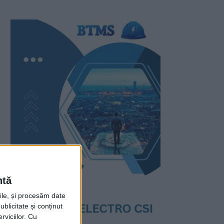
ntă
rile, și procesăm date
ublicitate și conținut
viciilor.
Cu