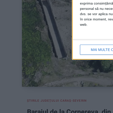
exprima consimțămâ
personal să nu necesi
dvs. se vor aplica n
în orice moment, reve
web.
MAI MULTE 
ŞTIRILE JUDEŢULUI CARAŞ-SEVERIN
Barajul de la Cornereva, din 