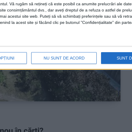
ntul.
Vă rugăm să rețineți că este posibil ca anumite prelucrări ale date
te consimțământul dvs., dar aveți dreptul de a refuza o astfel de prelu
umai acestui site web. Puteți să vă schimbați preferințele sau să vă ret
nind la acest site și făcând clic pe butonul "Confidențialitate" din parte
OPȚIUNI
NU SUNT DE ACORD
SUNT 
nou în cărți?