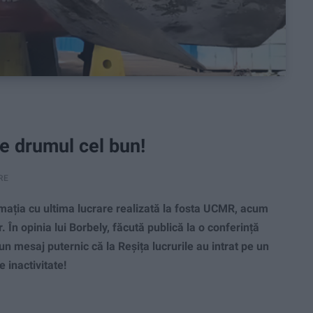
e drumul cel bun!
RE
rmația cu ultima lucrare realizată la fosta UCMR, acum
 În opinia lui Borbely, făcută publică la o conferință
 mesaj puternic că la Reșița lucrurile au intrat pe un
 inactivitate!