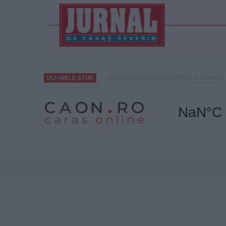
Impact frontal mortal pe DN 6, la Armeniș
ULTIMELE ȘTIRI