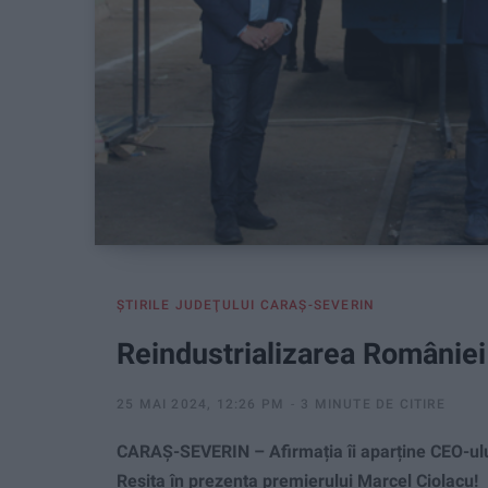
ŞTIRILE JUDEŢULUI CARAŞ-SEVERIN
Reindustrializarea Românie
25 MAI 2024, 12:26 PM
3 MINUTE DE CITIRE
CARAȘ-SEVERIN – Afirmația îi aparține CEO-ului 
Reșița în prezența premierului Marcel Ciolacu!