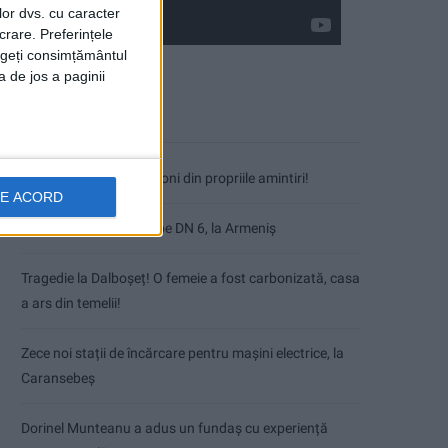
lor dvs. cu caracter
crare. Preferințele
rageți consimțământul
a de jos a paginii
Articole recente
Nimeni nu ne poate izgoni din propriile amintiri!
DE ACORD
Impact frontal mortal pe DN 6, la Armeniș
Tragedie la Dalboşeț! O femeie a fost carbonizată, casa
a ars din temelii!
Zece noi stații de încărcare pentru mașini electrice, la
Caransebeș
Dorinel Munteanu a adus un fundaș cu experiență