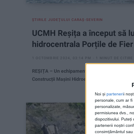
ŞTIRILE JUDEŢULUI CARAŞ-SEVERIN
UCMH Reșița a început să l
hidrocentrala Porțile de Fier
1 OCTOMBRIE 2024, 03:14 PM
1 MINUT DE CITIRE
REȘIȚA – Un echipament de la Porțile de Fier a 
Construcții Mașini Hidroenergetice Reșița, fost
Noi și
parteneri
i noș
personale, cum ar fi i
personalizate, măsura
permisiunea dvs., noi
dispozitivului. Puteț
partenerii noștri con
consimțământul sau p