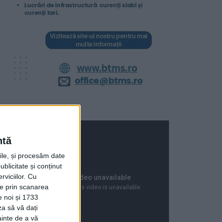
ntă
rile, și procesăm date
ublicitate și conținut
viciilor.
Cu
ție prin scanarea
e noi și 1733
za să vă dați
ainte de a vă