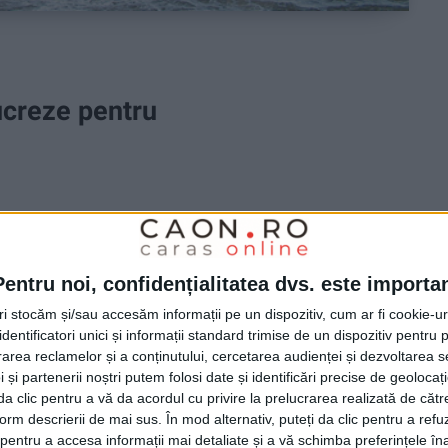
ucreze pentru
fost recondiționat în ultimele săptămâni la Uzina de
a UCMR, preluată din acest an de Hidroelectrica!
Pentru noi, confidențialitatea dvs. este importa
tri stocăm și/sau accesăm informații pe un dispozitiv, cum ar fi cookie-u
dentificatori unici și informații standard trimise de un dispozitiv pentru p
rea reclamelor și a conținutului, cercetarea audienței și dezvoltarea ser
 și partenerii noștri putem folosi date și identificări precise de geoloca
i da clic pentru a vă da acordul cu privire la prelucrarea realizată de cătr
form descrierii de mai sus. În mod alternativ, puteți da clic pentru a refu
entru a accesa informații mai detaliate și a vă schimba preferințele în