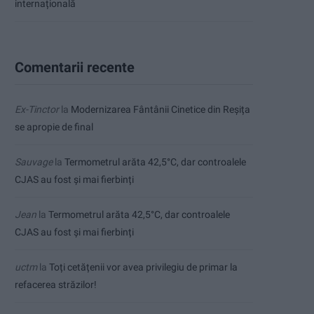
internațională
Comentarii recente
Ex-Tinctor
la
Modernizarea Fântânii Cinetice din Reșița
se apropie de final
Sauvage
la
Termometrul arăta 42,5°C, dar controalele
CJAS au fost și mai fierbinți
Jean
la
Termometrul arăta 42,5°C, dar controalele
CJAS au fost și mai fierbinți
uctm
la
Toți cetățenii vor avea privilegiu de primar la
refacerea străzilor!