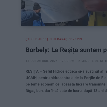
ŞTIRILE JUDEŢULUI CARAŞ-SEVERIN
Borbely: La Reșița suntem p
18 OCTOMBRIE 2024, 12:33 PM
2 MINUTE DE CITI
REȘIȚA – Șeful Hidroelectrica și-a susținut afi
UCMH, pentru hidrocentrala de la Porțile de Fier.
pe teme economice, această lucrare transmite un
făgaș bun, dar încă este de lucru, după 13 ani de