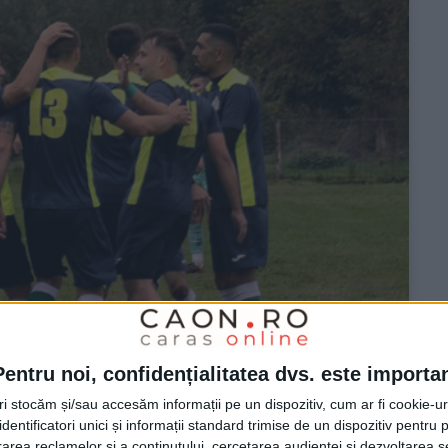
Pentru noi, confidențialitatea dvs. este importa
tri stocăm și/sau accesăm informații pe un dispozitiv, cum ar fi cookie-u
dentificatori unici și informații standard trimise de un dispozitiv pentru p
rea reclamelor și a conținutului, cercetarea audienței și dezvoltarea ser