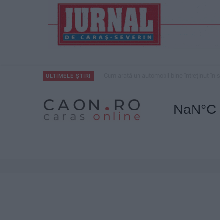
Modernizarea Fântânii Cinetice din Reșița 
ULTIMELE ȘTIRI