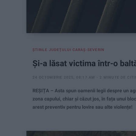
ŞTIRILE JUDEŢULUI CARAŞ-SEVERIN
Și-a lăsat victima într-o bal
24 OCTOMBRIE 2025, 08:17 AM
2 MINUTE DE CITI
REȘIȚA – Asta spun oamenii legii despre un agre
zona capului, chiar și căzut jos, în fața unui bl
arest preventiv pentru lovire sau alte violențe!