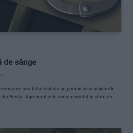
tă de sânge
RE
sor care și-a bătut victima cu pumnii și cu picioarele
oc din Reșița. Agresorul este acum cercetat în stare de