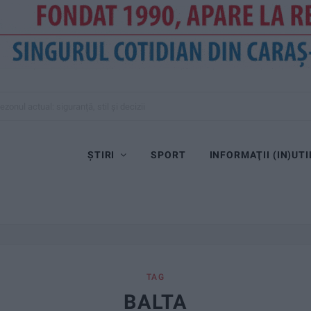
se apropie de final
ȘTIRI
SPORT
INFORMAŢII (IN)UTI
TAG
BALTA