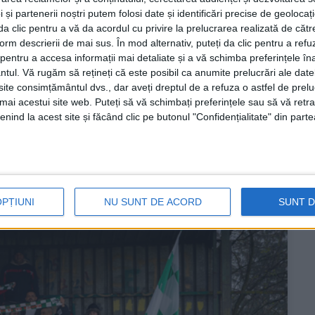
 și partenerii noștri putem folosi date și identificări precise de geoloca
i da clic pentru a vă da acordul cu privire la prelucrarea realizată de cătr
form descrierii de mai sus. În mod alternativ, puteți da clic pentru a refu
ria victoriilor
entru a accesa informații mai detaliate și a vă schimba preferințele în
ntul.
Vă rugăm să rețineți că este posibil ca anumite prelucrări ale date
te consimțământul dvs., dar aveți dreptul de a refuza o astfel de prelu
RE
umai acestui site web. Puteți să vă schimbați preferințele sau să vă ret
nind la acest site și făcând clic pe butonul "Confidențialitate" din parte
ider în Liga a IV-a este FC Nera Bogodinț, cu 21 de
ci, formația pregătită de Cristian Șodâncă s-a impus cu
OPȚIUNI
NU SUNT DE ACORD
SUNT 