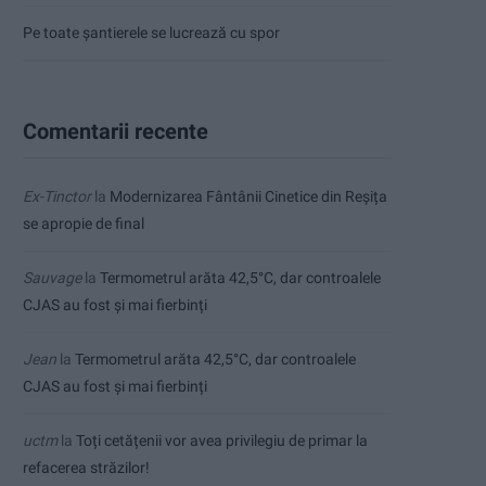
Pe toate șantierele se lucrează cu spor
Comentarii recente
Ex-Tinctor
la
Modernizarea Fântânii Cinetice din Reșița
se apropie de final
Sauvage
la
Termometrul arăta 42,5°C, dar controalele
CJAS au fost și mai fierbinți
Jean
la
Termometrul arăta 42,5°C, dar controalele
CJAS au fost și mai fierbinți
uctm
la
Toți cetățenii vor avea privilegiu de primar la
refacerea străzilor!