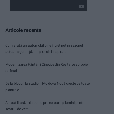
Articole recente
Cum arată un automobil bine întreținut în sezonul
actual: siguranță, stil și decizii inspirate
Modernizarea Fântânii Cinetice din Reșița se apropie
de final
De la blocuri la stadion: Moldova Nouă crește pe toate
planurile
Autoutilitară, microbuz, proiectoare și lumini pentru
Teatrul de Vest