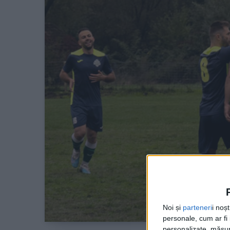
Noi și
parteneri
i noș
personale, cum ar fi i
personalizate, măsura