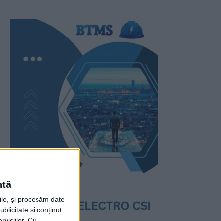
ntă
rile, și procesăm date
ublicitate și conținut
viciilor.
Cu