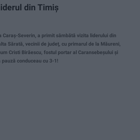
liderul din Timiș
 Caraș-Severin, a primit sâmbătă vizita liderului din
ta Sărată, vecinii de județ, cu primarul de la Măureni,
ecum Cristi Birăescu, fostul portar al Caransebeșului și
la pauză conduceau cu 3-1!