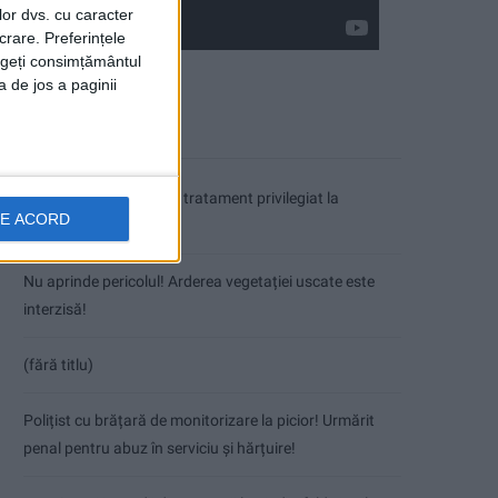
lor dvs. cu caracter
crare. Preferințele
rageți consimțământul
a de jos a paginii
Articole recente
Coșei acuză: Primar cu tratament privilegiat la
DE ACORD
Herculane!
Nu aprinde pericolul! Arderea vegetației uscate este
interzisă!
(fără titlu)
Polițist cu brățară de monitorizare la picior! Urmărit
penal pentru abuz în serviciu și hărțuire!