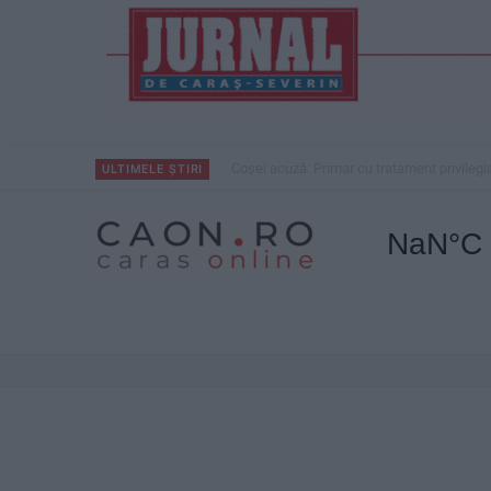
Nu aprinde pericolul! Arderea vegetației us
ULTIMELE ȘTIRI