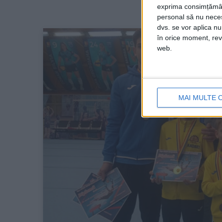
exprima consimțămâ
personal să nu necesi
dvs. se vor aplica n
în orice moment, reve
web.
MAI MULTE 