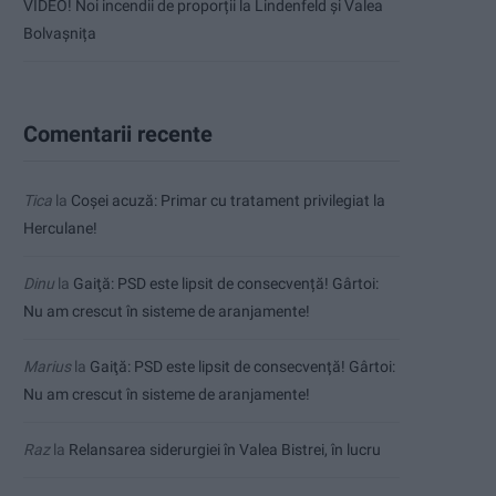
VIDEO! Noi incendii de proporții la Lindenfeld și Valea
Bolvașnița
Comentarii recente
Tica
la
Coșei acuză: Primar cu tratament privilegiat la
Herculane!
Dinu
la
Gaiţă: PSD este lipsit de consecvență! Gârtoi:
Nu am crescut în sisteme de aranjamente!
Marius
la
Gaiţă: PSD este lipsit de consecvență! Gârtoi:
Nu am crescut în sisteme de aranjamente!
Raz
la
Relansarea siderurgiei în Valea Bistrei, în lucru