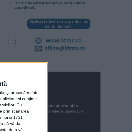
ntă
rile, și procesăm date
ublicitate și conținut
viciilor.
Cu
ție prin scanarea
e noi și 1731
za să vă dați
ainte de a vă