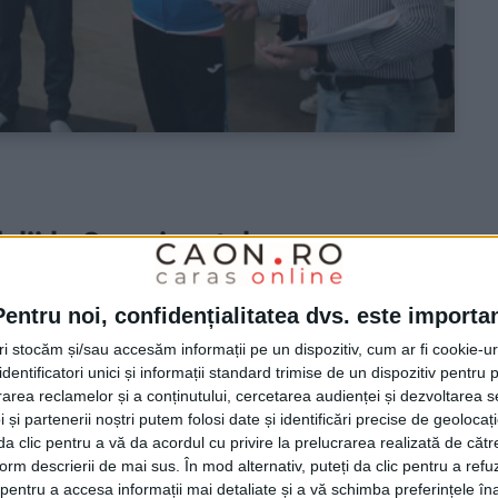
dalii la Campionatul
Pentru noi, confidențialitatea dvs. este importa
tri stocăm și/sau accesăm informații pe un dispozitiv, cum ar fi cookie-u
dentificatori unici și informații standard trimise de un dispozitiv pentru p
 de Gimnastică Artistică Masculină s-a desfășurat
rea reclamelor și a conținutului, cercetarea audienței și dezvoltarea ser
ă din Reșița, reunind cei mai buni gimnaști din țară.
 și partenerii noștri putem folosi date și identificări precise de geoloca
 a fost un prilej de sărbătoare pentru sportul
i da clic pentru a vă da acordul cu privire la prelucrarea realizată de cătr
form descrierii de mai sus. În mod alternativ, puteți da clic pentru a refu
entru a accesa informații mai detaliate și a vă schimba preferințele în