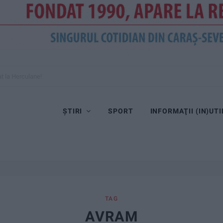
cate este interzisă!
ȘTIRI
SPORT
INFORMAŢII (IN)UTI
TAG
AVRAM