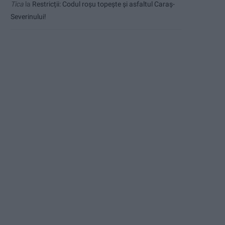
Tica
la
Restricții: Codul roșu topește și asfaltul Caraș-
Severinului!