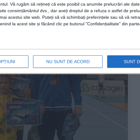
ntul.
Vă rugăm să rețineți că este posibil ca anumite prelucrări ale date
te consimțământul dvs., dar aveți dreptul de a refuza o astfel de prelu
umai acestui site web. Puteți să vă schimbați preferințele sau să vă ret
nind la acest site și făcând clic pe butonul "Confidențialitate" din parte
OPȚIUNI
NU SUNT DE ACORD
SUNT 