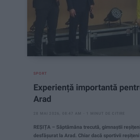
SPORT
Experiență importantă pentru
Arad
28 MAI 2026, 08:47 AM
1 MINUT DE CITIRE
REȘIȚA – Săptămâna trecută, gimnaștii reșițeni 
desfășurat la Arad. Chiar dacă sportivii reșițe